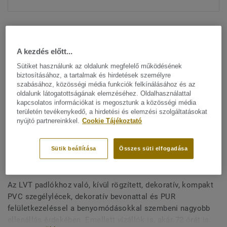
A kezdés előtt...
Sütiket használunk az oldalunk megfelelő működésének
biztosításához, a tartalmak és hirdetések személyre
szabásához, közösségi média funkciók felkínálásához és az
Minden dizájn megtekitése. (200)
oldalunk látogatottságának elemzéséhez. Oldalhasználattal
kapcsolatos információkat is megosztunk a közösségi média
All Accessories
|
Befejező munkák
|
Szegélylécek
területén tevékenykedő, a hirdetési és elemzési szolgáltatásokat
nyújtó partnereinkkel.
Cookie Tájékoztató
Kívül rögzített, dekoratív
szegélylécek LVT padlókhoz -
Sütik beállítása
Összes süti elfogadása
Delicate Oak BARLEY
Az LVT padlókhoz való, kívül rögzített, dekoratív, kompakt
PVC szegélylécek, dekoratív bevonattal és PUR
felületkezeléssel a benyomódásokkal szembeni nagyobb
ellenállás érdekében. Emellett vízállók is, akár 72 órát is