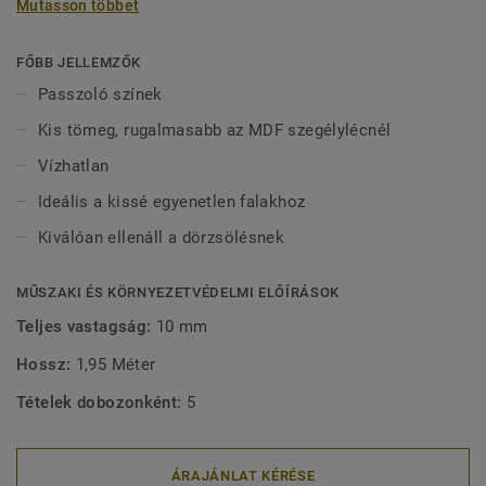
Mutasson többet
vízben tölthetnek bármilyen sérülés nélkül. 2-féle (60 mm
és 80 mm) magasságban (Ultimate sorozat) és passzoló
színekben kapható a tökéletes kivitel érdekében. A kívül
FŐBB JELLEMZŐK
rögzített, dekoratív szegélylécek kompatibilisek minden
Passzoló színek
(ragasztható, klikk és lazán fektethető) LVT padlóval.
Kis tömeg, rugalmasabb az MDF szegélylécnél
Vízhatlan
Ideális a kissé egyenetlen falakhoz
Kiválóan ellenáll a dörzsölésnek
MŰSZAKI ÉS KÖRNYEZETVÉDELMI ELŐÍRÁSOK
Teljes vastagság:
10 mm
Hossz:
1,95 Méter
Tételek dobozonként:
5
ÁRAJÁNLAT KÉRÉSE