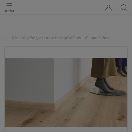
MENU
Kívül rögzített, dekoratív szegélylécek LVT padlókhoz