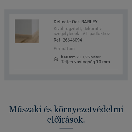
Delicate Oak BARLEY
Kívül rögzített, dekoratív
szegélylécek LVT padlókhoz
Ref. 26646094
Formátum
h 60 mm × L 1,95 Méter
Teljes vastagság 10 mm
Műszaki és környezetvédelmi
előírások.