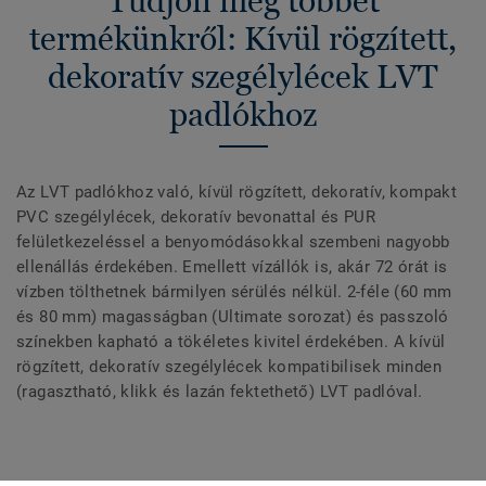
Tudjon meg többet
termékünkről: Kívül rögzített,
dekoratív szegélylécek LVT
padlókhoz
Az LVT padlókhoz való, kívül rögzített, dekoratív, kompakt
PVC szegélylécek, dekoratív bevonattal és PUR
felületkezeléssel a benyomódásokkal szembeni nagyobb
ellenállás érdekében. Emellett vízállók is, akár 72 órát is
vízben tölthetnek bármilyen sérülés nélkül. 2-féle (60 mm
és 80 mm) magasságban (Ultimate sorozat) és passzoló
színekben kapható a tökéletes kivitel érdekében. A kívül
rögzített, dekoratív szegélylécek kompatibilisek minden
(ragasztható, klikk és lazán fektethető) LVT padlóval.