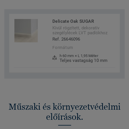
Delicate Oak SUGAR
Kívül rögzített, dekoratív
szegélylécek LVT padlókhoz
Ref. 26646096
Formátum
h 60 mm × L 1,95 Méter
Teljes vastagság 10 mm
Műszaki és környezetvédelmi
előírások.