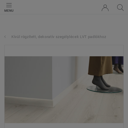
MENU
Kívül rögzített, dekoratív szegélylécek LVT padlókhoz