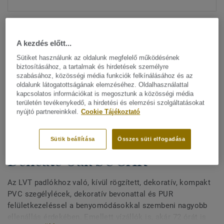
A kezdés előtt...
Sütiket használunk az oldalunk megfelelő működésének
biztosításához, a tartalmak és hirdetések személyre
szabásához, közösségi média funkciók felkínálásához és az
Minden dizájn megtekitése. (200)
oldalunk látogatottságának elemzéséhez. Oldalhasználattal
kapcsolatos információkat is megosztunk a közösségi média
területén tevékenykedő, a hirdetési és elemzési szolgáltatásokat
All Accessories
|
Befejező munkák
|
Szegélylécek
nyújtó partnereinkkel.
Cookie Tájékoztató
Kívül rögzített, dekoratív
szegélylécek LVT padlókhoz -
Sütik beállítása
Összes süti elfogadása
Delicate Oak SUGAR
Az LVT padlókhoz való, kívül rögzített, dekoratív, kompakt
PVC szegélylécek, dekoratív bevonattal és PUR
felületkezeléssel a benyomódásokkal szembeni nagyobb
ellenállás érdekében. Emellett vízállók is, akár 72 órát is