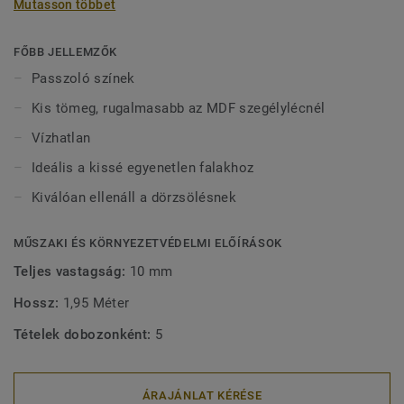
Mutasson többet
vízben tölthetnek bármilyen sérülés nélkül. 2-féle (60 mm
és 80 mm) magasságban (Ultimate sorozat) és passzoló
színekben kapható a tökéletes kivitel érdekében. A kívül
FŐBB JELLEMZŐK
rögzített, dekoratív szegélylécek kompatibilisek minden
Passzoló színek
(ragasztható, klikk és lazán fektethető) LVT padlóval.
Kis tömeg, rugalmasabb az MDF szegélylécnél
Vízhatlan
Ideális a kissé egyenetlen falakhoz
Kiválóan ellenáll a dörzsölésnek
MŰSZAKI ÉS KÖRNYEZETVÉDELMI ELŐÍRÁSOK
Teljes vastagság:
10 mm
Hossz:
1,95 Méter
Tételek dobozonként:
5
ÁRAJÁNLAT KÉRÉSE