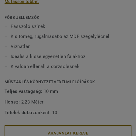
Mutasson többet
vízben tölthetnek bármilyen sérülés nélkül. 2-féle (60 mm
és 80 mm) magasságban (Ultimate sorozat) és passzoló
színekben kapható a tökéletes kivitel érdekében. A kívül
FŐBB JELLEMZŐK
rögzített, dekoratív szegélylécek kompatibilisek minden
Passzoló színek
(ragasztható, klikk és lazán fektethető) LVT padlóval.
Kis tömeg, rugalmasabb az MDF szegélylécnél
Vízhatlan
Ideális a kissé egyenetlen falakhoz
Kiválóan ellenáll a dörzsölésnek
MŰSZAKI ÉS KÖRNYEZETVÉDELMI ELŐÍRÁSOK
Teljes vastagság:
10 mm
Hossz:
2,23 Méter
Tételek dobozonként:
10
ÁRAJÁNLAT KÉRÉSE