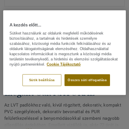
A kezdés előtt...
Sütiket használunk az oldalunk megfelelő működésének
biztosításához, a tartalmak és hirdetések személyre
szabásához, közösségi média funkciók felkínálásához és az
Minden dizájn megtekitése. (200)
oldalunk látogatottságának elemzéséhez. Oldalhasználattal
kapcsolatos információkat is megosztunk a közösségi média
területén tevékenykedő, a hirdetési és elemzési szolgáltatásokat
All Accessories
|
Befejező munkák
|
Szegélylécek
nyújtó partnereinkkel.
Cookie Tájékoztató
Kívül rögzített, dekoratív
szegélylécek LVT padlókhoz -
Sütik beállítása
Összes süti elfogadása
Elegant Oak NATURAL
Az LVT padlókhoz való, kívül rögzített, dekoratív, kompakt
PVC szegélylécek, dekoratív bevonattal és PUR
felületkezeléssel a benyomódásokkal szembeni nagyobb
ellenállás érdekében. Emellett vízállók is, akár 72 órát is