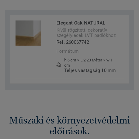
Elegant Oak NATURAL
Kívül rögzített, dekoratív
szegélylécek LVT padlókhoz
Ref. 260067742
Formátum
h 6 cm × L 2,23 Méter × w 1
cm
Teljes vastagság 10 mm
Műszaki és környezetvédelmi
előírások.