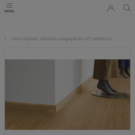
MENU
Kívül rögzített, dekoratív szegélylécek LVT padlókhoz