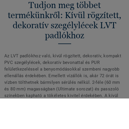
Tudjon meg többet
termékünkről: Kívül rögzített,
dekoratív szegélylécek LVT
padlókhoz
Az LVT padlókhoz való, kívül rögzített, dekoratív, kompakt
PVC szegélylécek, dekoratív bevonattal és PUR
felületkezeléssel a benyomódásokkal szembeni nagyobb
ellenállás érdekében. Emellett vízállók is, akár 72 órát is
vízben tölthetnek bármilyen sérülés nélkül. 2-féle (60 mm
és 80 mm) magasságban (Ultimate sorozat) és passzoló
színekben kapható a tökéletes kivitel érdekében. A kívül
rögzített, dekoratív szegélylécek kompatibilisek minden
(ragasztható, klikk és lazán fektethető) LVT padlóval.