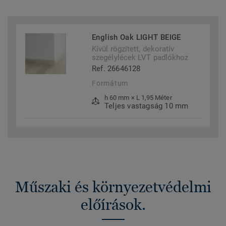
English Oak LIGHT BEIGE
Kívül rögzített, dekoratív
szegélylécek LVT padlókhoz
Ref. 26646128
Formátum
h 60 mm × L 1,95 Méter
Teljes vastagság 10 mm
Műszaki és környezetvédelmi
előírások.