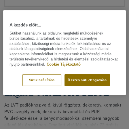
A kezdés előtt...
Sütiket használunk az oldalunk megfelelő működésének
biztosításához, a tartalmak és hirdetések személyre
szabásához, közösségi média funkciók felkínálásához és az
Minden dizájn megtekitése. (200)
oldalunk látogatottságának elemzéséhez. Oldalhasználattal
kapcsolatos információkat is megosztunk a közösségi média
területén tevékenykedő, a hirdetési és elemzési szolgáltatásokat
All Accessories
|
Befejező munkák
|
Szegélylécek
nyújtó partnereinkkel.
Cookie Tájékoztató
Kívül rögzített, dekoratív
szegélylécek LVT padlókhoz -
Sütik beállítása
Összes süti elfogadása
English Oak LIGHT BEIGE
Az LVT padlókhoz való, kívül rögzített, dekoratív, kompakt
PVC szegélylécek, dekoratív bevonattal és PUR
felületkezeléssel a benyomódásokkal szembeni nagyobb
ellenállás érdekében. Emellett vízállók is, akár 72 órát is