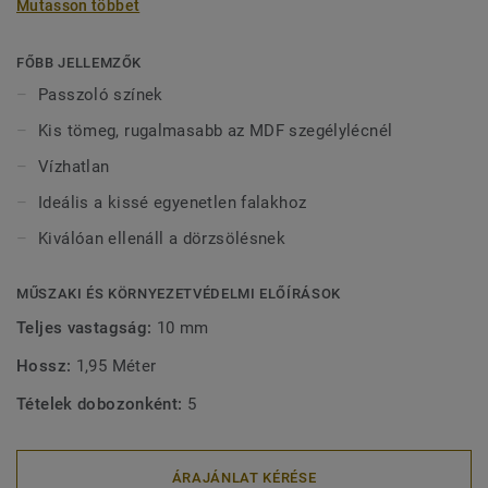
Mutasson többet
vízben tölthetnek bármilyen sérülés nélkül. 2-féle (60 mm
és 80 mm) magasságban (Ultimate sorozat) és passzoló
színekben kapható a tökéletes kivitel érdekében. A kívül
FŐBB JELLEMZŐK
rögzített, dekoratív szegélylécek kompatibilisek minden
Passzoló színek
(ragasztható, klikk és lazán fektethető) LVT padlóval.
Kis tömeg, rugalmasabb az MDF szegélylécnél
Vízhatlan
Ideális a kissé egyenetlen falakhoz
Kiválóan ellenáll a dörzsölésnek
MŰSZAKI ÉS KÖRNYEZETVÉDELMI ELŐÍRÁSOK
Teljes vastagság:
10 mm
Hossz:
1,95 Méter
Tételek dobozonként:
5
ÁRAJÁNLAT KÉRÉSE