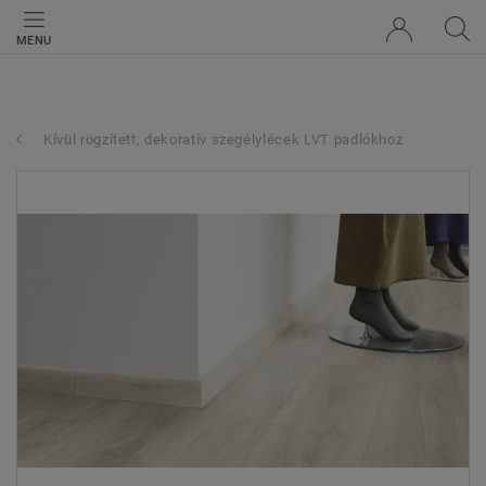
MENU
Kívül rögzített, dekoratív szegélylécek LVT padlókhoz