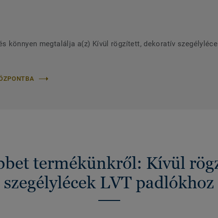
 könnyen megtalálja a(z) Kívül rögzített, dekoratív szegélyléc
KÖZPONTBA
bet termékünkről: Kívül rögzí
szegélylécek LVT padlókhoz