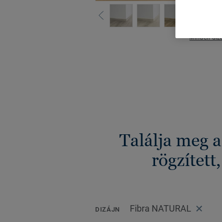
Minden dizá
Találja meg 
rögzített
Fibra NATURAL
DIZÁJN