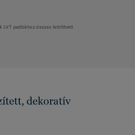
ek LVT padlókhoz összes letölthető
tett, dekoratív