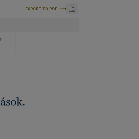
EXPORT TO PDF
T
rások.