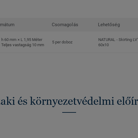
rmátum
Csomagolás
Lehetőség
h 60 mm × L 1,95 Méter
NATURAL
-
Skirting LV
5 per doboz
Teljes vastagság 10 mm
60x10
ki és környezetvédelmi előí