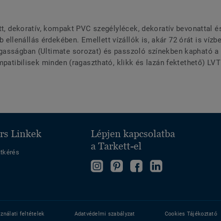
tt, dekoratív, kompakt PVC szegélylécek, dekoratív bevonattal é
lenállás érdekében. Emellett vízállók is, akár 72 órát is vízbe
asságban (Ultimate sorozat) és passzoló színekben kapható a t
mpatibilisek minden (ragasztható, klikk és lazán fektethető) LVT
rs Linkek
Lépjen kapcsolatba
a Tarkett-el
atkérés
Kövessen
Kövessen
Kövessen
Kövessen
minket
minket
minket
minket
az
a
a
az
Instragram-
Pinterest-
Facebook-
LinkedIn-
on
en
on
en
ználati feltételek
Adatvédelmi szabályzat
Cookies Tájékoztató