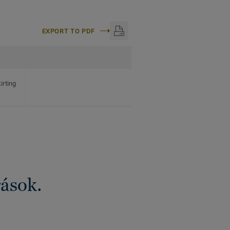
EXPORT TO PDF
irting
rások.