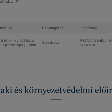
 SHELL
rmátum
Csomagolás
Lehetőség
h 60 mm × L 1,95 Méter
PISTACCIO SHELL
-
Sk
5 per doboz
Teljes vastagság 10 mm
LVT 60x10
ki és környezetvédelmi előí