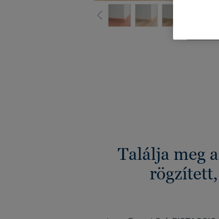
Minden dizá
Találja meg 
rögzített