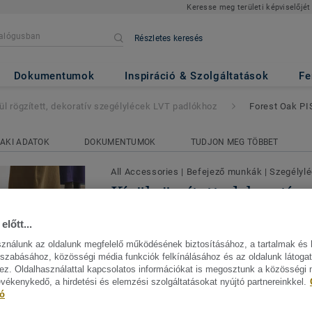
Keresse meg területi képviselőjét
Részletes keresés
dekoratív szegélylécek LVT padló
LL
Dokumentumok
Inspiráció & Szolgáltatások
Fe
ül rögzített, dekoratív szegélylécek LVT padlókhoz
Forest Oak P
AKI ADATOK
DOKUMENTUMOK
TUDJON MEG TÖBBET
All Accessories
|
Befejező munkák
|
Szegélyl
Kívül rögzített, dekoratív 
LVT padlókhoz - Forest 
előtt...
SHELL
sználunk az oldalunk megfelelő működésének biztosításához, a tartalmak és 
szabásához, közösségi média funkciók felkínálásához és az oldalunk látoga
Az LVT padlókhoz való, kívül rögzített, 
z. Oldalhasználattal kapcsolatos információkat is megosztunk a közösségi
szegélylécek, dekoratív bevonattal és PU
evékenykedő, a hirdetési és elemzési szolgáltatásokat nyújtó partnereinkkel.
tó
benyomódásokkal szembeni nagyobb elle
Mutasson többet