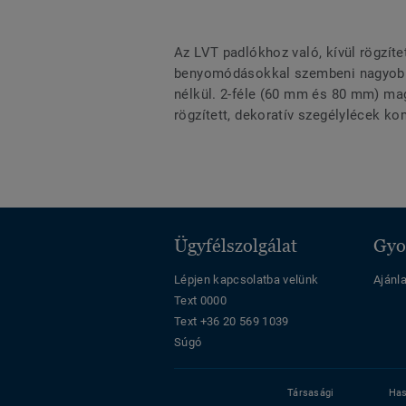
Az LVT padlókhoz való, kívül rögzíte
benyomódásokkal szembeni nagyobb el
nélkül. 2-féle (60 mm és 80 mm) mag
rögzített, dekoratív szegélylécek ko
Ügyfélszolgálat
Gyo
Lépjen kapcsolatba velünk
Ajánl
Text 0000
Text +36 20 569 1039
Súgó
Társasági
Has