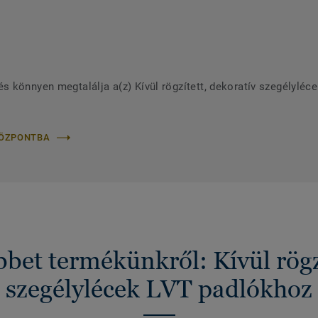
 könnyen megtalálja a(z) Kívül rögzített, dekoratív szegélyléc
KÖZPONTBA
bet termékünkről: Kívül rögzí
szegélylécek LVT padlókhoz