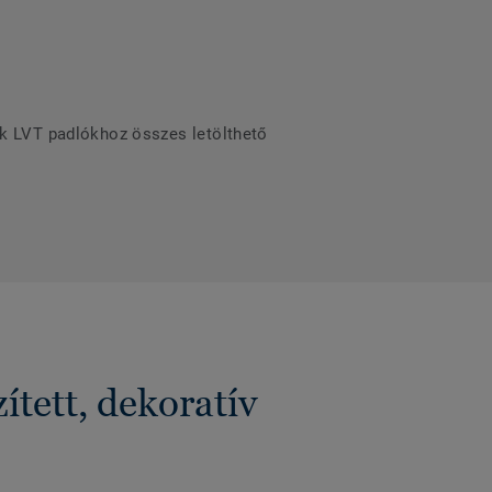
ek LVT padlókhoz összes letölthető
tett, dekoratív