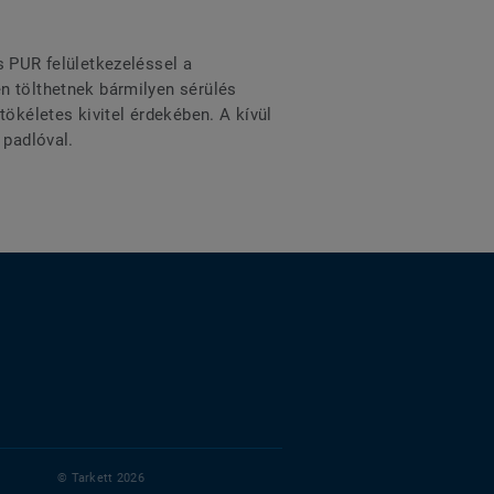
s PUR felületkezeléssel a
n tölthetnek bármilyen sérülés
ökéletes kivitel érdekében. A kívül
 padlóval.
© Tarkett 2026