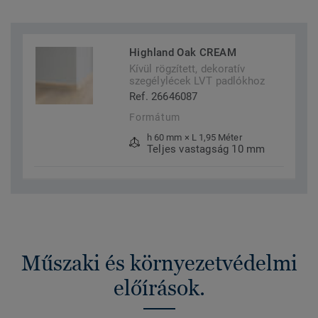
Highland Oak CREAM
Kívül rögzített, dekoratív
szegélylécek LVT padlókhoz
Ref. 26646087
Formátum
h 60 mm × L 1,95 Méter
Teljes vastagság 10 mm
Műszaki és környezetvédelmi
előírások.