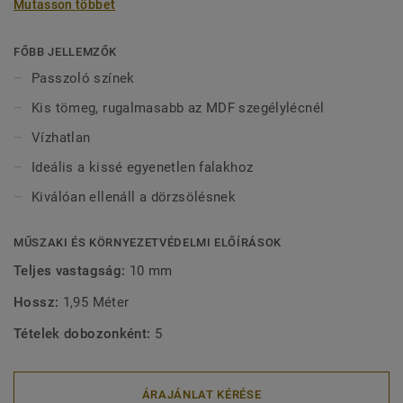
Mutasson többet
vízben tölthetnek bármilyen sérülés nélkül. 2-féle (60 mm
és 80 mm) magasságban (Ultimate sorozat) és passzoló
színekben kapható a tökéletes kivitel érdekében. A kívül
FŐBB JELLEMZŐK
rögzített, dekoratív szegélylécek kompatibilisek minden
Passzoló színek
(ragasztható, klikk és lazán fektethető) LVT padlóval.
Kis tömeg, rugalmasabb az MDF szegélylécnél
Vízhatlan
Ideális a kissé egyenetlen falakhoz
Kiválóan ellenáll a dörzsölésnek
MŰSZAKI ÉS KÖRNYEZETVÉDELMI ELŐÍRÁSOK
Teljes vastagság:
10 mm
Hossz:
1,95 Méter
Tételek dobozonként:
5
ÁRAJÁNLAT KÉRÉSE