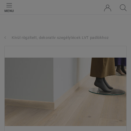
MENU
Kívül rögzített, dekoratív szegélylécek LVT padlókhoz