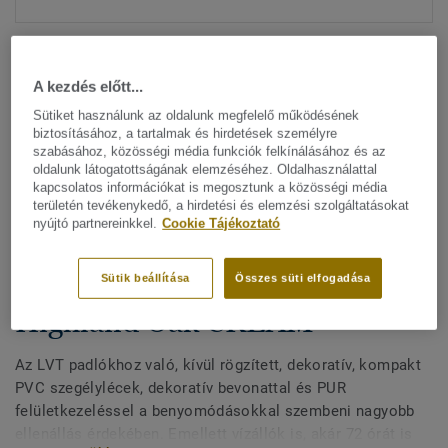
A kezdés előtt...
Sütiket használunk az oldalunk megfelelő működésének
biztosításához, a tartalmak és hirdetések személyre
szabásához, közösségi média funkciók felkínálásához és az
Minden dizájn megtekitése. (200)
oldalunk látogatottságának elemzéséhez. Oldalhasználattal
kapcsolatos információkat is megosztunk a közösségi média
területén tevékenykedő, a hirdetési és elemzési szolgáltatásokat
All Accessories
|
Befejező munkák
|
Szegélylécek
nyújtó partnereinkkel.
Cookie Tájékoztató
Kívül rögzített, dekoratív
szegélylécek LVT padlókhoz -
Sütik beállítása
Összes süti elfogadása
Highland Oak CREAM
Az LVT padlókhoz való, kívül rögzített, dekoratív, kompakt
PVC szegélylécek, dekoratív bevonattal és PUR
felületkezeléssel a benyomódásokkal szembeni nagyobb
ellenállás érdekében. Emellett vízállók is, akár 72 órát is