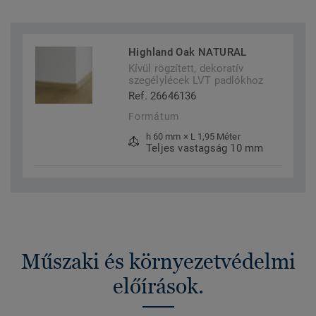
Highland Oak NATURAL
Kívül rögzített, dekoratív
szegélylécek LVT padlókhoz
Ref. 26646136
Formátum
h 60 mm × L 1,95 Méter
Teljes vastagság 10 mm
Műszaki és környezetvédelmi
előírások.