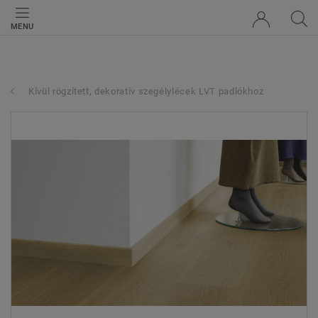
MENU
Kívül rögzített, dekoratív szegélylécek LVT padlókhoz