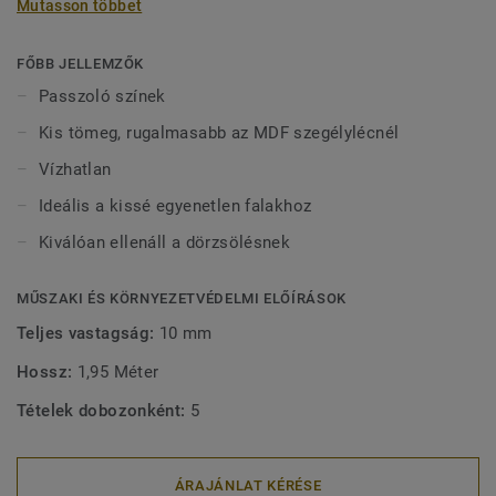
Mutasson többet
vízben tölthetnek bármilyen sérülés nélkül. 2-féle (60 mm
és 80 mm) magasságban (Ultimate sorozat) és passzoló
színekben kapható a tökéletes kivitel érdekében. A kívül
FŐBB JELLEMZŐK
rögzített, dekoratív szegélylécek kompatibilisek minden
Passzoló színek
(ragasztható, klikk és lazán fektethető) LVT padlóval.
Kis tömeg, rugalmasabb az MDF szegélylécnél
Vízhatlan
Ideális a kissé egyenetlen falakhoz
Kiválóan ellenáll a dörzsölésnek
MŰSZAKI ÉS KÖRNYEZETVÉDELMI ELŐÍRÁSOK
Teljes vastagság:
10 mm
Hossz:
1,95 Méter
Tételek dobozonként:
5
ÁRAJÁNLAT KÉRÉSE