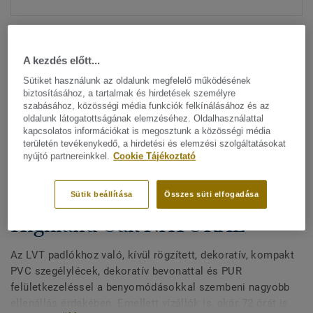
A kezdés előtt...
Sütiket használunk az oldalunk megfelelő működésének
biztosításához, a tartalmak és hirdetések személyre
szabásához, közösségi média funkciók felkínálásához és az
Minden dizájn megtekitése. (200)
oldalunk látogatottságának elemzéséhez. Oldalhasználattal
kapcsolatos információkat is megosztunk a közösségi média
területén tevékenykedő, a hirdetési és elemzési szolgáltatásokat
All Accessories
|
Befejező munkák
|
Szegélylécek
nyújtó partnereinkkel.
Cookie Tájékoztató
Kívül rögzített, dekoratív
szegélylécek LVT padlókhoz -
Sütik beállítása
Összes süti elfogadása
Highland Oak NATURAL
Az LVT padlókhoz való, kívül rögzített, dekoratív, kompakt
PVC szegélylécek, dekoratív bevonattal és PUR
felületkezeléssel a benyomódásokkal szembeni nagyobb
ellenállás érdekében. Emellett vízállók is, akár 72 órát is