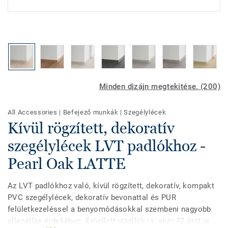
Minden dizájn megtekitése. (200)
All Accessories
|
Befejező munkák
|
Szegélylécek
Kívül rögzített, dekoratív
szegélylécek LVT padlókhoz -
Pearl Oak LATTE
Az LVT padlókhoz való, kívül rögzített, dekoratív, kompakt
PVC szegélylécek, dekoratív bevonattal és PUR
felületkezeléssel a benyomódásokkal szembeni nagyobb
ellenállás érdekében. Emellett vízállók is, akár 72 órát is