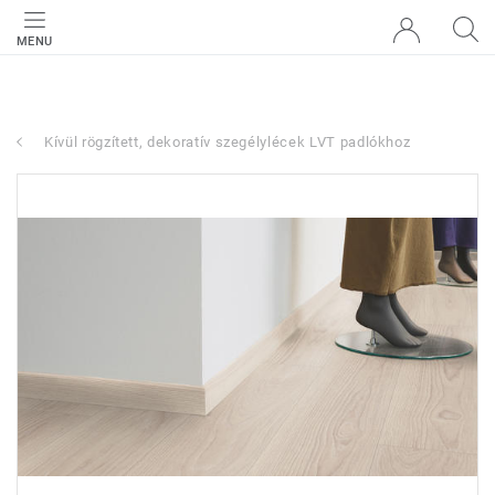
MENU
Kívül rögzített, dekoratív szegélylécek LVT padlókhoz