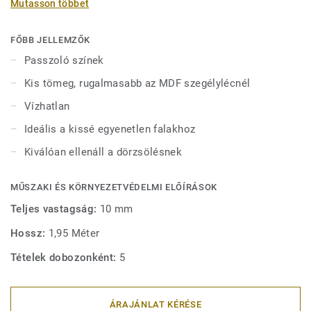
Mutasson többet
vízben tölthetnek bármilyen sérülés nélkül. 2-féle (60 mm
és 80 mm) magasságban (Ultimate sorozat) és passzoló
színekben kapható a tökéletes kivitel érdekében. A kívül
FŐBB JELLEMZŐK
rögzített, dekoratív szegélylécek kompatibilisek minden
Passzoló színek
(ragasztható, klikk és lazán fektethető) LVT padlóval.
Kis tömeg, rugalmasabb az MDF szegélylécnél
Vízhatlan
Ideális a kissé egyenetlen falakhoz
Kiválóan ellenáll a dörzsölésnek
MŰSZAKI ÉS KÖRNYEZETVÉDELMI ELŐÍRÁSOK
Teljes vastagság:
10 mm
Hossz:
1,95 Méter
Tételek dobozonként:
5
ÁRAJÁNLAT KÉRÉSE