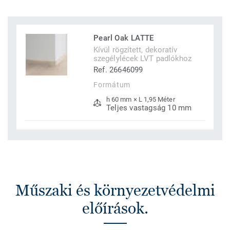
Pearl Oak LATTE
Kívül rögzített, dekoratív
szegélylécek LVT padlókhoz
Ref. 26646099
Formátum
h 60 mm × L 1,95 Méter
Teljes vastagság 10 mm
Műszaki és környezetvédelmi
előírások.