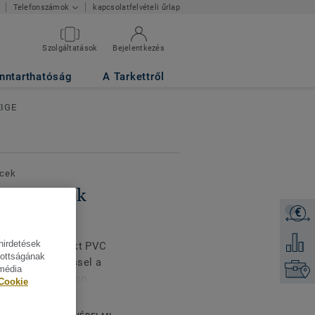
kapcsolatfelvételi űrlap
Telefonszámok
khoz
- Stylish Oak
Szolgáltatások
Bejelentkezés
nntarthatóság
A Tarkettről
EIGE
écek
szegélylécek
€
Árajánl
Oak BEIGE
Hozzáad
hirdetések
dekoratív, kompakt PVC
tottságának
R felületkezeléssel a
Keresse
 média
nállás érdekében.
Cookie
en tölthetnek bármilyen
) magasságban (Ultimate