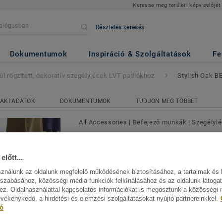
Keresse meg területi képviselőjét
Részletes keresés
dekoratív szegélylécek LVT padló
Dokumentumok
Inspiráció & Szolgáltatások
Fe
ül rögzített, dekoratív szegélylécek LVT padlókhoz
Stylish Oak B
AKI ADATOK
DOKUMENTUMOK
TUDJON MEG TÖBBET
All Accessories
|
Befejező munkák
|
Szegélyl
Kívül rögzített, dekoratív 
LVT padlókhoz - Stylish 
előtt...
sználunk az oldalunk megfelelő működésének biztosításához, a tartalmak és 
Az LVT padlókhoz való, kívül rögzített, 
szabásához, közösségi média funkciók felkínálásához és az oldalunk látoga
szegélylécek, dekoratív bevonattal és PU
z. Oldalhasználattal kapcsolatos információkat is megosztunk a közösségi
benyomódásokkal szembeni nagyobb elle
evékenykedő, a hirdetési és elemzési szolgáltatásokat nyújtó partnereinkkel.
Mutasson többet
Emellett vízállók is, akár 72 órát is vízb
tó
sérülés nélkül. 2-féle (60 mm és 80 mm