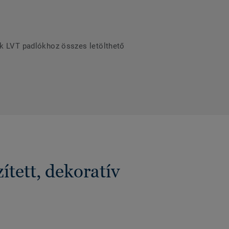
ek LVT padlókhoz összes letölthető
tett, dekoratív