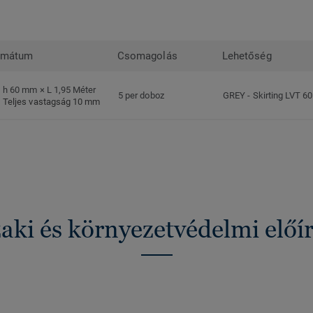
rmátum
Csomagolás
Lehetőség
h 60 mm × L 1,95 Méter
5 per doboz
GREY
-
Skirting LVT 6
Teljes vastagság 10 mm
ki és környezetvédelmi előí