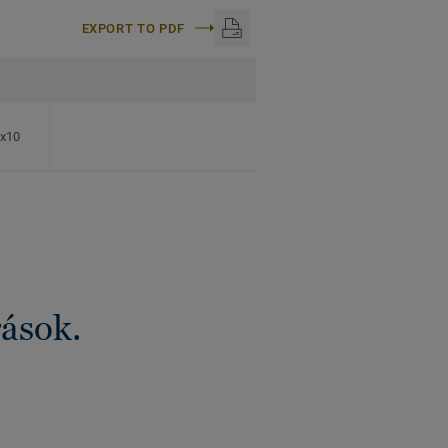
EXPORT TO PDF
0x10
rások.