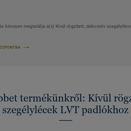
 könnyen megtalálja a(z) Kívül rögzített, dekoratív szegélyléc
KÖZPONTBA
bet termékünkről: Kívül rögzí
szegélylécek LVT padlókhoz