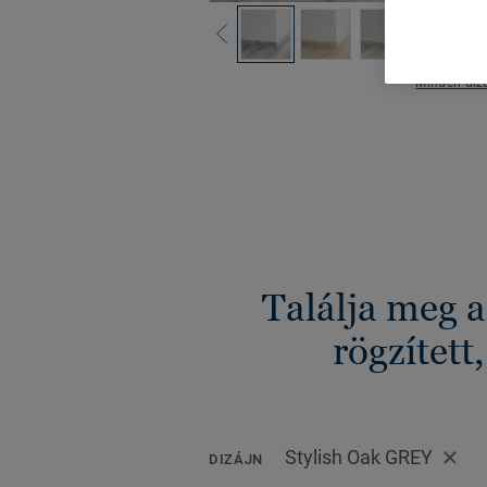
Minden dizá
Találja meg 
rögzített
Stylish Oak GREY
DIZÁJN