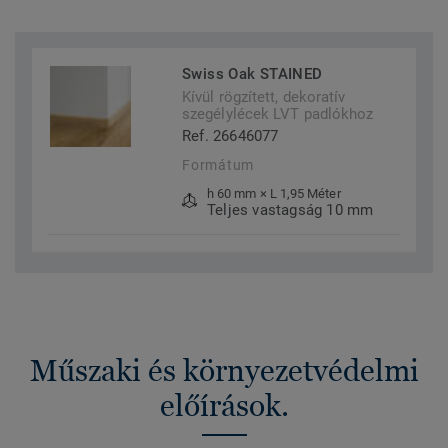
Swiss Oak STAINED
Kívül rögzített, dekoratív
szegélylécek LVT padlókhoz
Ref. 26646077
Formátum
h 60 mm × L 1,95 Méter
Teljes vastagság 10 mm
Műszaki és környezetvédelmi
előírások.