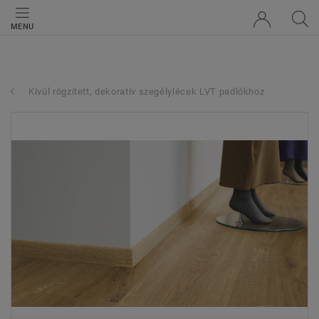
MENU
Kívül rögzített, dekoratív szegélylécek LVT padlókhoz