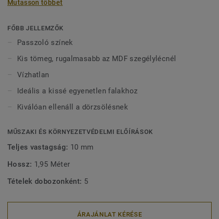
Mutasson többet
vízben tölthetnek bármilyen sérülés nélkül. 2-féle (60 mm
és 80 mm) magasságban (Ultimate sorozat) és passzoló
színekben kapható a tökéletes kivitel érdekében. A kívül
FŐBB JELLEMZŐK
rögzített, dekoratív szegélylécek kompatibilisek minden
Passzoló színek
(ragasztható, klikk és lazán fektethető) LVT padlóval.
Kis tömeg, rugalmasabb az MDF szegélylécnél
Vízhatlan
Ideális a kissé egyenetlen falakhoz
Kiválóan ellenáll a dörzsölésnek
MŰSZAKI ÉS KÖRNYEZETVÉDELMI ELŐÍRÁSOK
Teljes vastagság:
10 mm
Hossz:
1,95 Méter
Tételek dobozonként:
5
ÁRAJÁNLAT KÉRÉSE