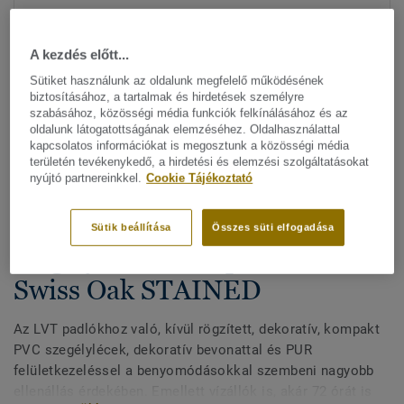
A kezdés előtt...
Sütiket használunk az oldalunk megfelelő működésének
biztosításához, a tartalmak és hirdetések személyre
szabásához, közösségi média funkciók felkínálásához és az
oldalunk látogatottságának elemzéséhez. Oldalhasználattal
kapcsolatos információkat is megosztunk a közösségi média
Minden dizájn megtekitése. (200)
területén tevékenykedő, a hirdetési és elemzési szolgáltatásokat
nyújtó partnereinkkel.
Cookie Tájékoztató
All Accessories
|
Befejező munkák
|
Szegélylécek
Kívül rögzített, dekoratív
Sütik beállítása
Összes süti elfogadása
szegélylécek LVT padlókhoz -
Swiss Oak STAINED
Az LVT padlókhoz való, kívül rögzített, dekoratív, kompakt
PVC szegélylécek, dekoratív bevonattal és PUR
felületkezeléssel a benyomódásokkal szembeni nagyobb
ellenállás érdekében. Emellett vízállók is, akár 72 órát is