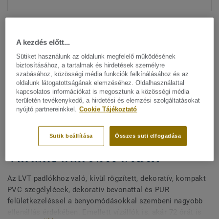
A kezdés előtt...
Sütiket használunk az oldalunk megfelelő működésének
biztosításához, a tartalmak és hirdetések személyre
szabásához, közösségi média funkciók felkínálásához és az
Minden dizájn megtekitése. (200)
oldalunk látogatottságának elemzéséhez. Oldalhasználattal
kapcsolatos információkat is megosztunk a közösségi média
területén tevékenykedő, a hirdetési és elemzési szolgáltatásokat
All Accessories
|
Befejező munkák
|
Szegélylécek
nyújtó partnereinkkel.
Cookie Tájékoztató
Kívül rögzített, dekoratív
szegélylécek LVT padlókhoz -
Sütik beállítása
Összes süti elfogadása
Variant Oak NATURAL
Az LVT padlókhoz való, kívül rögzített, dekoratív, kompakt
PVC szegélylécek, dekoratív bevonattal és PUR
felületkezeléssel a benyomódásokkal szembeni nagyobb
ellenállás érdekében. Emellett vízállók is, akár 72 órát is