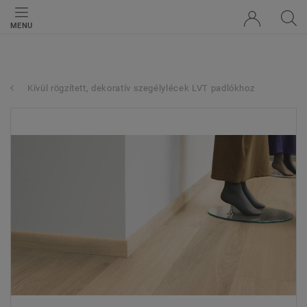
MENU
Kívül rögzített, dekoratív szegélylécek LVT padlókhoz