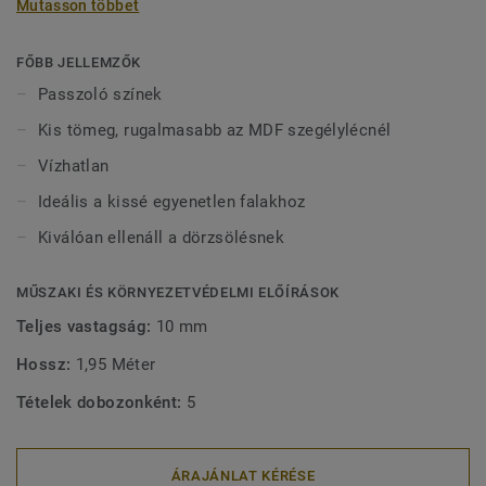
Mutasson többet
vízben tölthetnek bármilyen sérülés nélkül. 2-féle (60 mm
és 80 mm) magasságban (Ultimate sorozat) és passzoló
színekben kapható a tökéletes kivitel érdekében. A kívül
FŐBB JELLEMZŐK
rögzített, dekoratív szegélylécek kompatibilisek minden
Passzoló színek
(ragasztható, klikk és lazán fektethető) LVT padlóval.
Kis tömeg, rugalmasabb az MDF szegélylécnél
Vízhatlan
Ideális a kissé egyenetlen falakhoz
Kiválóan ellenáll a dörzsölésnek
MŰSZAKI ÉS KÖRNYEZETVÉDELMI ELŐÍRÁSOK
Teljes vastagság:
10 mm
Hossz:
1,95 Méter
Tételek dobozonként:
5
ÁRAJÁNLAT KÉRÉSE