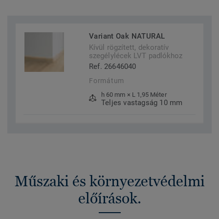
Variant Oak NATURAL
Kívül rögzített, dekoratív
szegélylécek LVT padlókhoz
Ref. 26646040
Formátum
h 60 mm × L 1,95 Méter
Teljes vastagság 10 mm
Műszaki és környezetvédelmi
előírások.