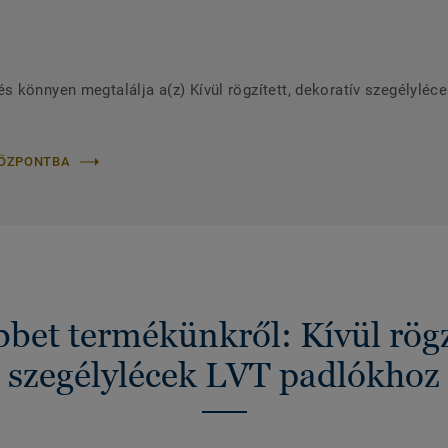
 könnyen megtalálja a(z) Kívül rögzített, dekoratív szegélyléc
KÖZPONTBA
bet termékünkről: Kívül rögzí
szegélylécek LVT padlókhoz