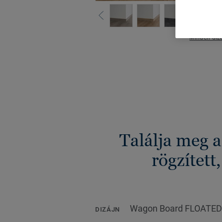
Minden dizá
Találja meg 
rögzített
Wagon Board FLOATED
DIZÁJN