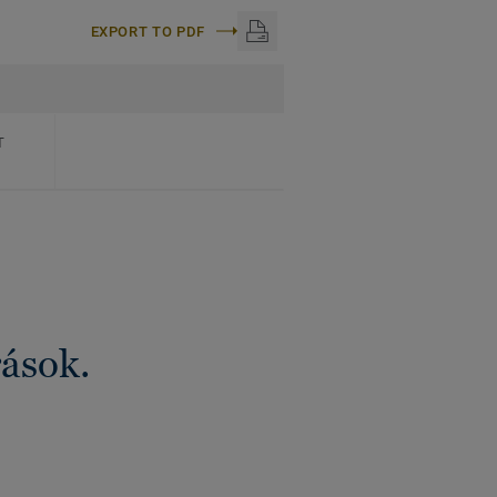
EXPORT TO PDF
T
rások.