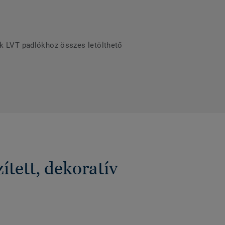
ek LVT padlókhoz összes letölthető
tett, dekoratív