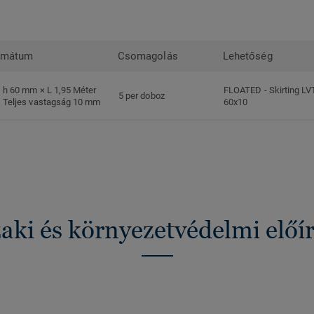
rmátum
Csomagolás
Lehetőség
h 60 mm × L 1,95 Méter
FLOATED
-
Skirting LV
5 per doboz
Teljes vastagság 10 mm
60x10
ki és környezetvédelmi előí