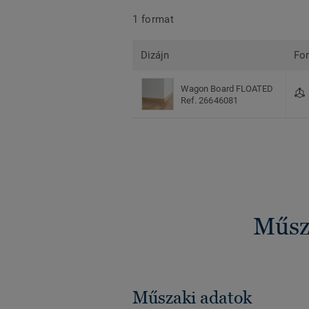
1 format
Dizájn
Fo
Wagon Board FLOATED
Ref. 26646081
Műsza
Műszaki adatok