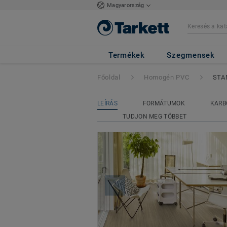
Magyarország
STANDARD PLUS 
Termékek
Szegmensek
Főoldal
Homogén PVC
STA
LEÍRÁS
FORMÁTUMOK
KARB
TUDJON MEG TÖBBET