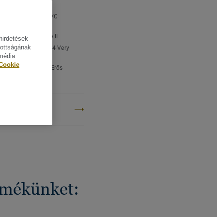
zámára.
ÁSOK
típus:
Homogén PVC
urkolat
yag-tartalom:
Type II
hirdetések
tottságának
edelmi besorolás:
34 Very
 média
Cookie
ényi besorolás:
43 Erős
tkezelés:
PUR
ROJEKTEM
BONLÁBNYOMA
ermékünket: