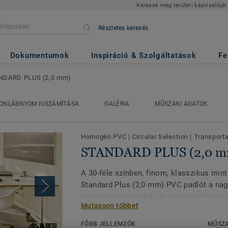
Keresse meg területi képviselőjét
Részletes keresés
(2,0 mm)
Dokumentumok
Inspiráció & Szolgáltatások
Fe
NDARD PLUS (2,0 mm)
ONLÁBNYOM KISZÁMÍTÁSA
GALÉRIA
MŰSZAKI ADATOK
Homogén PVC
|
Circular Selection
|
Transporta
STANDARD PLUS (2,0 m
A 30-féle színben, finom, klasszikus min
Standard Plus (2,0 mm) PVC padlót a nagy
területekre terveztük. A Standard Plus t
Mutasson többet
felületkezelést kapnak a nagyobb védel
karbantartás érdekében. Ideális az egész
FŐBB JELLEMZŐK
MŰSZA