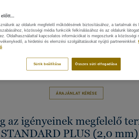
oktatási és szociális otthon projektek s
ELŐÍR
Svédországban készül
Termék
Finom, lineáris mintázatok, 30-
előtt...
padlób
féle színben
Kötőan
Kiváló ár-érték arány
sználunk az oldalunk megfelelő működésének biztosításához, a tartalmak és 
szabásához, közösségi média funkciók felkínálásához és az oldalunk látoga
zájn megtekitése. (30)
Könnyen tisztítható és
Keresk
karbantartható
z. Oldalhasználattal kapcsolatos információkat is megosztunk a közösségi
Heavy
evékenykedő, a hirdetési és elemzési szolgáltatásokat nyújtó partnereinkkel.
Intézm
tó
Felüle
Sütik beállítása
Összes süti elfogadása
Teljes karbonlábnyom
4.81 kg
A P
2
(újrahasznosítás)
CO
/m
KAR
2
ÁRAJÁNLAT KÉRÉSE
g az igényeinek megfelelő t
STANDARD PLUS (2,0 mm)