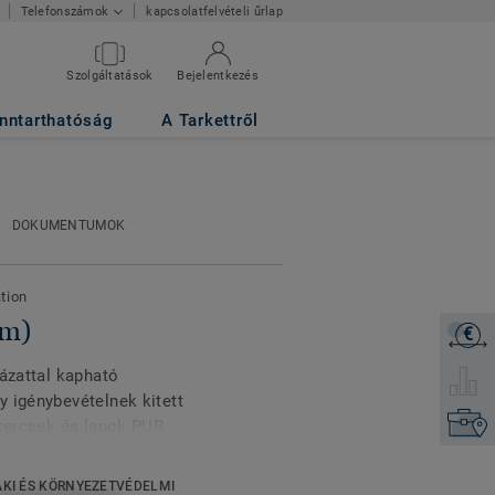
kapcsolatfelvételi űrlap
Telefonszámok
Szolgáltatások
Bejelentkezés
nntarthatóság
A Tarkettről
DOKUMENTUMOK
tion
m)
€
Árajánl
tázattal kapható
Válassz
 igénybevételnek kitett
Keresse
ekercsek és lapok PUR
em és a könnyebb
ségügyi, idősgondozási,
KI ÉS KÖRNYEZETVÉDELMI