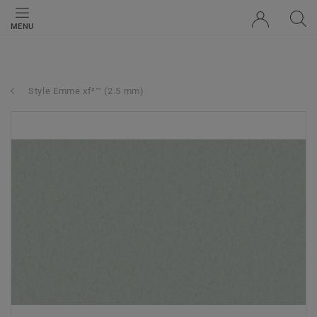
MENU
Style Emme xf²™ (2.5 mm)