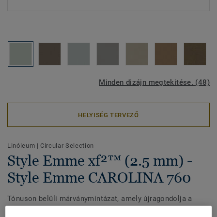
Minden dizájn megtekitése. (48)
HELYISÉG TERVEZŐ
Linóleum
|
Circular Selection
Style Emme xf²™ (2.5 mm) -
Style Emme CAROLINA 760
Tónuson belüli márványmintázat, amely újragondolja a
klasszikus linóleumot visszafogott, földszínű palettával és