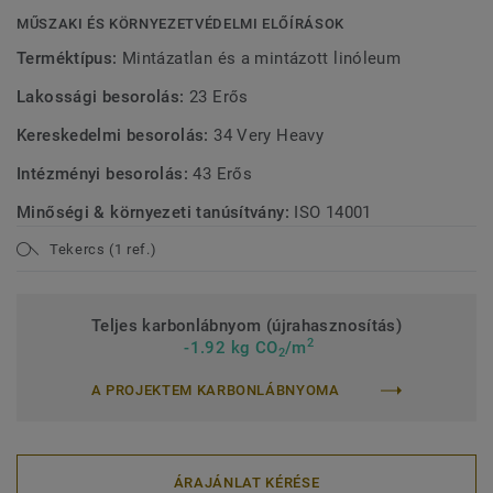
MŰSZAKI ÉS KÖRNYEZETVÉDELMI ELŐÍRÁSOK
Terméktípus:
Mintázatlan és a mintázott linóleum
Lakossági besorolás:
23 Erős
Kereskedelmi besorolás:
34 Very Heavy
Intézményi besorolás:
43 Erős
Minőségi & környezeti tanúsítvány:
ISO 14001
Tekercs (1 ref.)
Teljes karbonlábnyom (újrahasznosítás)
2
-1.92 kg CO
/m
2
A PROJEKTEM KARBONLÁBNYOMA
ÁRAJÁNLAT KÉRÉSE