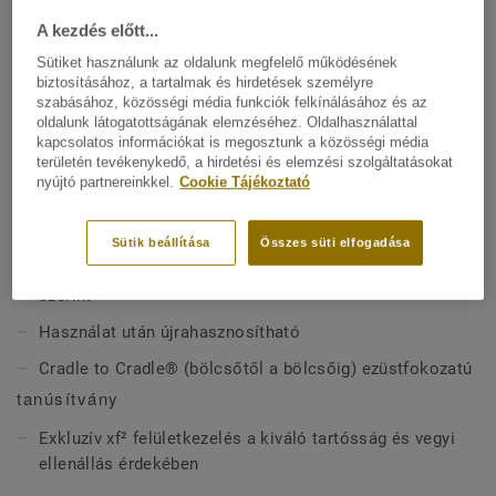
finom erezettel. A kollekció 94%-ban felelősen beszerzett
A kezdés előtt...
természetes alapanyagokból készül, Cradle to Cradle
Mutasson többet
Certified® Silver minősítéssel rendelkezik, és a
teljes
Sütiket használunk az oldalunk megfelelő működésének
biztosításához, a tartalmak és hirdetések személyre
életciklust figyelembe véve karbonnegatív.
szabásához, közösségi média funkciók felkínálásához és az
FŐBB JELLEMZŐK
oldalunk látogatottságának elemzéséhez. Oldalhasználattal
kapcsolatos információkat is megosztunk a közösségi média
Olaszországban készül
területén tevékenykedő, a hirdetési és elemzési szolgáltatásokat
Tónuson belüli, finom márványmintázat matt
nyújtó partnereinkkel.
Cookie Tájékoztató
megjelenéssel
Karbonnegatív A–D értékek újrahasznosítási
Sütik beállítása
Összes süti elfogadása
forgatókönyvvel, valamint Cradle to Gate (A1–A3)
szerint
Használat után újrahasznosítható
Cradle to Cradle® (bölcsőtől a bölcsőig) ezüstfokozatú
tanúsítvány
Exkluzív xf² felületkezelés a kiváló tartósság és vegyi
ellenállás érdekében