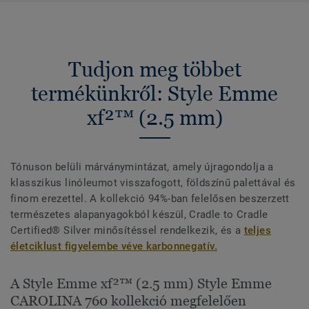
Tudjon meg többet
termékünkről: Style Emme
xf²™ (2.5 mm)
Tónuson belüli márványmintázat, amely újragondolja a
klasszikus linóleumot visszafogott, földszínű palettával és
finom erezettel. A kollekció 94%-ban felelősen beszerzett
természetes alapanyagokból készül, Cradle to Cradle
Certified® Silver minősítéssel rendelkezik, és a
teljes
életciklust figyelembe véve karbonnegatív.
A Style Emme xf²™ (2.5 mm) Style Emme
CAROLINA 760 kollekció megfelelően