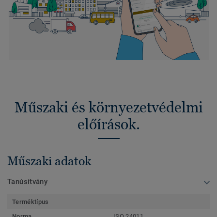
Műszaki és környezetvédelmi
előírások.
Műszaki adatok
Tanúsítvány
Terméktípus
Norma
ISO 24011