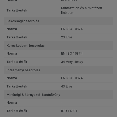
Mintázatlan és a mintázott
Tarkett-érték
linóleum
Lakossági besorolás
Norma
EN ISO 10874
Tarkett-érték
23 Erős
Kereskedelmi besorolás
Norma
EN ISO 10874
Tarkett-érték
34 Very Heavy
Intézményi besorolás
Norma
EN ISO 10874
Tarkett-érték
43 Erős
Minőségi & környezeti tanúsítvány
Norma
-
Tarkett-érték
ISO 14001