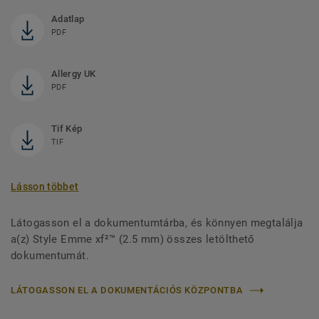
Adatlap
PDF
Allergy UK
PDF
Tif Kép
TIF
Lásson többet
Látogasson el a dokumentumtárba, és könnyen megtalálja
a(z) Style Emme xf²™ (2.5 mm) összes letölthető
dokumentumát.
LÁTOGASSON EL A DOKUMENTÁCIÓS KÖZPONTBA