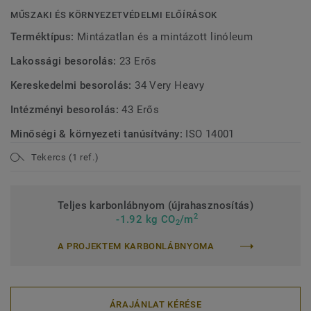
MŰSZAKI ÉS KÖRNYEZETVÉDELMI ELŐÍRÁSOK
Terméktípus:
Mintázatlan és a mintázott linóleum
Lakossági besorolás:
23 Erős
Kereskedelmi besorolás:
34 Very Heavy
Intézményi besorolás:
43 Erős
Minőségi & környezeti tanúsítvány:
ISO 14001
Tekercs (1 ref.)
Teljes karbonlábnyom (újrahasznosítás)
2
-1.92 kg CO
/m
2
A PROJEKTEM KARBONLÁBNYOMA
ÁRAJÁNLAT KÉRÉSE