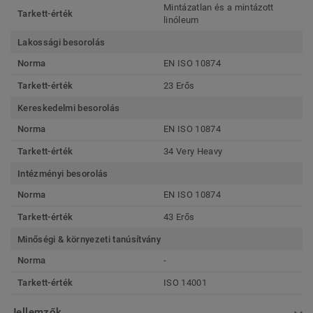
Mintázatlan és a mintázott
Tarkett-érték
linóleum
Lakossági besorolás
Norma
EN ISO 10874
Tarkett-érték
23 Erős
Kereskedelmi besorolás
Norma
EN ISO 10874
Tarkett-érték
34 Very Heavy
Intézményi besorolás
Norma
EN ISO 10874
Tarkett-érték
43 Erős
Minőségi & környezeti tanúsítvány
Norma
-
Tarkett-érték
ISO 14001
Jellemzők