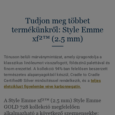
Tudjon meg többet
termékünkről: Style Emme
xf²™ (2.5 mm)
Tónuson belüli márványmintázat, amely újragondolja a
klasszikus linóleumot visszafogott, földszínű palettával és
finom erezettel. A kollekció 94%-ban felelősen beszerzett
természetes alapanyagokból készül, Cradle to Cradle
Certified® Silver minősítéssel rendelkezik, és a
teljes
életciklust figyelembe véve karbonnegatív.
A Style Emme xf²™ (2.5 mm) Style Emme
GOLD 728 kollekció megfelelően
alkalmazható a következő szegmensekbe: