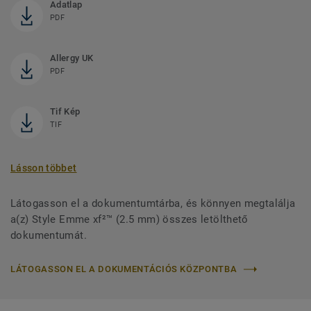
Adatlap
PDF
Allergy UK
PDF
Tif Kép
TIF
Lásson többet
Látogasson el a dokumentumtárba, és könnyen megtalálja
a(z) Style Emme xf²™ (2.5 mm) összes letölthető
dokumentumát.
LÁTOGASSON EL A DOKUMENTÁCIÓS KÖZPONTBA