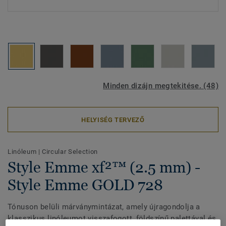
Minden dizájn megtekitése. (48)
HELYISÉG TERVEZŐ
Linóleum
|
Circular Selection
Style Emme xf²™ (2.5 mm) -
Style Emme GOLD 728
Tónuson belüli márványmintázat, amely újragondolja a
klasszikus linóleumot visszafogott, földszínű palettával és