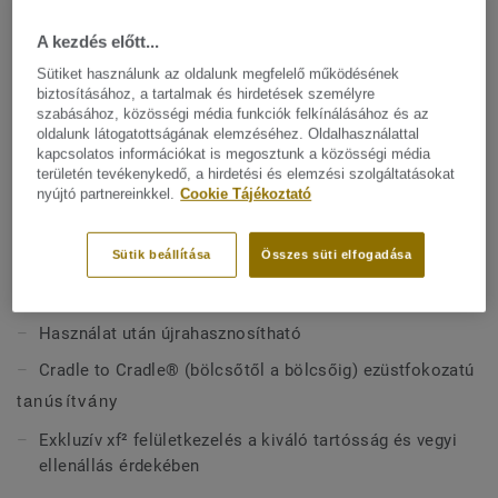
finom erezettel. A kollekció 94%-ban felelősen beszerzett
természetes alapanyagokból készül, Cradle to Cradle
A kezdés előtt...
Mutasson többet
Certified® Silver minősítéssel rendelkezik, és a
teljes
Sütiket használunk az oldalunk megfelelő működésének
életciklust figyelembe véve karbonnegatív.
biztosításához, a tartalmak és hirdetések személyre
FŐBB JELLEMZŐK
szabásához, közösségi média funkciók felkínálásához és az
oldalunk látogatottságának elemzéséhez. Oldalhasználattal
Olaszországban készül
kapcsolatos információkat is megosztunk a közösségi média
területén tevékenykedő, a hirdetési és elemzési szolgáltatásokat
Tónuson belüli, finom márványmintázat matt
nyújtó partnereinkkel.
Cookie Tájékoztató
megjelenéssel
Karbonnegatív A–D értékek újrahasznosítási
Sütik beállítása
Összes süti elfogadása
forgatókönyvvel, valamint Cradle to Gate (A1–A3)
szerint
Használat után újrahasznosítható
Cradle to Cradle® (bölcsőtől a bölcsőig) ezüstfokozatú
tanúsítvány
Exkluzív xf² felületkezelés a kiváló tartósság és vegyi
ellenállás érdekében