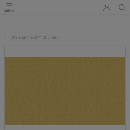
MENU
Style Emme xf²™ (2.5 mm)