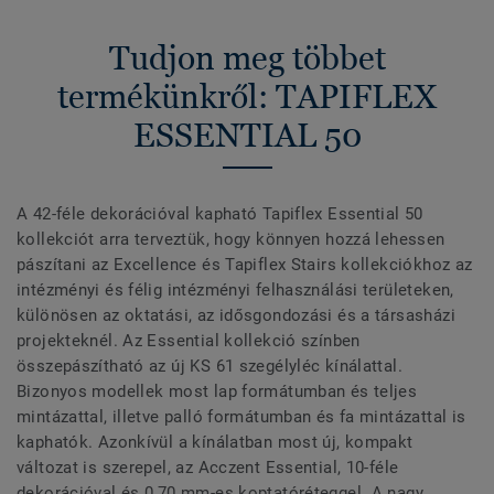
Tudjon meg többet
termékünkről: TAPIFLEX
ESSENTIAL 50
A 42-féle dekorációval kapható Tapiflex Essential 50
kollekciót arra terveztük, hogy könnyen hozzá lehessen
pászítani az Excellence és Tapiflex Stairs kollekciókhoz az
intézményi és félig intézményi felhasználási területeken,
különösen az oktatási, az idősgondozási és a társasházi
projekteknél. Az Essential kollekció színben
összepászítható az új KS 61 szegélyléc kínálattal.
Bizonyos modellek most lap formátumban és teljes
mintázattal, illetve palló formátumban és fa mintázattal is
kaphatók. Azonkívül a kínálatban most új, kompakt
változat is szerepel, az Acczent Essential, 10-féle
dekorációval és 0,70 mm-es koptatóréteggel. A nagy