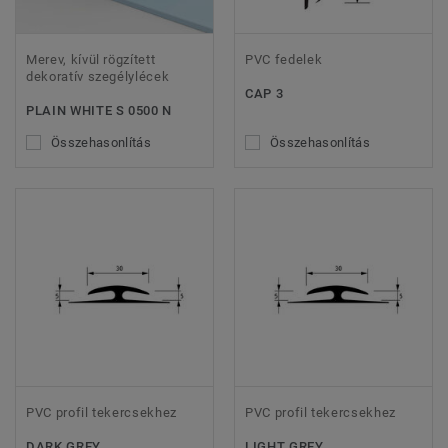
Merev, kívül rögzített
PVC fedelek
dekoratív szegélylécek
CAP 3
PLAIN WHITE S 0500 N
Összehasonlítás
Összehasonlítás
PVC profil tekercsekhez
PVC profil tekercsekhez
DARK GREY
LIGHT GREY