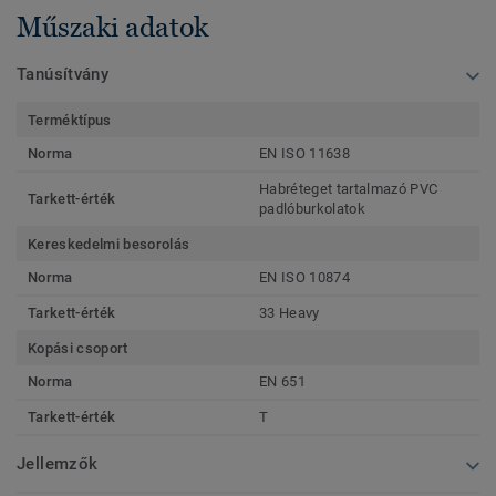
Műszaki adatok
Tanúsítvány
Terméktípus
Norma
EN ISO 11638
Habréteget tartalmazó PVC
Tarkett-érték
padlóburkolatok
Kereskedelmi besorolás
Norma
EN ISO 10874
Tarkett-érték
33 Heavy
Kopási csoport
Norma
EN 651
Tarkett-érték
T
Jellemzők