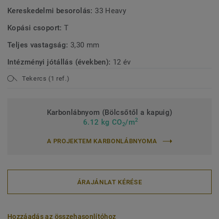
Kereskedelmi besorolás:
33 Heavy
Kopási csoport:
T
Teljes vastagság:
3,30 mm
Intézményi jótállás (években):
12 év
Tekercs (1 ref.)
Karbonlábnyom (Bölcsőtől a kapuig)
2
6.12 kg CO
/m
2
A PROJEKTEM KARBONLÁBNYOMA
ÁRAJÁNLAT KÉRÉSE
Hozzáadás az összehasonlítóhoz