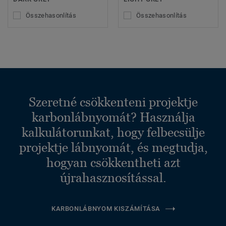
Összehasonlítás
Összehasonlítás
Szeretné csökkenteni projektje
karbonlábnyomát? Használja
kalkulátorunkat, hogy felbecsülje
projektje lábnyomát, és megtudja,
hogyan csökkentheti azt
újrahasznosítással.
KARBONLÁBNYOM KISZÁMÍTÁSA