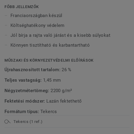
FŐBB JELLEMZŐK
Franciaországban készül
Költséghatékony védelem
Jól bírja a rajta való járást és a kisebb súlyokat
Könnyen tisztítható és karbantartható
MŰSZAKI ÉS KÖRNYEZETVÉDELMI ELŐÍRÁSOK
Újrahasznosított tartalom:
26 %
Teljes vastagság:
1,45 mm
Négyzetmétertömeg:
2200 g/m²
Fektetési módszer:
Lazán fektethető
Formátum típus:
Tekercs
Tekercs (1 ref.)