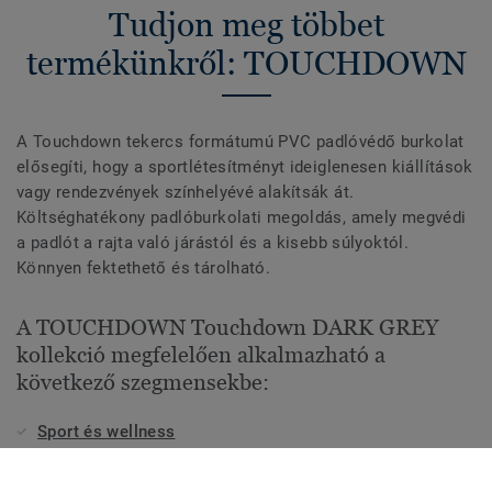
Tudjon meg többet
termékünkről: TOUCHDOWN
A Touchdown tekercs formátumú PVC padlóvédő burkolat
elősegíti, hogy a sportlétesítményt ideiglenesen kiállítások
vagy rendezvények színhelyévé alakítsák át.
Költséghatékony padlóburkolati megoldás, amely megvédi
a padlót a rajta való járástól és a kisebb súlyoktól.
Könnyen fektethető és tárolható.
A TOUCHDOWN Touchdown DARK GREY
kollekció megfelelően alkalmazható a
következő szegmensekbe:
Sport és wellness