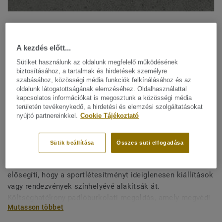
A kezdés előtt...
Sütiket használunk az oldalunk megfelelő működésének
biztosításához, a tartalmak és hirdetések személyre
szabásához, közösségi média funkciók felkínálásához és az
Minden dizájn megtekitése. (3)
oldalunk látogatottságának elemzéséhez. Oldalhasználattal
kapcsolatos információkat is megosztunk a közösségi média
területén tevékenykedő, a hirdetési és elemzési szolgáltatásokat
Beltéri sportburkolat megoldások
nyújtó partnereinkkel.
Cookie Tájékoztató
TOUCHDOWN - Touchdown
DARK GREY
Sütik beállítása
Összes süti elfogadása
A Touchdown tekercs formátumú PVC padlóvédő burkolat
elősegíti, hogy a sportlétesítményt ideiglenesen kiállítások
vagy rendezvények színhelyévé alakítsák át.
Költséghatékony padlóburkolati megoldás, amely megvédi
Mutasson többet
a padlót a rajta való járástól és a kisebb súlyoktól.
Könnyen fektethető és tárolható.