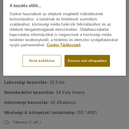
A kezdés előtt...
alsó réteg), 15 dB-es hangcsökkentést biztosít.
Hagyományos márványhatás élénk színekkel az autentikus
Sütiket használunk az oldalunk megfelelő működésének
megjelenésért. Linóleumunk a piac egyik legfenntarthatóbb
biztosításához, a tartalmak és hirdetések személyre
Mutasson többet
szabásához, közösségi média funkciók felkínálásához és az
padlómegoldása, amely akár 97%-ban természetes
oldalunk látogatottságának elemzéséhez. Oldalhasználattal
alapanyagokból készül. Egyedi xf² felületvédelemmel
kapcsolatos információkat is megosztunk a közösségi média
kezelve a rendkívüli tartósságért, a könnyű
FŐBB JELLEMZŐK
területén tevékenykedő, a hirdetési és elemzési szolgáltatásokat
tisztíthatóságért és a költséghatékony karbantartásért.
nyújtó partnereinkkel.
Cookie Tájékoztató
MŰSZAKI ÉS KÖRNYEZETVÉDELMI ELŐÍRÁSOK
Igény szerint rendelhető, tekercsben, minden Veneto
Sütik beállítása
Összes süti elfogadása
színben.
Terméktípus:
Parafa hátoldalú mintázatlan és a mintázott
linóleum (EN 687)
Lakossági besorolás:
23 Erős
Kereskedelmi besorolás:
34 Very Heavy
Intézményi besorolás:
42 Általános
Minőségi & környezeti tanúsítvány:
ISO 14001
Tekercs (1 ref.)