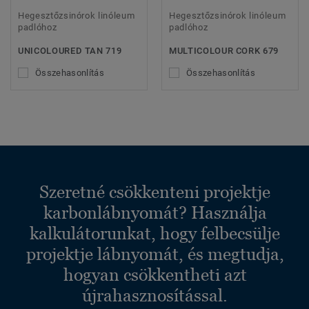
Hegesztőzsinórok linóleum
Hegesztőzsinórok linóleum
padlóhoz
padlóhoz
UNICOLOURED TAN 719
MULTICOLOUR CORK 679
Összehasonlítás
Összehasonlítás
Szeretné csökkenteni projektje
karbonlábnyomát? Használja
kalkulátorunkat, hogy felbecsülje
projektje lábnyomát, és megtudja,
hogyan csökkentheti azt
újrahasznosítással.