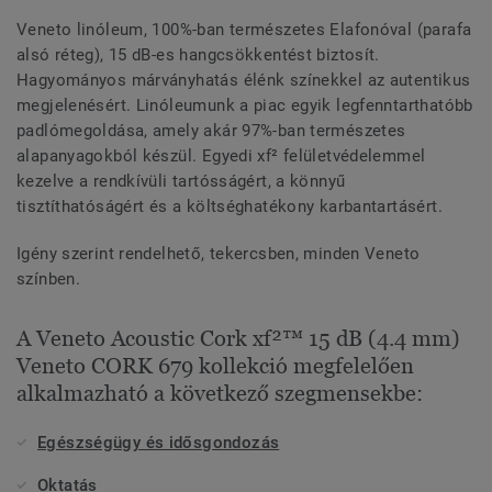
Veneto linóleum, 100%-ban természetes Elafonóval (parafa
alsó réteg), 15 dB-es hangcsökkentést biztosít.
Hagyományos márványhatás élénk színekkel az autentikus
megjelenésért. Linóleumunk a piac egyik legfenntarthatóbb
padlómegoldása, amely akár 97%-ban természetes
alapanyagokból készül. Egyedi xf² felületvédelemmel
kezelve a rendkívüli tartósságért, a könnyű
tisztíthatóságért és a költséghatékony karbantartásért.
Igény szerint rendelhető, tekercsben, minden Veneto
színben.
A Veneto Acoustic Cork xf²™ 15 dB (4.4 mm)
Veneto CORK 679 kollekció megfelelően
alkalmazható a következő szegmensekbe:
Egészségügy és idősgondozás
Oktatás