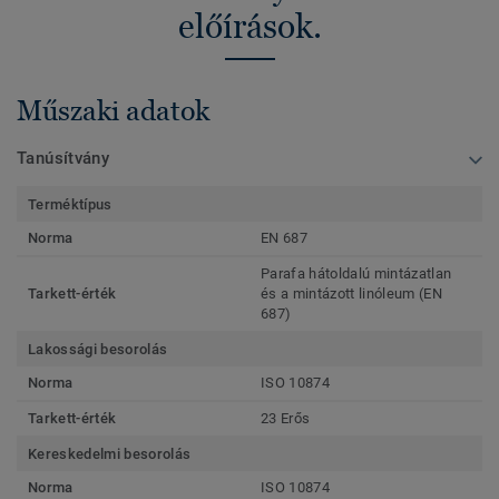
előírások.
Műszaki adatok
Tanúsítvány
Terméktípus
Norma
EN 687
Parafa hátoldalú mintázatlan
Tarkett-érték
és a mintázott linóleum (EN
687)
Lakossági besorolás
Norma
ISO 10874
Tarkett-érték
23 Erős
Kereskedelmi besorolás
Norma
ISO 10874