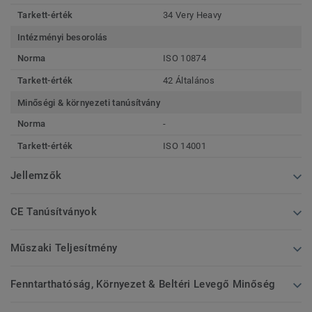
Tarkett-érték
34 Very Heavy
Intézményi besorolás
Norma
ISO 10874
Tarkett-érték
42 Általános
Minőségi & környezeti tanúsítvány
Norma
-
Tarkett-érték
ISO 14001
Jellemzők
CE Tanúsítványok
Műszaki Teljesítmény
Fenntarthatóság, Környezet & Beltéri Levegő Minőség