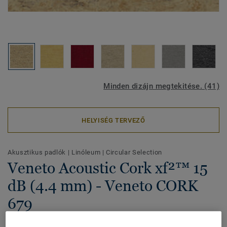
Minden dizájn megtekitése. (41)
HELYISÉG TERVEZŐ
Akusztikus padlók
|
Linóleum
|
Circular Selection
Veneto Acoustic Cork xf²™ 15
dB (4.4 mm) - Veneto CORK
679
Veneto linóleum, 100%-ban természetes Elafonóval (parafa