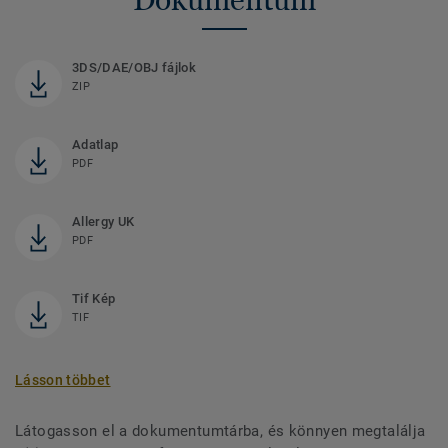
3DS/DAE/OBJ fájlok
ZIP
Adatlap
PDF
Allergy UK
PDF
Tif Kép
TIF
Lásson többet
Látogasson el a dokumentumtárba, és könnyen megtalálja