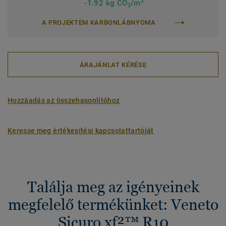
2
-1.92 kg CO
/m
2
A PROJEKTEM KARBONLÁBNYOMA
ÁRAJÁNLAT KÉRÉSE
Hozzáadás az összehasonlítóhoz
Keresse meg értékesítési kapcsolattartóját
Találja meg az igényeinek
megfelelő termékünket: Veneto
Sicuro xf²™ R10