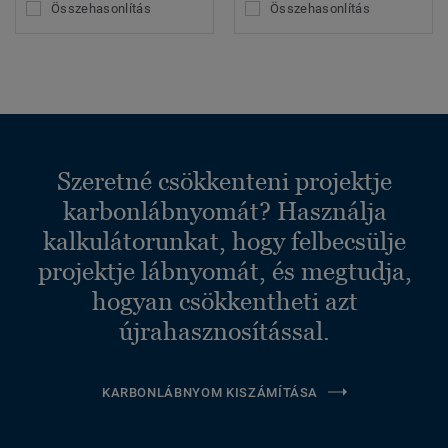
Összehasonlítás
Összehasonlítás
Szeretné csökkenteni projektje
karbonlábnyomát? Használja
kalkulátorunkat, hogy felbecsülje
projektje lábnyomát, és megtudja,
hogyan csökkentheti azt
újrahasznosítással.
KARBONLÁBNYOM KISZÁMÍTÁSA