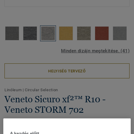
Minden dizájn megtekitése. (41)
HELYISÉG TERVEZŐ
Linóleum
|
Circular Selection
Veneto Sicuro xf²™ R10 -
Veneto STORM 702
R10 csúszásmentesség besorolás a biztos tapadás
érdekében. Ideális épületek bejárataihoz. Hagyományos
A kezdés előtt...