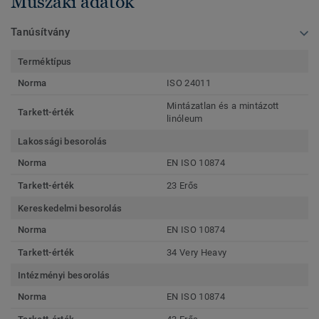
Műszaki adatok
Tanúsítvány
Terméktípus
Norma
ISO 24011
Mintázatlan és a mintázott
Tarkett-érték
linóleum
Lakossági besorolás
Norma
EN ISO 10874
Tarkett-érték
23 Erős
Kereskedelmi besorolás
Norma
EN ISO 10874
Tarkett-érték
34 Very Heavy
Intézményi besorolás
Norma
EN ISO 10874