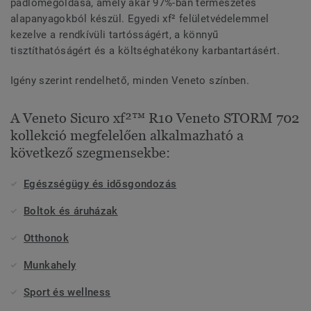
padlómegoldása, amely akár 97%-ban természetes
alapanyagokból készül. Egyedi xf² felületvédelemmel
kezelve a rendkívüli tartósságért, a könnyű
tisztíthatóságért és a költséghatékony karbantartásért.
Igény szerint rendelhető, minden Veneto színben.
A Veneto Sicuro xf²™ R10 Veneto STORM 702
kollekció megfelelően alkalmazható a
következő szegmensekbe:
Egészségügy és idősgondozás
Boltok és áruházak
Otthonok
Munkahely
Sport és wellness