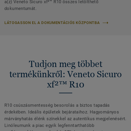
a(z) Veneto Sicuro xf²™ R10 összes letölthető
dokumentumát.
LÁTOGASSON EL A DOKUMENTÁCIÓS KÖZPONTBA
Tudjon meg többet
termékünkről: Veneto Sicuro
xf²™ R10
R10 csúszásmentesség besorolás a biztos tapadás
érdekében. Ideális épületek bejárataihoz. Hagyományos
márványhatás élénk színekkel az autentikus megjelenésért.
Linóleumunk a piac egyik legfenntarthatóbb