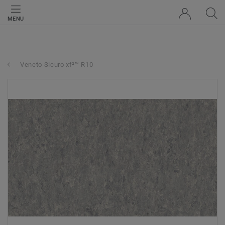
MENU
Veneto Sicuro xf²™ R10