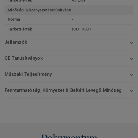
Tarkett-érték
43 Erős
Minőségi & környezeti tanúsítvány
Norma
-
Tarkett-érték
ISO 14001
Jellemzők
CE Tanúsítványok
Műszaki Teljesítmény
Fenntarthatóság, Környezet & Beltéri Levegő Minőség
Dokumentum