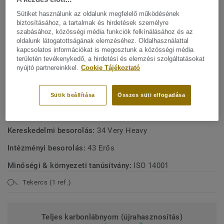
márványhatás élénk színekkel az autentikus megjelenésért.
Sütiket használunk az oldalunk megfelelő működésének
Linóleumunk a piac egyik legfenntarthatóbb
biztosításához, a tartalmak és hirdetések személyre
Mutasson többet
padlómegoldása, amely akár 97%-ban természetes
szabásához, közösségi média funkciók felkínálásához és az
alapanyagokból készül. Egyedi xf² felületvédelemmel
oldalunk látogatottságának elemzéséhez. Oldalhasználattal
kezelve a rendkívüli tartósságért, a könnyű
kapcsolatos információkat is megosztunk a közösségi média
FŐBB JELLEMZŐK
területén tevékenykedő, a hirdetési és elemzési szolgáltatásokat
tisztíthatóságért és a költséghatékony karbantartásért.
nyújtó partnereinkkel.
Cookie Tájékoztató
MŰSZAKI ÉS KÖRNYEZETVÉDELMI ELŐÍRÁSOK
Igény szerint rendelhető, minden Veneto színben.
Terméktípus:
Mintázatlan és a mintázott linóleum
Sütik beállítása
Összes süti elfogadása
Lakossági besorolás:
23 Erős
Kereskedelmi besorolás:
34 Very Heavy
Intézményi besorolás:
43 Erős
Minőségi & környezeti tanúsítvány:
ISO 14001
Tekercs (1 ref.)
Teljes karbonlábnyom (újrahasznosítás)