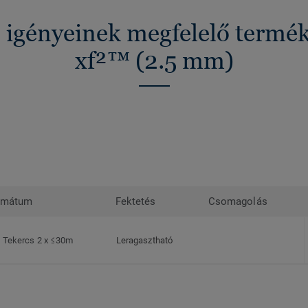
z igényeinek megfelelő termé
xf²™ (2.5 mm)
rmátum
Fektetés
Csomagolás
Tekercs 2 x ≤30m
Leragasztható