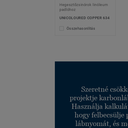
Hegesztőzsinórok linóleum
padlóhoz
UNICOLOURED COPPER 634
Összehasonlítás
Szeretné csökk
projektje karbonl
Használja kalkulá
hogy felbecsülje 
lábnyomát, és m