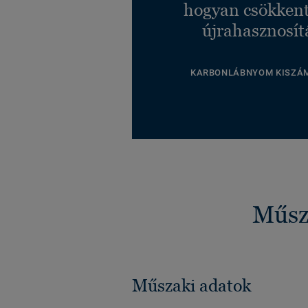
hogyan csökkent
újrahasznosít
KARBONLÁBNYOM KISZÁ
Műsza
Műszaki adatok