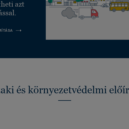
heti azt
ással.
MÍTÁSA
ki és környezetvédelmi előí