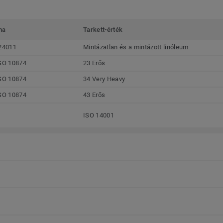
ma
Tarkett-érték
24011
Mintázatlan és a mintázott linóleum
SO 10874
23 Erős
SO 10874
34 Very Heavy
SO 10874
43 Erős
ISO 14001