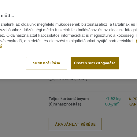
rendkívüli tartósságért, a könnyű tisztíth
FŐBB JELLEMZŐK
MŰSZA
költséghatékony karbantartásért.
ELŐÍR
előtt...
Termék
sználunk az oldalunk megfelelő működésének biztosításához, a tartalmak és 
Ez a kollekció a Circular Selection kínál
mintáz
szabásához, közösségi média funkciók felkínálásához és az oldalunk látoga
zájn megtekitése. (41)
Lakoss
z. Oldalhasználattal kapcsolatos információkat is megosztunk a közösségi
Keresk
evékenykedő, a hirdetési és elemzési szolgáltatásokat nyújtó partnereinkkel.
Heavy
tó
Intézm
Minősé
Sütik beállítása
Összes süti elfogadása
ISO 14
Tekercs (1 ref.)
Teljes karbonlábnyom
-1.92 kg
A P
2
(újrahasznosítás)
CO
/m
KA
2
ÁRAJÁNLAT KÉRÉSE