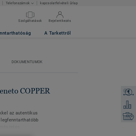
kapcsolatfelvételi űrlap
Telefonszámok
Szolgáltatások
Bejelentkezés
nntarthatóság
A Tarkettről
DOKUMENTUMOK
 Veneto COPPER
€
Árajánl
Hozzáad
kel az autentikus
Keresse
 legfenntarthatóbb
rmészetes
etvédelemmel kezelve a