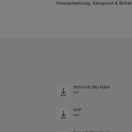
Fenntarthatóság, Környezet & Belté
3DS/DAE/OBJ fájlok
ZIP
DOP
PDF