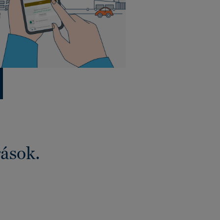
rások.