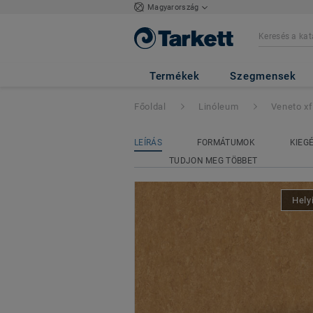
Magyarország
Veneto xf²™ (2.5
Termékek
Szegmensek
Főoldal
Linóleum
Veneto x
LEÍRÁS
FORMÁTUMOK
KIEG
TUDJON MEG TÖBBET
Hely