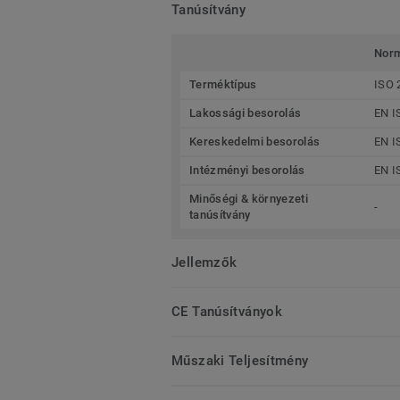
Tanúsítvány
Nor
Terméktípus
ISO 
Lakossági besorolás
EN I
Kereskedelmi besorolás
EN I
Intézményi besorolás
EN I
Minőségi & környezeti
-
tanúsítvány
Jellemzők
CE Tanúsítványok
Műszaki Teljesítmény