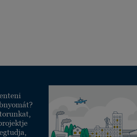
enteni
ábnyomát?
torunkat,
projektje
egtudja,