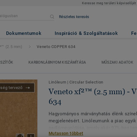
Keresse meg területi képviselőjét
Részletes keresés
 mm)
- Veneto COPPER 634
Dokumentumok
Inspiráció & Szolgáltatások
Fe
f²™ (2.5 mm)
Veneto COPPER 634
ÉSZÍTŐK
KARBONLÁBNYOM KISZÁMÍTÁSA
MŰSZAKI ADATOK
Linóleum
|
Circular Selection
iség tervező
Veneto xf²™ (2.5 mm) -
634
Hagyományos márványhatás élénk színek
megjelenésért. Linóleumunk a piac egyik
padlómegoldása, amely akár 97%-ban te
Mutasson többet
alapanyagokból készül. Egyedi xf² felül