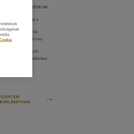
atóságért és a
KI ÉS KÖRNYEZETVÉDELMI
ÁSOK
típus:
Mintázatlan és a
hirdetések
atunk része.
ott linóleum
tottságának
ági besorolás:
23 Erős
 média
edelmi besorolás:
34 Very
Cookie
ényi besorolás:
43 Erős
gi & környezeti tanúsítvány:
001
ROJEKTEM
RBONLÁBNYOMA