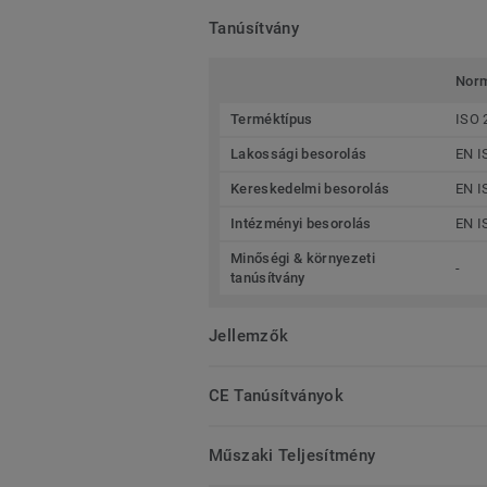
Tanúsítvány
Nor
Terméktípus
ISO 
Lakossági besorolás
EN I
Kereskedelmi besorolás
EN I
Intézményi besorolás
EN I
Minőségi & környezeti
-
tanúsítvány
Jellemzők
CE Tanúsítványok
Műszaki Teljesítmény