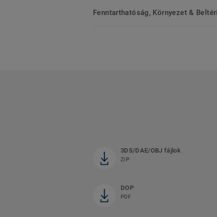
Fenntarthatóság, Környezet & Belté
3DS/DAE/OBJ fájlok
ZIP
DOP
PDF