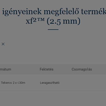
z igényeinek megfelelő termé
xf²™ (2.5 mm)
rmátum
Fektetés
Csomagolás
Tekercs 2 x ≤30m
Leragasztható