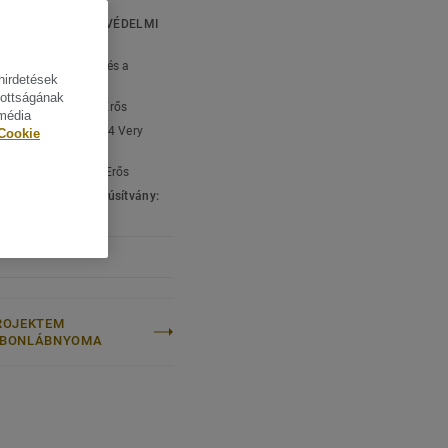
atóságért és a
KI ÉS KÖRNYEZETVÉDELMI
ÁSOK
típus:
Mintázatlan és a
hirdetések
atunk része.
ott linóleum
tottságának
ági besorolás:
23 Erős
 média
edelmi besorolás:
34 Very
Cookie
ényi besorolás:
43 Erős
gi & környezeti tanúsítvány:
001
ROJEKTEM
RBONLÁBNYOMA