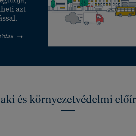
heti azt
ással.
MÍTÁSA
ki és környezetvédelmi előí