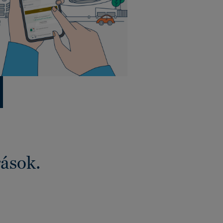
rások.