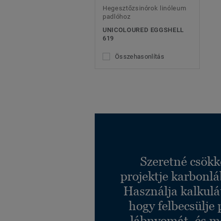
Hegesztőzsinórok linóleum
padlóhoz
UNICOLOURED EGGSHELL
619
Összehasonlítás
Szeretné csökk
projektje karbonl
Használja kalkulá
hogy felbecsülje 
lábnyomát, és m