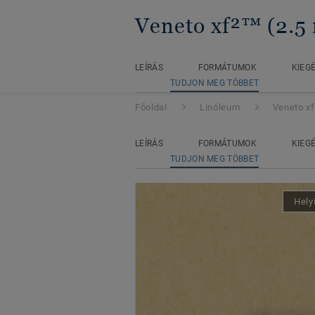
Veneto xf²™ (2.5
LEÍRÁS
FORMÁTUMOK
KIEG
TUDJON MEG TÖBBET
Főoldal
Linóleum
Veneto x
LEÍRÁS
FORMÁTUMOK
KIEG
TUDJON MEG TÖBBET
Hely