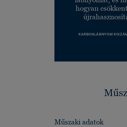
hogyan csökkent
újrahasznosít
KARBONLÁBNYOM KISZÁ
Műsza
Műszaki adatok