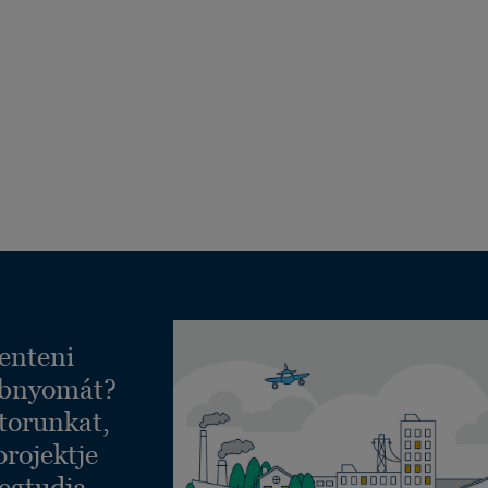
enteni
ábnyomát?
torunkat,
projektje
egtudja,