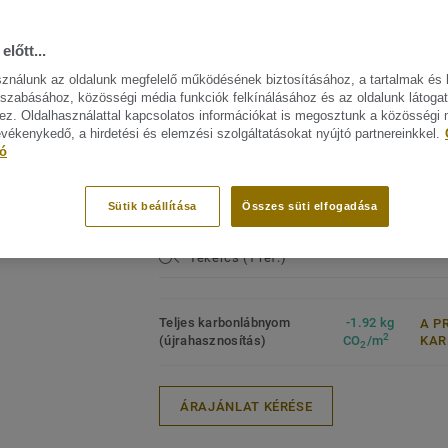
rendkívüli tartósságért, a könnyű tisztíth
FŐBB JELLEMZŐK
MŰSZA
költséghatékony karbantartásért.
ELŐÍR
előtt...
Termék
sználunk az oldalunk megfelelő működésének biztosításához, a tartalmak és 
Ez a kollekció a Circular Selection kínál
mintáz
szabásához, közösségi média funkciók felkínálásához és az oldalunk látoga
zájn megtekitése. (41)
Lakoss
z. Oldalhasználattal kapcsolatos információkat is megosztunk a közösségi
Keresk
evékenykedő, a hirdetési és elemzési szolgáltatásokat nyújtó partnereinkkel.
Heavy
tó
Intézm
Minősé
Sütik beállítása
Összes süti elfogadása
ISO 14
Tekercs (1 ref.)
Teljes karbonlábnyom
-1.92 kg
A P
2
(újrahasznosítás)
CO
/m
KA
2
ÁRAJÁNLAT KÉRÉSE