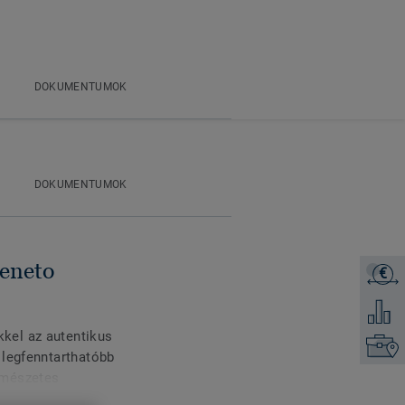
DOKUMENTUMOK
DOKUMENTUMOK
eneto
€
Árajánl
Hozzáad
kel az autentikus
Keresse
 legfenntarthatóbb
rmészetes
etvédelemmel kezelve a