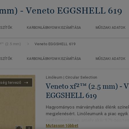
 mm)
- Veneto EGGSHELL 619
ÉSZÍTŐK
KARBONLÁBNYOM KISZÁMÍTÁSA
MŰSZAKI ADATOK
f²™ (2.5 mm)
Veneto EGGSHELL 619
ÉSZÍTŐK
KARBONLÁBNYOM KISZÁMÍTÁSA
MŰSZAKI ADATOK
Linóleum
|
Circular Selection
iség tervező
Veneto xf²™ (2.5 mm) - V
EGGSHELL 619
Hagyományos márványhatás élénk színek
megjelenésért. Linóleumunk a piac egyik
padlómegoldása, amely akár 97%-ban te
Mutasson többet
alapanyagokból készül. Egyedi xf² felül