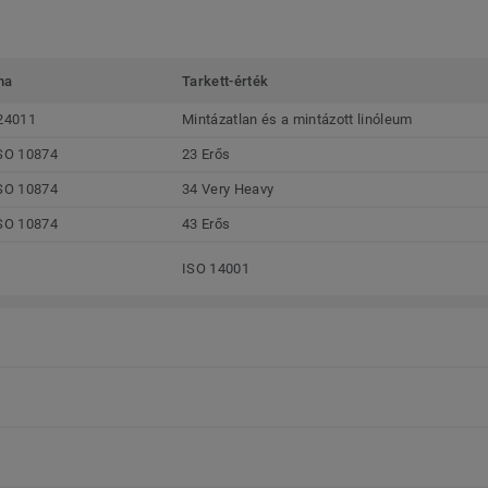
ma
Tarkett-érték
24011
Mintázatlan és a mintázott linóleum
SO 10874
23 Erős
SO 10874
34 Very Heavy
SO 10874
43 Erős
ISO 14001