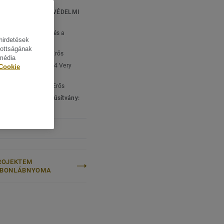
atóságért és a
KI ÉS KÖRNYEZETVÉDELMI
ÁSOK
típus:
Mintázatlan és a
hirdetések
atunk része.
ott linóleum
tottságának
ági besorolás:
23 Erős
 média
edelmi besorolás:
34 Very
Cookie
ényi besorolás:
43 Erős
gi & környezeti tanúsítvány:
001
ROJEKTEM
RBONLÁBNYOMA