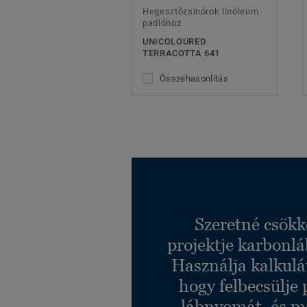
Hegesztőzsinórok linóleum
padlóhoz
UNICOLOURED
TERRACOTTA 641
Összehasonlítás
Szeretné csökk
projektje karbonl
Használja kalkulá
hogy felbecsülje 
lábnyomát, és m