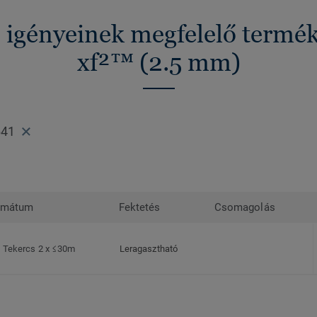
z igényeinek megfelelő termé
xf²™ (2.5 mm)
641
rmátum
Fektetés
Csomagolás
Tekercs 2 x ≤30m
Leragasztható