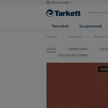
Magyarország
Veneto xf²™ (2.5
Termékek
Szegmensek
Főoldal
Linóleum
Veneto x
LEÍRÁS
FORMÁTUMOK
KIEG
TUDJON MEG TÖBBET
Hely