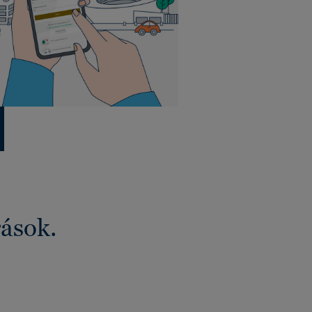
rások.