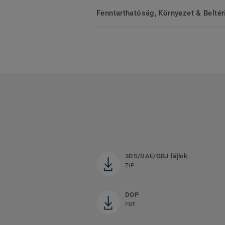
Fenntarthatóság, Környezet & Belté
3DS/DAE/OBJ fájlok
ZIP
DOP
PDF