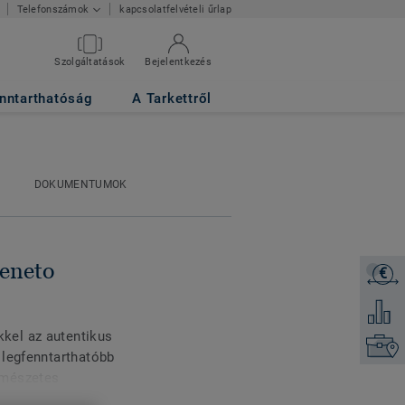
kapcsolatfelvételi űrlap
Telefonszámok
Szolgáltatások
Bejelentkezés
41
nntarthatóság
A Tarkettről
DOKUMENTUMOK
eneto
€
Árajánl
Hozzáad
kel az autentikus
Keresse
 legfenntarthatóbb
rmészetes
etvédelemmel kezelve a