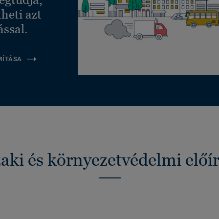
heti azt
ással.
MÍTÁSA
ki és környezetvédelmi előí