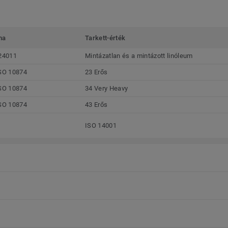
ma
Tarkett-érték
24011
Mintázatlan és a mintázott linóleum
SO 10874
23 Erős
SO 10874
34 Very Heavy
SO 10874
43 Erős
ISO 14001