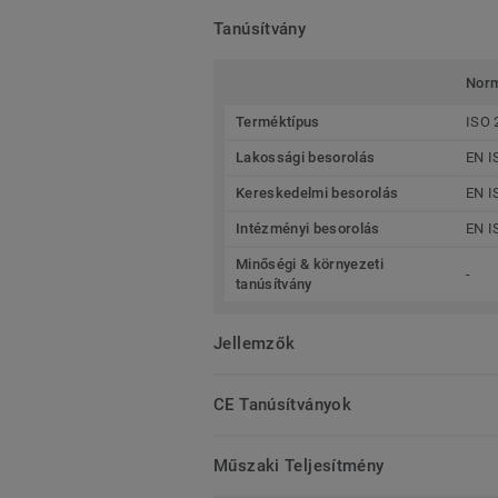
Tanúsítvány
Nor
Terméktípus
ISO 
Lakossági besorolás
EN I
Kereskedelmi besorolás
EN I
Intézményi besorolás
EN I
Minőségi & környezeti
-
tanúsítvány
Jellemzők
CE Tanúsítványok
Műszaki Teljesítmény