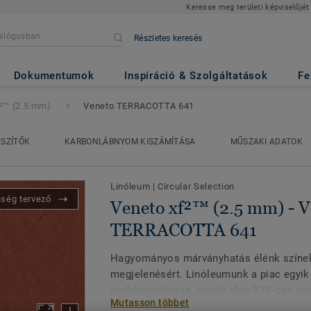
Keresse meg területi képviselőjét
Részletes keresés
 mm)
- Veneto TERRACOTTA 6
Dokumentumok
Inspiráció & Szolgáltatások
Fe
f²™ (2.5 mm)
Veneto TERRACOTTA 641
ÉSZÍTŐK
KARBONLÁBNYOM KISZÁMÍTÁSA
MŰSZAKI ADATOK
Linóleum
|
Circular Selection
iség tervező
Veneto xf²™ (2.5 mm) - V
TERRACOTTA 641
Hagyományos márványhatás élénk színek
megjelenésért. Linóleumunk a piac egyik
padlómegoldása, amely akár 97%-ban te
Mutasson többet
alapanyagokból készül. Egyedi xf² felül