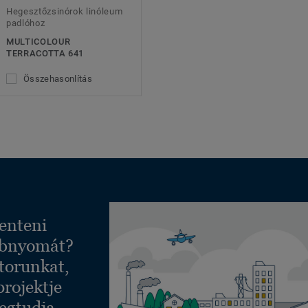
Hegesztőzsinórok linóleum
padlóhoz
MULTICOLOUR
TERRACOTTA 641
Összehasonlítás
enteni
ábnyomát?
torunkat,
projektje
egtudja,