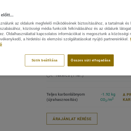
rendkívüli tartósságért, a könnyű tisztíth
FŐBB JELLEMZŐK
MŰSZA
költséghatékony karbantartásért.
ELŐÍR
előtt...
Termék
sználunk az oldalunk megfelelő működésének biztosításához, a tartalmak és 
Ez a kollekció a Circular Selection kínál
mintáz
szabásához, közösségi média funkciók felkínálásához és az oldalunk látoga
zájn megtekitése. (41)
Lakoss
z. Oldalhasználattal kapcsolatos információkat is megosztunk a közösségi
Keresk
evékenykedő, a hirdetési és elemzési szolgáltatásokat nyújtó partnereinkkel.
Heavy
tó
Intézm
Minősé
Sütik beállítása
Összes süti elfogadása
ISO 14
Tekercs (1 ref.)
Teljes karbonlábnyom
-1.92 kg
A P
2
(újrahasznosítás)
CO
/m
KA
2
ÁRAJÁNLAT KÉRÉSE