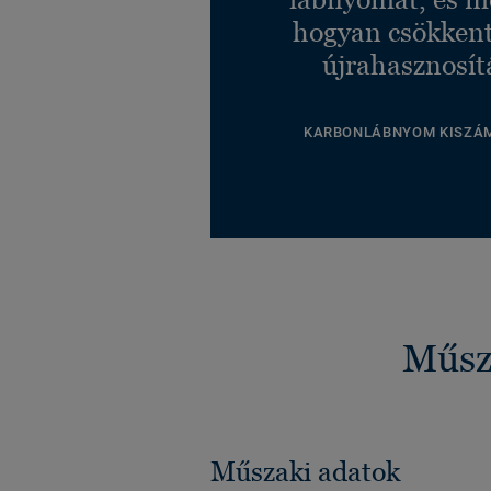
hogyan csökkent
újrahasznosít
KARBONLÁBNYOM KISZÁ
Műsza
Műszaki adatok