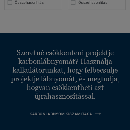
Összehasonlítás
Összehasonlítás
Szeretné csökkenteni projektje
karbonlábnyomát? Használja
kalkulátorunkat, hogy felbecsülje
projektje lábnyomát, és megtudja,
hogyan csökkentheti azt
újrahasznosítással.
KARBONLÁBNYOM KISZÁMÍTÁSA