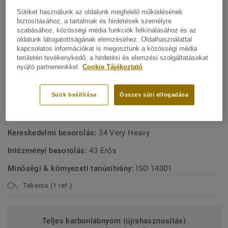
Linóleumunk a piac egyik legfenntarthatóbb
Sütiket használunk az oldalunk megfelelő működésének
padlómegoldása, amely akár 97%-ban természetes
biztosításához, a tartalmak és hirdetések személyre
Mutasson többet
alapanyagokból készül. Egyedi xf² felületvédelemmel
szabásához, közösségi média funkciók felkínálásához és az
kezelve a rendkívüli tartósságért, a könnyű
oldalunk látogatottságának elemzéséhez. Oldalhasználattal
kapcsolatos információkat is megosztunk a közösségi média
tisztíthatóságért és a költséghatékony karbantartásért.
FŐBB JELLEMZŐK
területén tevékenykedő, a hirdetési és elemzési szolgáltatásokat
nyújtó partnereinkkel.
Cookie Tájékoztató
Ez a kollekció a Circular Selection kínálatunk része.
MŰSZAKI ÉS KÖRNYEZETVÉDELMI ELŐÍRÁSOK
Sütik beállítása
Összes süti elfogadása
Terméktípus:
Mintázatlan és a mintázott linóleum
Lakossági besorolás:
23 Erős
Kereskedelmi besorolás:
34 Very Heavy
Intézményi besorolás:
43 Erős
Minőségi & környezeti tanúsítvány:
ISO 14001
Tekercs (1 ref.)
Teljes karbonlábnyom (újrahasznosítás)