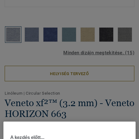
Minden dizájn megtekitése. (15)
HELYISÉG TERVEZŐ
Linóleum
|
Circular Selection
Veneto xf²™ (3.2 mm) - Veneto
HORIZON 663
Veneto xf² 3,2 mm-es vastagságban. Hagyományos
márványhatás élénk színekkel az autentikus megjelenésért.
A kezdés előtt...