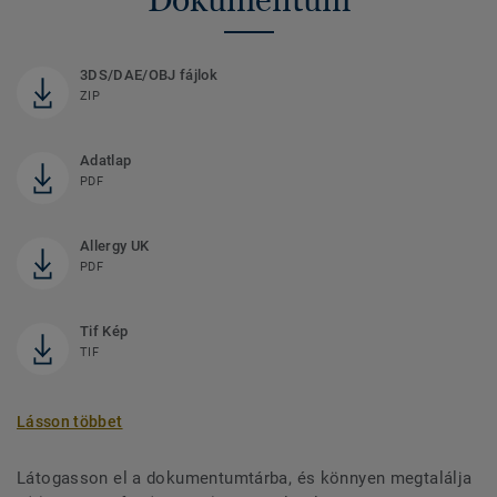
3DS/DAE/OBJ fájlok
ZIP
Adatlap
PDF
Allergy UK
PDF
Tif Kép
TIF
Lásson többet
Látogasson el a dokumentumtárba, és könnyen megtalálja