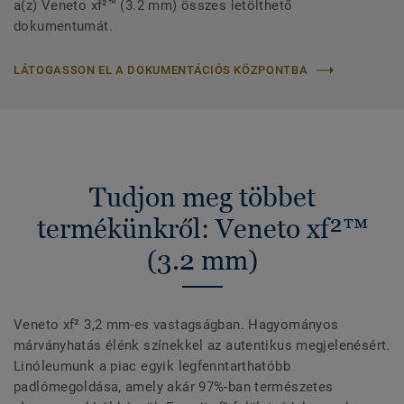
a(z) Veneto xf²™ (3.2 mm) összes letölthető
dokumentumát.
LÁTOGASSON EL A DOKUMENTÁCIÓS KÖZPONTBA
Tudjon meg többet
termékünkről: Veneto xf²™
(3.2 mm)
Veneto xf² 3,2 mm-es vastagságban. Hagyományos
márványhatás élénk színekkel az autentikus megjelenésért.
Linóleumunk a piac egyik legfenntarthatóbb
padlómegoldása, amely akár 97%-ban természetes