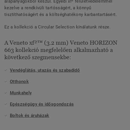
alapanyagokból készül. Egyedi xf² felületvédelemmel
kezelve a rendkívüli tartósságért, a könnyű
tisztíthatóságért és a költséghatékony karbantartásért.
Ez a kollekció a Circular Selection kínálatunk része.
A Veneto xf²™ (3.2 mm) Veneto HORIZON
663 kollekció megfelelően alkalmazható a
következő szegmensekbe:
Vendéglátás, utazás és szabadidő
Otthonok
Munkahely
Egészségügy és idősgondozás
Boltok és áruházak