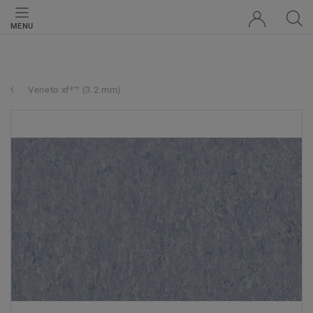
MENU
Veneto xf²™ (3.2 mm)