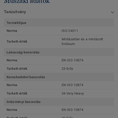
Műszaki adatok
Tanúsítvány
Terméktípus
Norma
ISO 24011
Mintázatlan és a mintázott
Tarkett-érték
linóleum
Lakossági besorolás
Norma
EN ISO 10874
Tarkett-érték
23 Erős
Kereskedelmi besorolás
Norma
EN ISO 10874
Tarkett-érték
34 Very Heavy
Intézményi besorolás
Norma
EN ISO 10874