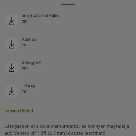
3DS/DAE/OBJ fájlok
ZIP
Adatlap
PDF
Allergy UK
PDF
Tif Kép
TIF
Lásson többet
Látogasson el a dokumentumtárba, és könnyen megtalálja
a(z) Veneto xf²™ Bfl (2.5 mm) összes letölthető