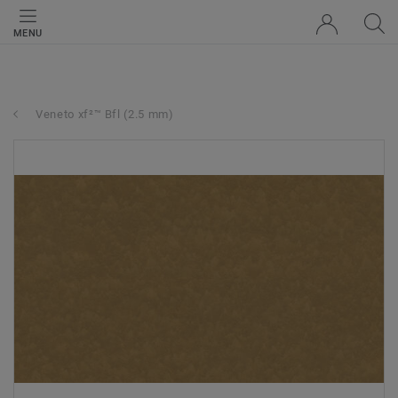
MENU
Veneto xf²™ Bfl (2.5 mm)