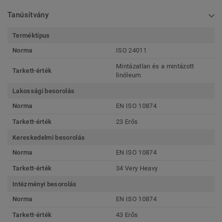
Tanúsítvány
Terméktípus
Norma
ISO 24011
Mintázatlan és a mintázott
Tarkett-érték
linóleum
Lakossági besorolás
Norma
EN ISO 10874
Tarkett-érték
23 Erős
Kereskedelmi besorolás
Norma
EN ISO 10874
Tarkett-érték
34 Very Heavy
Intézményi besorolás
Norma
EN ISO 10874
Tarkett-érték
43 Erős