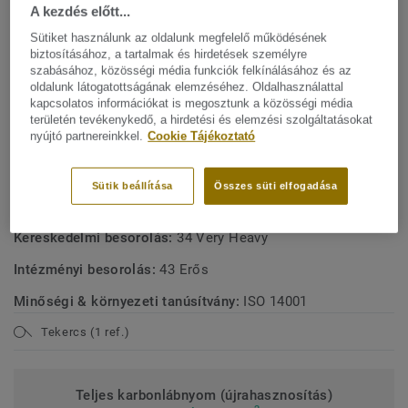
anyagok nélkül érte el, a természetes összetevőinek
A kezdés előtt...
köszönhetően. Hagyományos márványhatás élénk
Sütiket használunk az oldalunk megfelelő működésének
Mutasson többet
színekkel az autentikus megjelenésért. Linóleumunk a piac
biztosításához, a tartalmak és hirdetések személyre
egyik legfenntarthatóbb padlómegoldása, amely akár 97%-
szabásához, közösségi média funkciók felkínálásához és az
oldalunk látogatottságának elemzéséhez. Oldalhasználattal
ban természetes alapanyagokból készül. Egyedi xf²
FŐBB JELLEMZŐK
kapcsolatos információkat is megosztunk a közösségi média
felületvédelemmel kezelve a rendkívüli tartósságért, a
területén tevékenykedő, a hirdetési és elemzési szolgáltatásokat
könnyű tisztíthatóságért és a költséghatékony
nyújtó partnereinkkel.
Cookie Tájékoztató
MŰSZAKI ÉS KÖRNYEZETVÉDELMI ELŐÍRÁSOK
karbantartásért.
Terméktípus:
Mintázatlan és a mintázott linóleum
Sütik beállítása
Összes süti elfogadása
Ez a kollekció a Circular Selection kínálatunk része.
Lakossági besorolás:
23 Erős
A termék igény szerint rendelhető. Speciális rendelésként
Kereskedelmi besorolás:
34 Very Heavy
1500 m2 felett.
Intézményi besorolás:
43 Erős
Minőségi & környezeti tanúsítvány:
ISO 14001
Tekercs (1 ref.)
Teljes karbonlábnyom (újrahasznosítás)