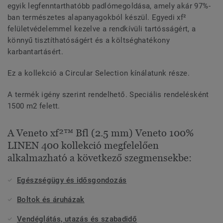
egyik legfenntarthatóbb padlómegoldása, amely akár 97%-
ban természetes alapanyagokból készül. Egyedi xf²
felületvédelemmel kezelve a rendkívüli tartósságért, a
könnyű tisztíthatóságért és a költséghatékony
karbantartásért.
Ez a kollekció a Circular Selection kínálatunk része.
A termék igény szerint rendelhető. Speciális rendelésként
1500 m2 felett.
A Veneto xf²™ Bfl (2.5 mm) Veneto 100%
LINEN 400 kollekció megfelelően
alkalmazható a következő szegmensekbe:
Egészségügy és idősgondozás
Boltok és áruházak
Vendéglátás, utazás és szabadidő