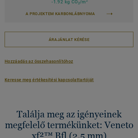
2
-1.92 kg CO
/m
2
A PROJEKTEM KARBONLÁBNYOMA
ÁRAJÁNLAT KÉRÉSE
Hozzáadás az összehasonlítóhoz
Keresse meg értékesítési kapcsolattartóját
Találja meg az igényeinek
megfelelő termékünket: Veneto
xf²™ Bfl (2.5 mm)