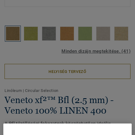
Minden dizájn megtekitése. (41)
HELYISÉG TERVEZŐ
Linóleum
|
Circular Selection
Veneto xf²™ Bfl (2.5 mm) -
Veneto 100% LINEN 400
A Bfl tűzállósági fokozatnak köszönhetően ideális
menekülési útvonalakon. A Bfl-besorolást lángmentesítő