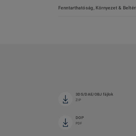
Fenntarthatóság, Környezet & Belté
3DS/DAE/OBJ fájlok
ZIP
DOP
PDF