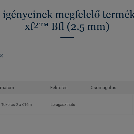
z igényeinek megfelelő termé
xf²™ Bfl (2.5 mm)
rmátum
Fektetés
Csomagolás
Tekercs 2 x ≤16m
Leragasztható