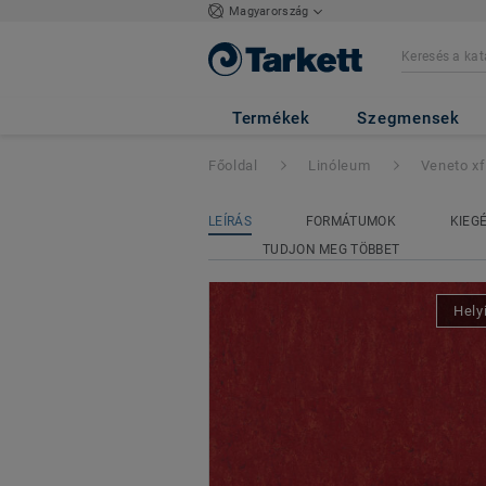
Magyarország
Veneto xf²™ Bfl 
Termékek
Szegmensek
Főoldal
Linóleum
Veneto xf
LEÍRÁS
FORMÁTUMOK
KIEG
TUDJON MEG TÖBBET
Hely