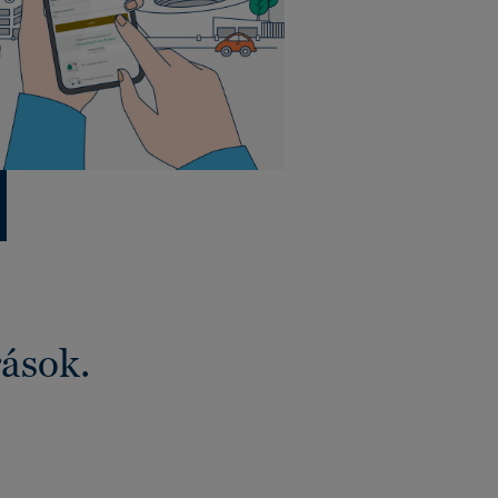
rások.