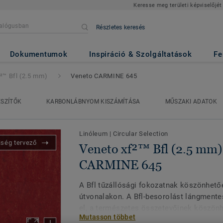
Keresse meg területi képviselőjét
Részletes keresés
(2.5 mm)
- Veneto CARMINE 64
Dokumentumok
Inspiráció & Szolgáltatások
Fe
²™ Bfl (2.5 mm)
Veneto CARMINE 645
ÉSZÍTŐK
KARBONLÁBNYOM KISZÁMÍTÁSA
MŰSZAKI ADATOK
Linóleum
|
Circular Selection
iség tervező
Veneto xf²™ Bfl (2.5 mm)
CARMINE 645
A Bfl tűzállósági fokozatnak köszönhető
útvonalakon. A Bfl-besorolást lángmente
el, a természetes összetevőinek köszö
Mutasson többet
márványhatás élénk színekkel az autenti