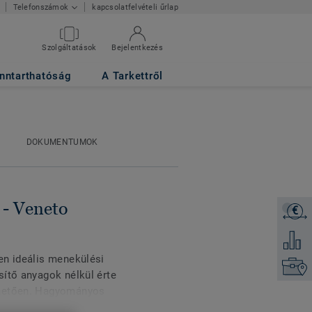
kapcsolatfelvételi űrlap
Telefonszámok
Szolgáltatások
Bejelentkezés
5
nntarthatóság
A Tarkettről
DOKUMENTUMOK
 - Veneto
€
Árajánl
Hozzáad
en ideális menekülési
Keresse
sítő anyagok nélkül érte
nhetően. Hagyományos
kus megjelenésért.