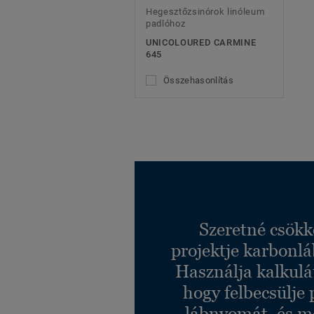
Hegesztőzsinórok linóleum
padlóhoz
UNICOLOURED CARMINE
645
Összehasonlítás
Szeretné csökk
projektje karbonl
Használja kalkulá
hogy felbecsülje 
lábnyomát, és m