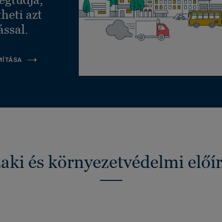
heti azt
ással.
MÍTÁSA
ki és környezetvédelmi előí