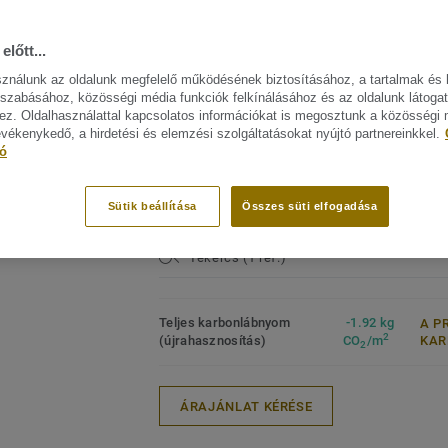
Linóleumunk a piac egyik legfenntartha
FŐBB JELLEMZŐK
MŰSZA
amely akár 97%-ban természetes alapany
ELŐÍR
előtt...
xf² felületvédelemmel kezelve a rendkívül
Termék
sználunk az oldalunk megfelelő működésének biztosításához, a tartalmak és 
tisztíthatóságért és a költséghatékony k
mintáz
szabásához, közösségi média funkciók felkínálásához és az oldalunk látoga
zájn megtekitése. (41)
Lakoss
z. Oldalhasználattal kapcsolatos információkat is megosztunk a közösségi
Ez a kollekció a Circular Selection kínál
Keresk
evékenykedő, a hirdetési és elemzési szolgáltatásokat nyújtó partnereinkkel.
Heavy
tó
A termék igény szerint rendelhető. Speci
Intézm
m2 felett.
Minősé
Sütik beállítása
Összes süti elfogadása
ISO 14
Tekercs (1 ref.)
Teljes karbonlábnyom
-1.92 kg
A P
2
(újrahasznosítás)
CO
/m
KA
2
ÁRAJÁNLAT KÉRÉSE