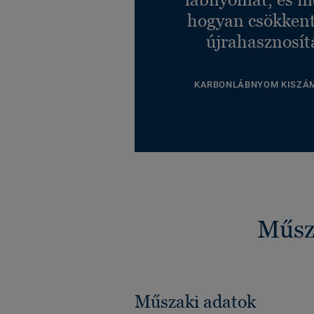
hogyan csökkent
újrahasznosít
KARBONLÁBNYOM KISZÁ
Műsza
Műszaki adatok