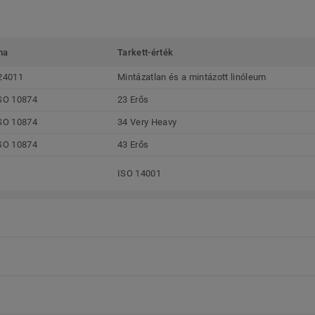
ma
Tarkett-érték
24011
Mintázatlan és a mintázott linóleum
SO 10874
23 Erős
SO 10874
34 Very Heavy
SO 10874
43 Erős
ISO 14001