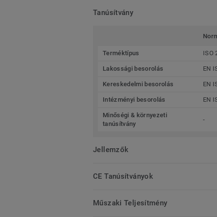
Tanúsítvány
Nor
Terméktípus
ISO 
Lakossági besorolás
EN I
Kereskedelmi besorolás
EN I
Intézményi besorolás
EN I
Minőségi & környezeti
-
tanúsítvány
Jellemzők
CE Tanúsítványok
Műszaki Teljesítmény