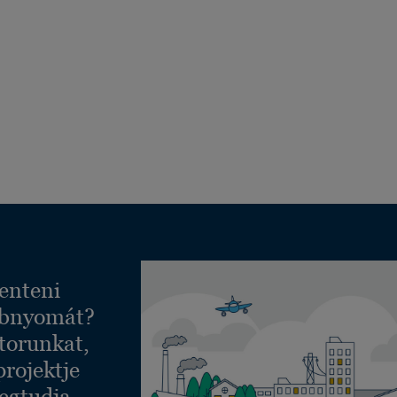
enteni
ábnyomát?
torunkat,
projektje
egtudja,