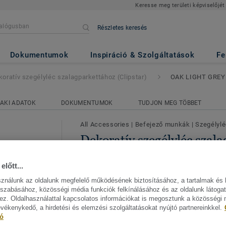
Keresse meg területi képviselőjét
Részletes keresés
éc szalagparkettához (Clipstar)
Dokumentumok
Inspiráció & Szolgáltatások
Fe
oratív szegélyléc szalagparkettához (Clipstar)
OAK LIGHT GREY
AKI ADATOK
DOKUMENTUMOK
TUDJON MEG TÖBBET
All Accessories
|
Befejező munkák
|
Szegélyl
Dekoratív szegélyléc szal
(Clipstar) - OAK LIGHT 
előtt...
A Tarkett tartozékok széles választékát 
sználunk az oldalunk megfelelő működésének biztosításához, a tartalmak és 
igényes megjelenéséhez. Mivel a fa élő a
szabásához, közösségi média funkciók felkínálásához és az oldalunk látoga
z. Oldalhasználattal kapcsolatos információkat is megosztunk a közösségi
mm-es teret – tágulási rést – padlóméter
evékenykedő, a hirdetési és elemzési szolgáltatásokat nyújtó partnereinkkel.
Mutasson többet
10 mm-t apadló és a falak, küszöbök, csö
tó
kőpadlók stb. között. atágulási rés szegé