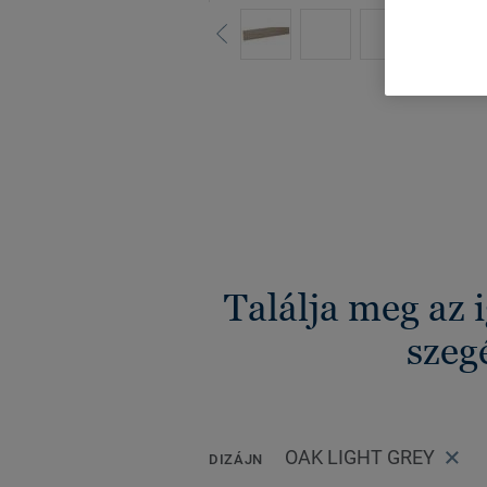
Minden di
Találja meg az 
szeg
OAK LIGHT GREY
DIZÁJN