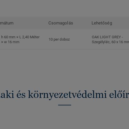
rmátum
Csomagolás
Lehetőség
h 60 mm × L 2,40 Méter
OAK LIGHT GREY
-
10 per doboz
× w 16 mm
Szegélyléc, 60 x 16 m
ki és környezetvédelmi előí