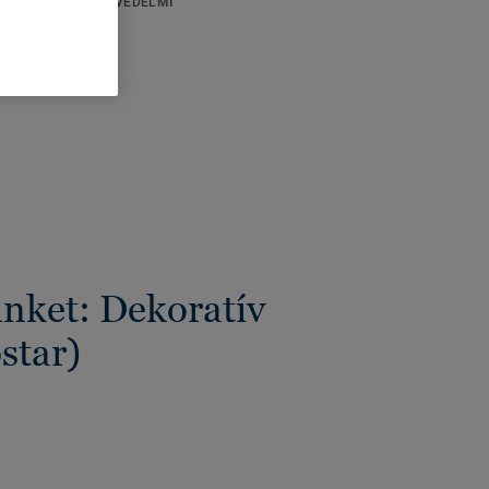
KI ÉS KÖRNYEZETVÉDELMI
lszerelhetők szögekkel,
ÁSOK
pstar rendszeréhez is
:
2,40 Méter
k dobozonként:
10
l szélesszínválasztékban
lóbarát: aszegélyléceket
a kell felszerelni.
zeti
ünket: Dekoratív
star)