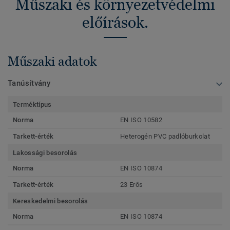
Műszaki és környezetvédelmi
előírások.
Műszaki adatok
Tanúsítvány
Terméktípus
Norma
EN ISO 10582
Tarkett-érték
Heterogén PVC padlóburkolat
Lakossági besorolás
Norma
EN ISO 10874
Tarkett-érték
23 Erős
Kereskedelmi besorolás
Norma
EN ISO 10874