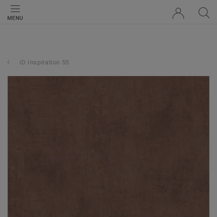
MENU
iD Inspiration 55