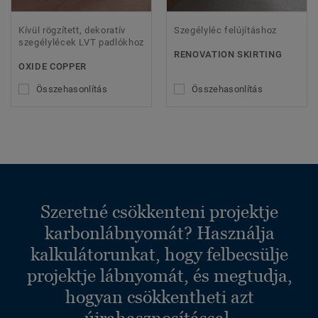
Kívül rögzített, dekoratív
Szegélyléc felújításhoz
szegélylécek LVT padlókhoz
RENOVATION SKIRTING
OXIDE COPPER
Összehasonlítás
Összehasonlítás
Szeretné csökkenteni projektje
karbonlábnyomát? Használja
kalkulátorunkat, hogy felbecsülje
projektje lábnyomát, és megtudja,
hogyan csökkentheti azt
újrahasznosítással.