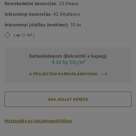
Kereskedelmi besorolás:
33 Heavy
Intézményi besorolás:
42 Általános
Intézményi jótállás (években):
10 év
Lap (1 ref.)
Karbonlábnyom (Bölcsőtől a kapuig)
2
4.33 kg CO
/m
2
A PROJEKTEM KARBONLÁBNYOMA
ÁRAJÁNLAT KÉRÉSE
Hozzáadás az összehasonlítóhoz