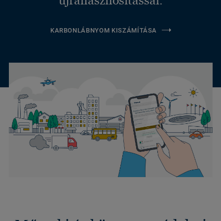
KARBONLÁBNYOM KISZÁMÍTÁSA