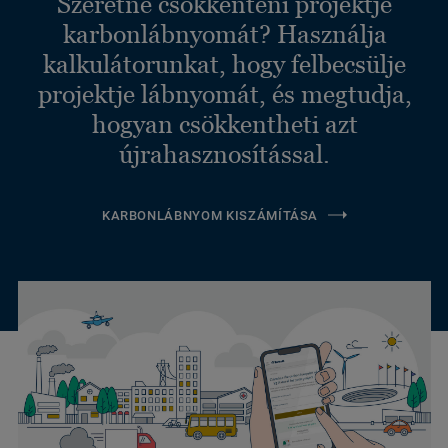
Szeretné csökkenteni projektje
karbonlábnyomát? Használja
kalkulátorunkat, hogy felbecsülje
projektje lábnyomát, és megtudja,
hogyan csökkentheti azt
újrahasznosítással.
KARBONLÁBNYOM KISZÁMÍTÁSA