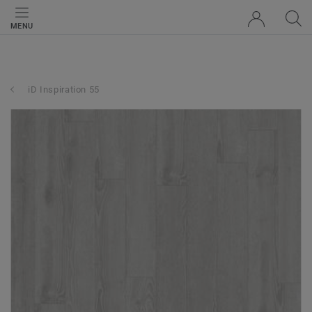
MENU
iD Inspiration 55