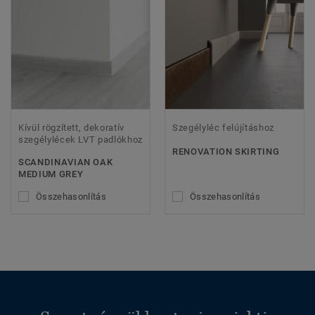
Kívül rögzített, dekoratív
Szegélyléc felújításhoz
szegélylécek LVT padlókhoz
RENOVATION SKIRTING
SCANDINAVIAN OAK
MEDIUM GREY
Összehasonlítás
Összehasonlítás