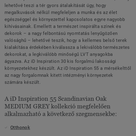
lehetővé teszi a tér gyors átalakítását úgy, hogy
megalkuvások nélkül megfeleljen a munka és az élet
egészséggel és környezettel kapcsolatos egyre nagyobb
kihívásainak. Emellett a természet inspirálta színek és
dekorok – a nagy felbontású nyomtatás lenyűgözően
valósághű – lehetővé teszik, hogy a kellemes belső terek
kialakítása érdekében kiválassza a lekiválóbb természetes
dekorokat, a legkiválóbb minőségű LVT anyagokba
ágyazva. Az iD Inspiration 30 kis forgalmú lakossági
környezetekhez készült. Az iD Inspiration 55 a mérsékelttől
az nagy forgalomnak kitett intézményi környezetek
számára készült.
A iD Inspiration 55 Scandinavian Oak
MEDIUM GREY kollekció megfelelően
alkalmazható a következő szegmensekbe:
Otthonok