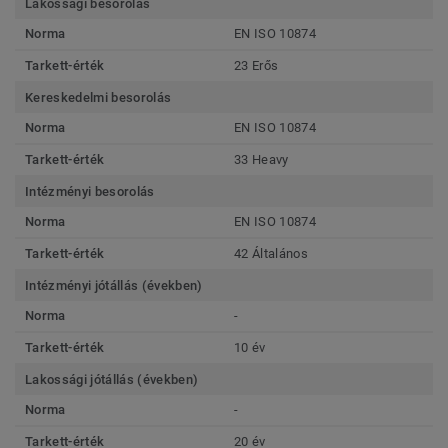
Lakossági besorolás
Norma
EN ISO 10874
Tarkett-érték
23 Erős
Kereskedelmi besorolás
Norma
EN ISO 10874
Tarkett-érték
33 Heavy
Intézményi besorolás
Norma
EN ISO 10874
Tarkett-érték
42 Általános
Intézményi jótállás (években)
Norma
-
Tarkett-érték
10 év
Lakossági jótállás (években)
Norma
-
Tarkett-érték
20 év