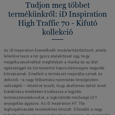
Tudjon meg többet
termékünkről: iD Inspiration
High Traffic 70 - Kifutó
kollekció
Az iD Inspiration kiemelkedő modularitástbiztosít, amely
lehetővé teszi a tér gyors átalakítását úgy, hogy
megalkuvásoknélkül megfeleljen a munka és az élet
egészséggel és környezettel kapcsolatosegyre nagyobb
kihívásainak. Emellett a természet inspirálta színek és
dekorok –a nagy felbontású nyomtatás lenyűgözően
valósághű – lehetővé teszik, hogy akellemes belső terek
kialakítása érdekében kiválassza a legjobb
természetesdekorokat, a legkiválóbb minőségű LVT
anyagokba ágyazva. Az iD Inspiration HT 70a
legforgalmasabb területekhez készült. Ellenálló a nagy