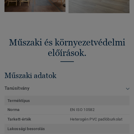
Műszaki és környezetvédelmi
előírások.
Műszaki adatok
Tanúsítvány
Terméktípus
Norma
EN ISO 10582
Tarkett-érték
Heterogén PVC padlóburkolat
Lakossági besorolás