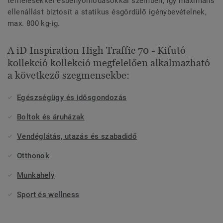
terhelésekkel ésbenyomódásokkal szemben, így maximális
ellenállást biztosít a statikus ésgördülő igénybevételnek,
max. 800 kg-ig.
A iD Inspiration High Traffic 70 - Kifutó
kollekció kollekció megfelelően alkalmazható
a következő szegmensekbe:
Egészségügy és idősgondozás
Boltok és áruházak
Vendéglátás, utazás és szabadidő
Otthonok
Munkahely
Sport és wellness