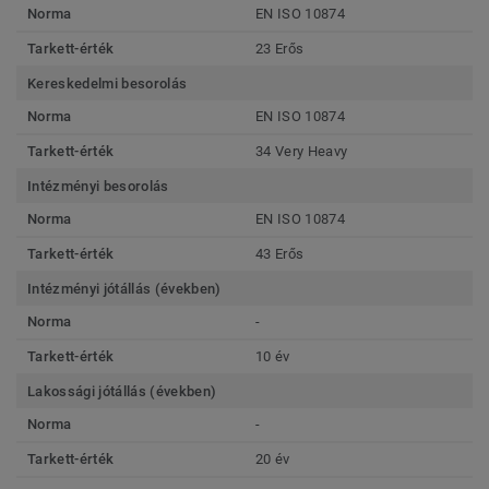
Norma
EN ISO 10874
Tarkett-érték
23 Erős
Kereskedelmi besorolás
Norma
EN ISO 10874
Tarkett-érték
34 Very Heavy
Intézményi besorolás
Norma
EN ISO 10874
Tarkett-érték
43 Erős
Intézményi jótállás (években)
Norma
-
Tarkett-érték
10 év
Lakossági jótállás (években)
Norma
-
Tarkett-érték
20 év