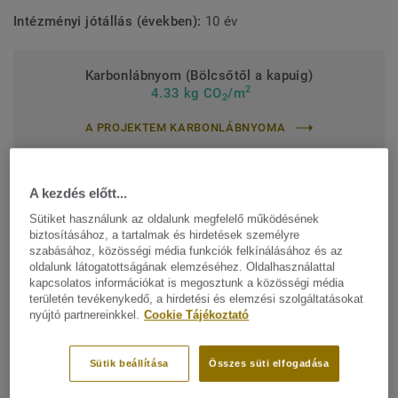
Intézményi jótállás (években):
10 év
Karbonlábnyom (Bölcsőtől a kapuig)
2
4.33 kg CO
/m
2
A PROJEKTEM KARBONLÁBNYOMA
A kezdés előtt...
ÁRAJÁNLAT KÉRÉSE
Sütiket használunk az oldalunk megfelelő működésének
biztosításához, a tartalmak és hirdetések személyre
szabásához, közösségi média funkciók felkínálásához és az
Keresse meg értékesítési kapcsolattartóját
oldalunk látogatottságának elemzéséhez. Oldalhasználattal
kapcsolatos információkat is megosztunk a közösségi média
területén tevékenykedő, a hirdetési és elemzési szolgáltatásokat
nyújtó partnereinkkel.
Cookie Tájékoztató
Találja meg az igényeinek
Sütik beállítása
Összes süti elfogadása
megfelelő termékünket: iD