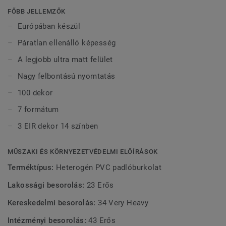
valósághű – lehetővé teszik, hogy akellemes belső terek
FŐBB JELLEMZŐK
kialakítása érdekében kiválassza a legjobb
Európában készül
természetesdekorokat, a legkiválóbb minőségű LVT
Páratlan ellenálló képesség
anyagokba ágyazva. Az iD Inspiration HT 70a
legforgalmasabb területekhez készült. Ellenálló a nagy
A legjobb ultra matt felület
terhelésekkel ésbenyomódásokkal szemben, így maximális
Nagy felbontású nyomtatás
ellenállást biztosít a statikus ésgördülő igénybevételnek,
max. 800 kg-ig.
100 dekor
7 formátum
3 EIR dekor 14 színben
MŰSZAKI ÉS KÖRNYEZETVÉDELMI ELŐÍRÁSOK
Terméktípus:
Heterogén PVC padlóburkolat
Lakossági besorolás:
23 Erős
Kereskedelmi besorolás:
34 Very Heavy
Intézményi besorolás:
43 Erős