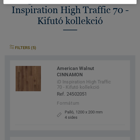
Inspiration High Traffic 70 -
Kifutó kollekció
FILTERS (5)
American Walnut
CINNAMON
iD Inspiration High Traffic
70 - Kifutó kollekció
Ref. 24502051
Formátum
Palló, 1200 x 200 mm
4 sides