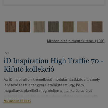
Minden dizájn megtekitése. (100)
LVT
iD Inspiration High Traffic 70 -
Kifutó kollekció
Az iD Inspiration kiemelkedő modularitástbiztosít, amely
lehetővé teszi a tér gyors átalakítását úgy, hogy
megalkuvásoknélkül megfeleljen a munka és az élet
egészséggel és környezettel kapcsolatosegyre nagyobb
Mutasson többet
kihívásainak. Emellett a természet inspirálta színek és
dekorok –a nagy felbontású nyomtatás lenyűgözően