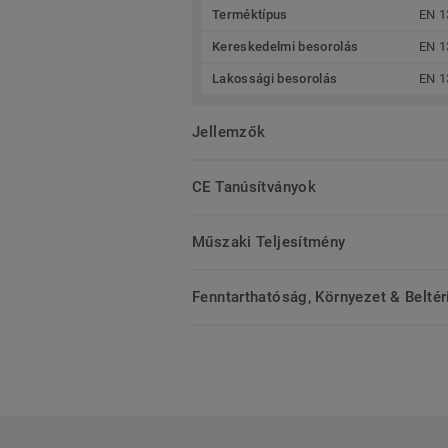
Terméktípus
EN 1
Kereskedelmi besorolás
EN 1
Lakossági besorolás
EN 1
Jellemzők
CE Tanúsítványok
Műszaki Teljesítmény
Fenntarthatóság, Környezet & Belté