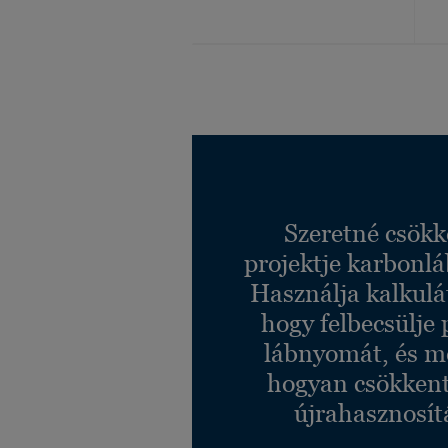
Szeretné csökk
projektje karbonl
Használja kalkulá
hogy felbecsülje 
lábnyomát, és m
hogyan csökkent
újrahasznosít