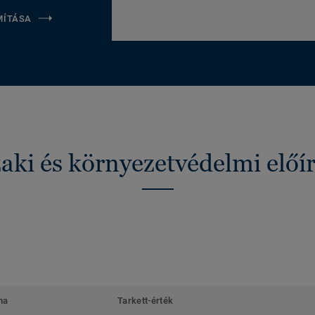
MÍTÁSA
ki és környezetvédelmi előí
ma
Tarkett-érték