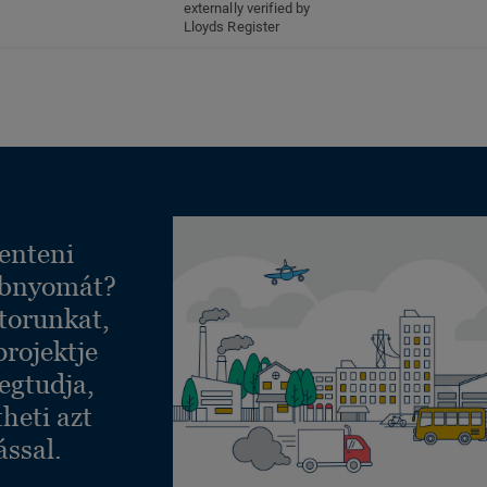
externally verified by
Lloyds Register
enteni
ábnyomát?
torunkat,
projektje
egtudja,
heti azt
ással.