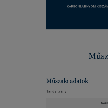
KARBONLÁBNYOM KISZÁ
Műsza
Műszaki adatok
Tanúsítvány
Nor