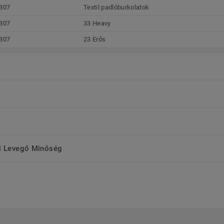
307
Textil padlóburkolatok
307
33 Heavy
307
23 Erős
ri Levegő Minőség