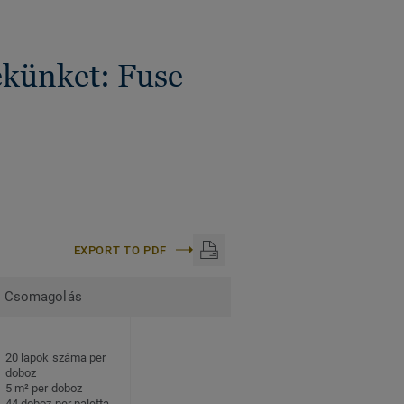
ékünket: Fuse
EXPORT TO PDF
Csomagolás
20 lapok száma per
doboz
5 m² per doboz
44 doboz per paletta