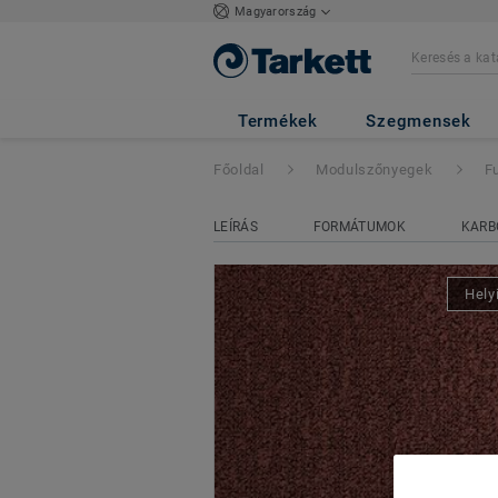
Magyarország
Fuse Landscape
-
Termékek
Szegmensek
Főoldal
Modulszőnyegek
F
LEÍRÁS
FORMÁTUMOK
KARB
Hely