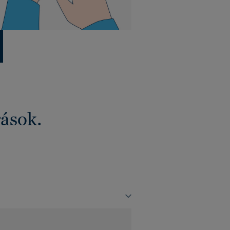
rások.