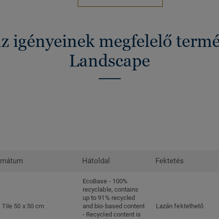
az igényeinek megfelelő term
Landscape
rmátum
Hátoldal
Fektetés
EcoBase - 100%
recyclable, contains
up to 91% recycled
Tile 50 x 50 cm
and bio-based content
Lazán fektethető
- Recycled content is