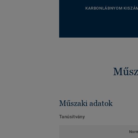
KARBONLÁBNYOM KISZÁ
Műsza
Műszaki adatok
Tanúsítvány
Nor