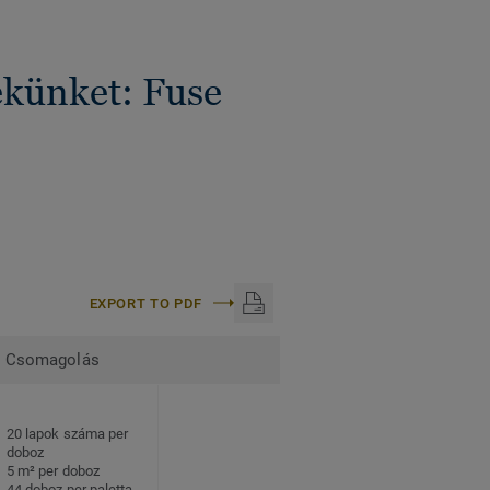
ékünket: Fuse
EXPORT TO PDF
Csomagolás
20 lapok száma per
doboz
5 m² per doboz
44 doboz per paletta