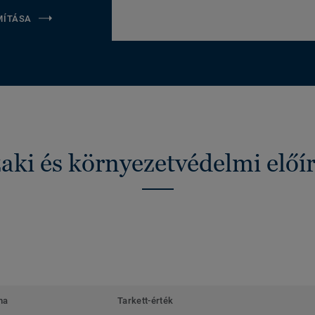
MÍTÁSA
ki és környezetvédelmi előí
ma
Tarkett-érték