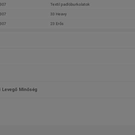
307
Textil padlóburkolatok
307
33 Heavy
307
23 Erős
ri Levegő Minőség