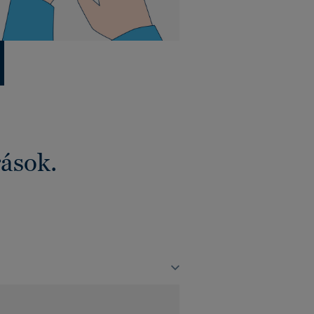
rások.