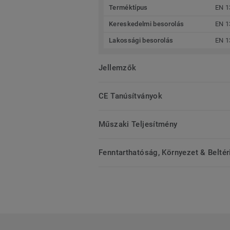
Terméktípus
EN 1
Kereskedelmi besorolás
EN 1
Lakossági besorolás
EN 1
Jellemzők
CE Tanúsítványok
Műszaki Teljesítmény
Fenntarthatóság, Környezet & Belté