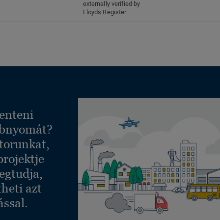
externally verified by
Lloyds Register
enteni
ábnyomát?
torunkat,
projektje
egtudja,
heti azt
ással.