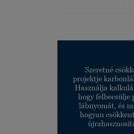
Szeretné csökk
projektje karbonl
Használja kalkulá
hogy felbecsülje 
lábnyomát, és m
hogyan csökkent
újrahasznosít