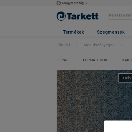
Magyarország
Fuse Landscape
-
Termékek
Szegmensek
Főoldal
Modulszőnyegek
F
LEÍRÁS
FORMÁTUMOK
KARB
Hely