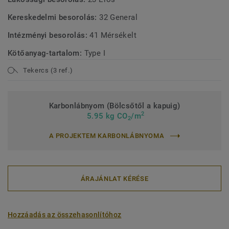
Kereskedelmi besorolás:
32 General
Intézményi besorolás:
41 Mérsékelt
Kötőanyag-tartalom:
Type I
Tekercs (3 ref.)
Karbonlábnyom (Bölcsőtől a kapuig)
2
5.95 kg CO
/m
2
A PROJEKTEM KARBONLÁBNYOMA
ÁRAJÁNLAT KÉRÉSE
Hozzáadás az összehasonlítóhoz