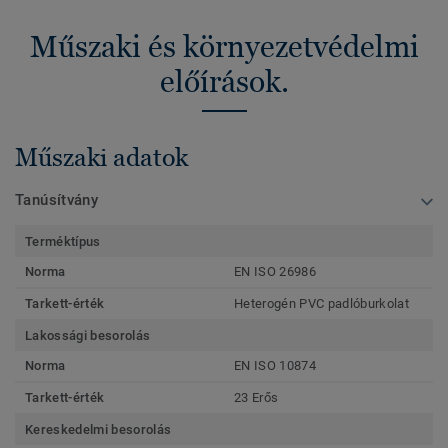
Műszaki és környezetvédelmi
előírások.
Műszaki adatok
Tanúsítvány
Terméktípus
Norma
EN ISO 26986
Tarkett-érték
Heterogén PVC padlóburkolat
Lakossági besorolás
Norma
EN ISO 10874
Tarkett-érték
23 Erős
Kereskedelmi besorolás