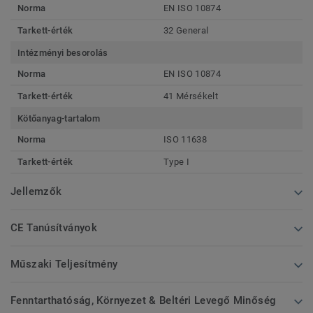
Norma
EN ISO 10874
Tarkett-érték
32 General
Intézményi besorolás
Norma
EN ISO 10874
Tarkett-érték
41 Mérsékelt
Kötőanyag-tartalom
Norma
ISO 11638
Tarkett-érték
Type I
Jellemzők
CE Tanúsítványok
Műszaki Teljesítmény
Fenntarthatóság, Környezet & Beltéri Levegő Minőség