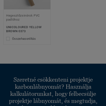
Hegesztőzsinórok PVC
padlóhoz
UNICOLOURED YELLOW
BROWN 0373
Összehasonlítás
Szeretné csökkenteni projektje
karbonlábnyomát? Használja
kalkulátorunkat, hogy felbecsülje
projektje lábnyomát, és megtudja,