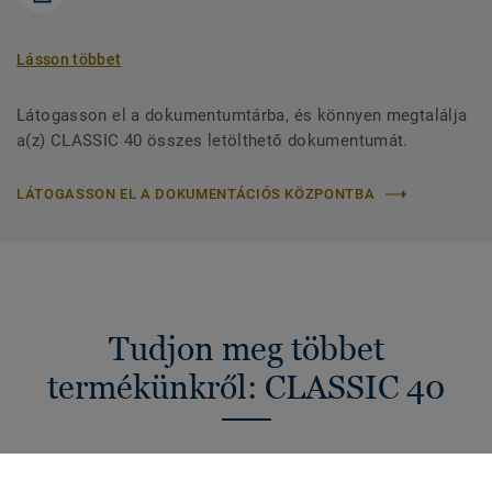
Lásson többet
Látogasson el a dokumentumtárba, és könnyen megtalálja
a(z) CLASSIC 40 összes letölthető dokumentumát.
LÁTOGASSON EL A DOKUMENTÁCIÓS KÖZPONTBA
Tudjon meg többet
termékünkről: CLASSIC 40
A Classic 40 tekercses vinyl kollekció egy tartós,
kalanderezett habbal ellátott vinyl padlóburkolat. Ez a