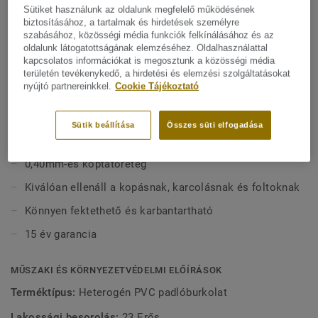
félobjekt kollekció ideális nagy forgalomhoz, például
Sütiket használunk az oldalunk megfelelő működésének
bejáratokhoz és nappalikhoz. Extreme Protection
biztosításához, a tartalmak és hirdetések személyre
Mutasson többet
szabásához, közösségi média funkciók felkínálásához és az
felületkezelésünkkel padlója rendkívül ellenálló, könnyen
oldalunk látogatottságának elemzéséhez. Oldalhasználattal
tisztán tartható és szép. A kollekció nagyszerű értéket
kapcsolatos információkat is megosztunk a közösségi média
kínál, miközben otthonos és meghitt hangulatot kölcsönöz
FŐBB JELLEMZŐK
területén tevékenykedő, a hirdetési és elemzési szolgáltatásokat
a tereknek, valamint biztosítja a kényelmet és a
nyújtó partnereinkkel.
Cookie Tájékoztató
Németországban készül
tartósságot. A Classic 40 2, 3 és 4 méteres formátumban
Tartós, kalanderezett hátoldalú vinyl burkolat
kapható, lehetővé téve a zökkenőmentes fektetést.
Sütik beállítása
Összes süti elfogadása
Félobjekt, tekercses burkolat
0,40mm-es koptatóréteg
Kiválóan ellenáll a kopásnak, karcolásnak és foltoknak
Könnyen fektethető és karbantartható
15 év garancia
MŰSZAKI ÉS KÖRNYEZETVÉDELMI ELŐÍRÁSOK
Terméktípus:
Heterogén PVC padlóburkolat
Lakossági besorolás:
23 Erős