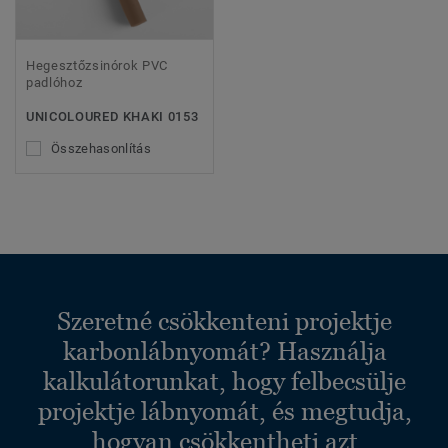
Hegesztőzsinórok PVC
padlóhoz
UNICOLOURED KHAKI 0153
Összehasonlítás
Szeretné csökkenteni projektje
karbonlábnyomát? Használja
kalkulátorunkat, hogy felbecsülje
projektje lábnyomát, és megtudja,
hogyan csökkentheti azt