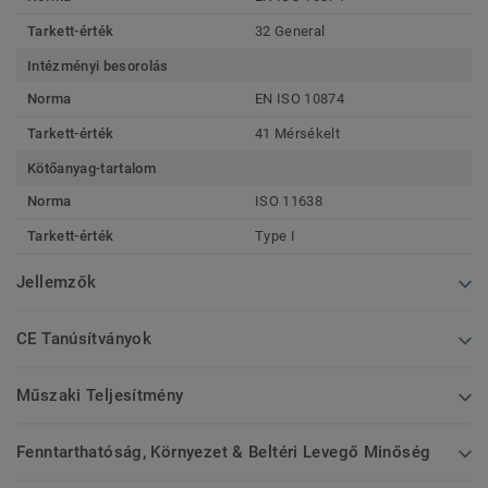
Tarkett-érték
32 General
Intézményi besorolás
Norma
EN ISO 10874
Tarkett-érték
41 Mérsékelt
Kötőanyag-tartalom
Norma
ISO 11638
Tarkett-érték
Type I
Jellemzők
CE Tanúsítványok
Műszaki Teljesítmény
Fenntarthatóság, Környezet & Beltéri Levegő Minőség