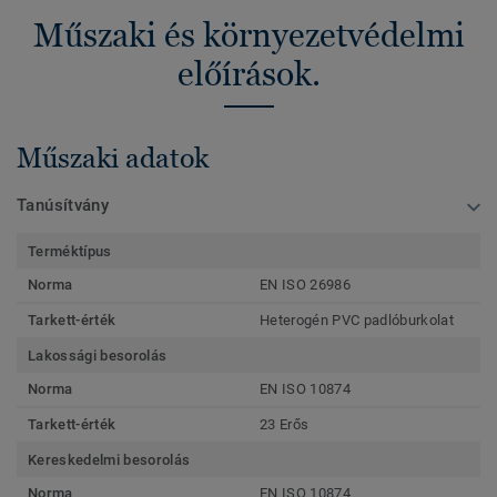
Műszaki és környezetvédelmi
előírások.
Műszaki adatok
Tanúsítvány
Terméktípus
Norma
EN ISO 26986
Tarkett-érték
Heterogén PVC padlóburkolat
Lakossági besorolás
Norma
EN ISO 10874
Tarkett-érték
23 Erős
Kereskedelmi besorolás
Norma
EN ISO 10874