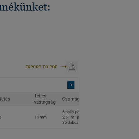
ermékünket:
EXPORT TO PDF
Teljes
tetés
Csomagolás
vastagság
6 palló per doboz
k
14 mm
2,51 m² per doboz
35 doboz per paletta