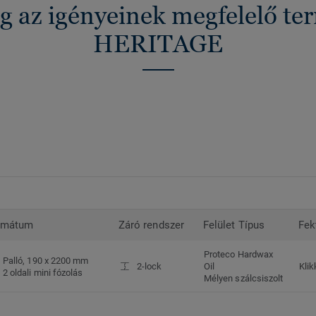
g az igényeinek megfelelő t
HERITAGE
rmátum
Záró rendszer
Felület Típus
Fek
Proteco Hardwax
Palló, 190 x 2200 mm
2-lock
Oil
Klik
2 oldali mini fózolás
Mélyen szálcsiszolt