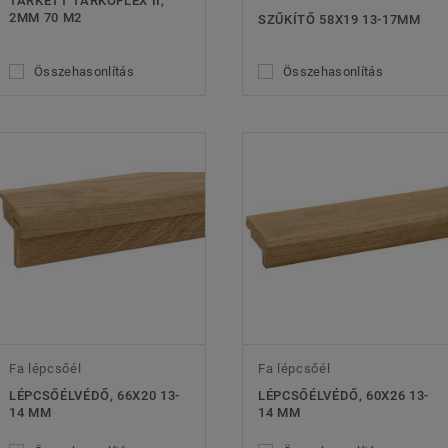
TARKETT TARKOFLEX II,
2MM 70 M2
SZŰKÍTŐ 58X19 13-17MM
Összehasonlítás
Összehasonlítás
Fa lépcsőél
Fa lépcsőél
LÉPCSŐÉLVÉDŐ, 66X20 13-
LÉPCSŐÉLVÉDŐ, 60X26 13-
14 MM
14 MM