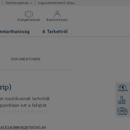
kapcsolatfelvételi űrlap
Telefonszámok
Szolgáltatások
Bejelentkezés
nntarthatóság
A Tarkettről
DOKUMENTUMOK
rip)
€
Árajánl
n rusztikusnak tartották
Hozzáad
jainkban ezt a fafajtát
Keresse
él nagyobb repedésekkel,
ik! A Heritage
 és színezéssel
KI ÉS KÖRNYEZETVÉDELMI