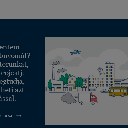
enteni
ábnyomát?
torunkat,
projektje
egtudja,
heti azt
ással.
MÍTÁSA