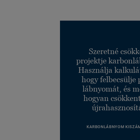
Szeretné csökk
projektje karbonl
Használja kalkulá
hogy felbecsülje 
lábnyomát, és m
hogyan csökkent
újrahasznosít
KARBONLÁBNYOM KISZÁ