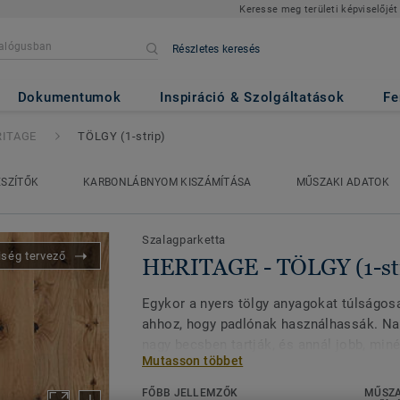
Keresse meg területi képviselőjét
Részletes keresés
GY (1-strip)
Dokumentumok
Inspiráció & Szolgáltatások
Fe
RITAGE
TÖLGY (1-strip)
ÉSZÍTŐK
KARBONLÁBNYOM KISZÁMÍTÁSA
MŰSZAKI ADATOK
Szalagparketta
iség tervező
HERITAGE - TÖLGY (1-st
Egykor a nyers tölgy anyagokat túlságosa
ahhoz, hogy padlónak használhassák. Nap
nagy becsben tartják, és annál jobb, min
Mutasson többet
csomókkal és színeltérésekkel rendelkez
kollekciónknál a fa erezetét polírozással
FŐBB JELLEMZŐK
MŰSZA