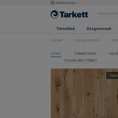
Magyarország
HERITAGE
- TÖL
Termékek
Szegmensek
Főoldal
Szalagparketta
HE
LEÍRÁS
FORMÁTUMOK
KIEG
TUDJON MEG TÖBBET
Hely