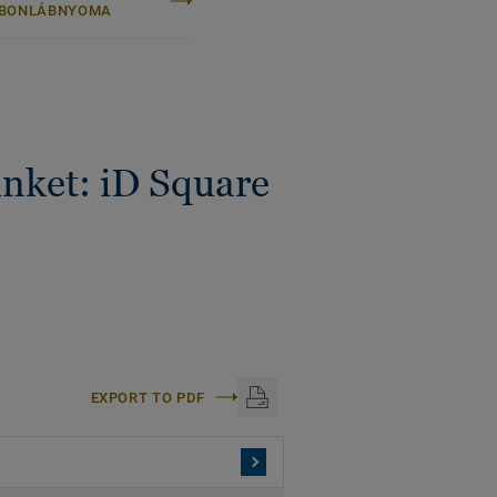
BONLÁBNYOMA
ünket: iD Square
EXPORT TO PDF