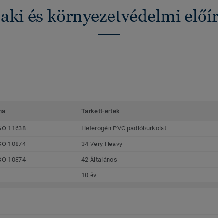
ki és környezetvédelmi előí
ma
Tarkett-érték
SO 11638
Heterogén PVC padlóburkolat
SO 10874
34 Very Heavy
SO 10874
42 Általános
10 év