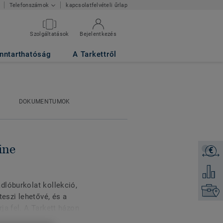
kapcsolatfelvételi űrlap
Telefonszámok
Szolgáltatások
Bejelentkezés
nntarthatóság
A Tarkettről
DOKUMENTUMOK
ine
€
Árajánl
Hozzáad
dlóburkolat kollekció,
Keresse
teszi lehetővé, és a
ja fel. A Tarkett házon
37 dizájn és négy