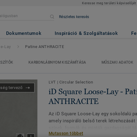
Keresse meg területi képviselőjét
Részletes keresés
Lay
- Patine ANTHRACITE
Dokumentumok
Inspiráció & Szolgáltatások
Fe
se-Lay
Patine ANTHRACITE
ÉSZÍTŐK
KARBONLÁBNYOM KISZÁMÍTÁSA
MŰSZAKI ADATOK
LVT
|
Circular Selection
iség tervező
iD Square Loose-Lay - Pat
ANTHRACITE
Az iD Square Loose-Lay egy sokoldalú pa
amely inspiráló belső terek létrehozását 
színek, formák és minták gazdagságát tár
Mutasson többet
belüli tervezőstúdiója által megalkotott 