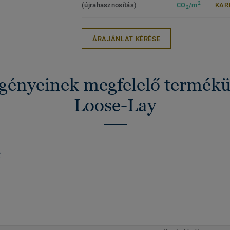
2
(újrahasznosítás)
CO
/m
KAR
2
ÁRAJÁNLAT KÉRÉSE
igényeinek megfelelő termék
Loose-Lay