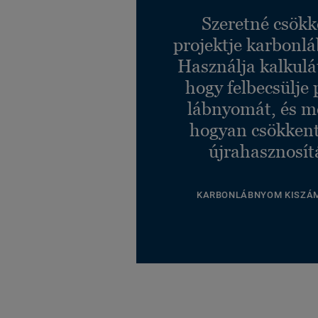
Szeretné csökk
projektje karbonl
Használja kalkulá
hogy felbecsülje 
lábnyomát, és m
hogyan csökkent
újrahasznosít
KARBONLÁBNYOM KISZÁ