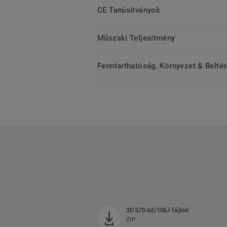
CE Tanúsítványok
Műszaki Teljesítmény
Fenntarthatóság, Környezet & Belté
3DS/DAE/OBJ fájlok
ZIP