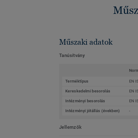
Műsza
Műszaki adatok
Tanúsítvány
Nor
Terméktípus
EN I
Kereskedelmi besorolás
EN I
Intézményi besorolás
EN I
Intézményi jótállás (években)
-
Jellemzők