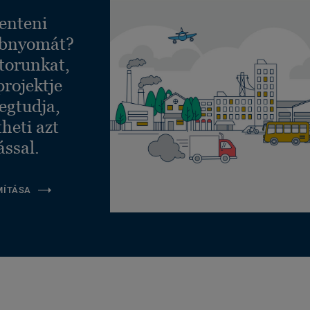
enteni
ábnyomát?
torunkat,
projektje
egtudja,
heti azt
ással.
MÍTÁSA