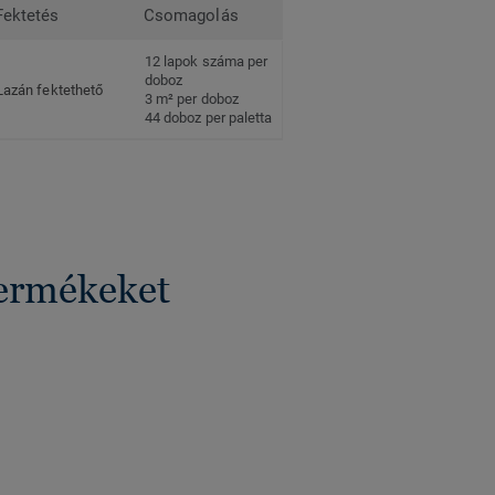
Fektetés
Csomagolás
12 lapok száma per
doboz
Lazán fektethető
3 m² per doboz
44 doboz per paletta
termékeket