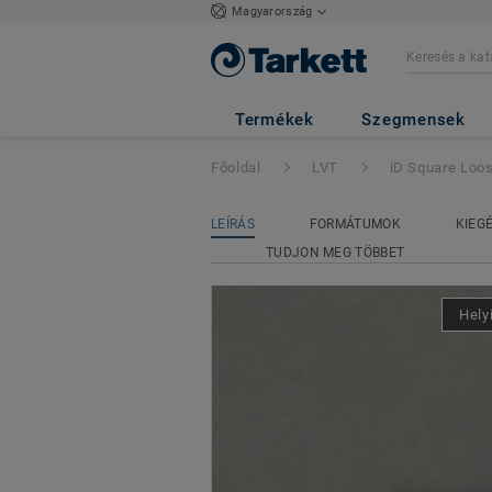
Magyarország
iD Square Loose-
Termékek
Szegmensek
Főoldal
LVT
iD Square Loo
LEÍRÁS
FORMÁTUMOK
KIEG
TUDJON MEG TÖBBET
Hely