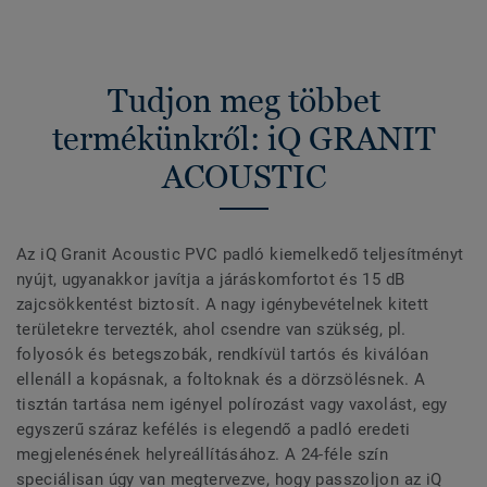
Tudjon meg többet
termékünkről: iQ GRANIT
ACOUSTIC
Az iQ Granit Acoustic PVC padló kiemelkedő teljesítményt
nyújt, ugyanakkor javítja a járáskomfortot és 15 dB
zajcsökkentést biztosít. A nagy igénybevételnek kitett
területekre tervezték, ahol csendre van szükség, pl.
folyosók és betegszobák, rendkívül tartós és kiválóan
ellenáll a kopásnak, a foltoknak és a dörzsölésnek. A
tisztán tartása nem igényel polírozást vagy vaxolást, egy
egyszerű száraz kefélés is elegendő a padló eredeti
megjelenésének helyreállításához. A 24-féle szín
speciálisan úgy van megtervezve, hogy passzoljon az iQ