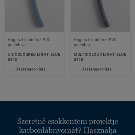
Hegesztőzsinórok PVC
Hegesztőzsinórok PVC
padlóhoz
padlóhoz
UNICOLOURED LIGHT BLUE
MULTICOLOUR LIGHT BLUE
0803
0425
Összehasonlítás
Összehasonlítás
Szeretné csökkenteni projektje
karbonlábnyomát? Használja