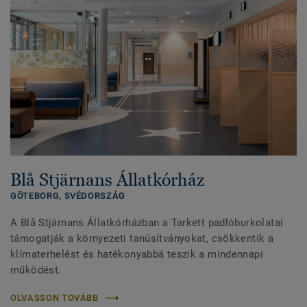
Blå Stjärnans Állatkórház
GÖTEBORG,
SVÉDORSZÁG
A Blå Stjärnans Állatkórházban a Tarkett padlóburkolatai
támogatják a környezeti tanúsítványokat, csökkentik a
klímaterhelést és hatékonyabbá teszik a mindennapi
működést.
OLVASSON TOVÁBB