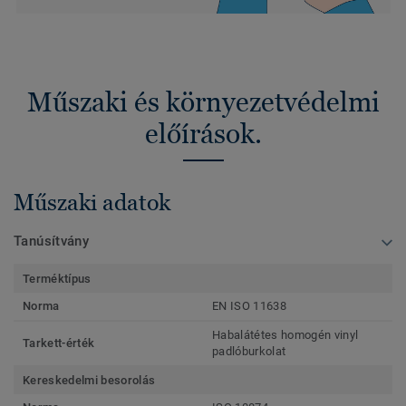
Műszaki és környezetvédelmi
előírások.
Műszaki adatok
Tanúsítvány
Terméktípus
Norma
EN ISO 11638
Habalátétes homogén vinyl
Tarkett-érték
padlóburkolat
Kereskedelmi besorolás