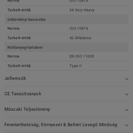
Norma
ISO 10874
Tarkett-érték
34 Very Heavy
Intézményi besorolás
Norma
ISO 10874
Tarkett-érték
42 Általános
Kötőanyag-tartalom
Norma
EN ISO 11638
Tarkett-érték
Type II
Jellemzők
CE Tanúsítványok
Műszaki Teljesítmény
Fenntarthatóság, Környezet & Beltéri Levegő Minőség