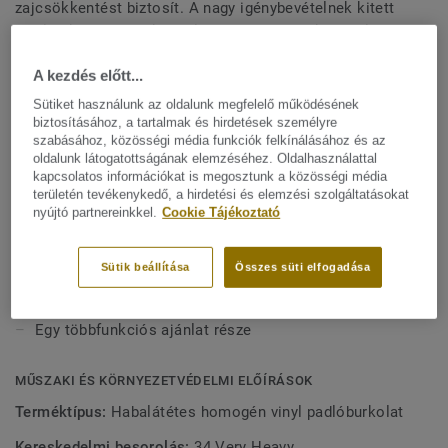
zajcsökkentést biztosít. A nagy igénybevételnek kitett
területekre tervezték, ahol csendre van szükség, pl.
Mutasson többet
folyosók és betegszobák, rendkívül tartós és kiválóan
A kezdés előtt...
ellenáll a kopásnak, a foltoknak és a dörzsölésnek. A
tisztán tartása nem igényel polírozást vagy vaxolást, egy
FŐBB JELLEMZŐK
Sütiket használunk az oldalunk megfelelő működésének
egyszerű száraz kefélés is elegendő a padló eredeti
biztosításához, a tartalmak és hirdetések személyre
Svédországban készül
szabásához, közösségi média funkciók felkínálásához és az
megjelenésének helyreállításához. A 24-féle szín
oldalunk látogatottságának elemzéséhez. Oldalhasználattal
15 dB zajcsökkentés
speciálisan úgy van megtervezve, hogy passzoljon az iQ
kapcsolatos információkat is megosztunk a közösségi média
Granit többfunkciós termékcsalád többi termékéhez és
területén tevékenykedő, a hirdetési és elemzési szolgáltatásokat
Jó járáskomfort
nyújtó partnereinkkel.
Cookie Tájékoztató
kiegészítőjéhez.
Könnyen tisztítható és karbantartható
Egyedi, száraz keféléses felület helyreállítás
Sütik beállítása
Összes süti elfogadása
Ideális a nagy igénybevételnek kitett területekre
Egy többfunkciós ajánlat része
MŰSZAKI ÉS KÖRNYEZETVÉDELMI ELŐÍRÁSOK
Terméktípus:
Habalátétes homogén vinyl padlóburkolat
Kereskedelmi besorolás:
34 Very Heavy