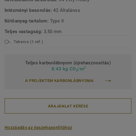
Intézményi besorolás:
42 Általános
Kötőanyag-tartalom:
Type II
Teljes vastagság:
3,50 mm
Tekercs (1 ref.)
Teljes karbonlábnyom (újrahasznosítás)
2
8.43 kg CO
/m
2
A PROJEKTEM KARBONLÁBNYOMA
ÁRAJÁNLAT KÉRÉSE
Hozzáadás az összehasonlítóhoz