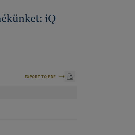
mékünket: iQ
EXPORT TO PDF