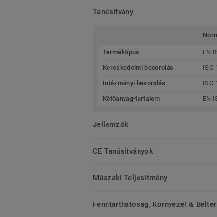
Tanúsítvány
Nor
Terméktípus
EN I
Kereskedelmi besorolás
ISO 
Intézményi besorolás
ISO 
Kötőanyag-tartalom
EN I
Jellemzők
CE Tanúsítványok
Műszaki Teljesítmény
Fenntarthatóság, Környezet & Belté