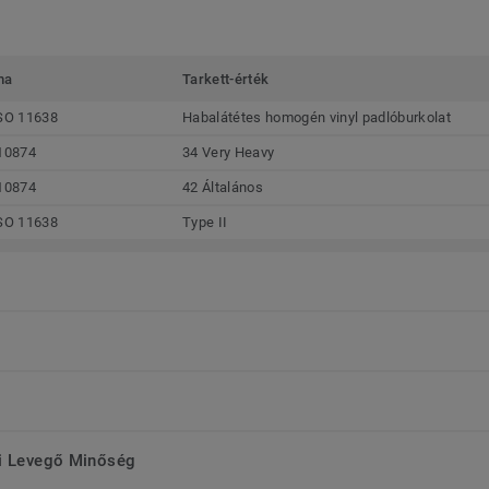
ma
Tarkett-érték
SO 11638
Habalátétes homogén vinyl padlóburkolat
10874
34 Very Heavy
10874
42 Általános
SO 11638
Type II
ri Levegő Minőség