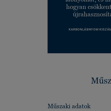
hogyan csökkent
újrahasznosít
KARBONLÁBNYOM KISZÁ
Műsza
Műszaki adatok