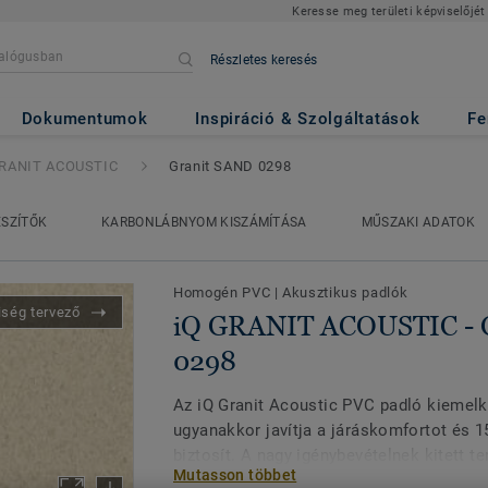
Keresse meg területi képviselőjét
Részletes keresés
USTIC
- Granit SAND 0298
Dokumentumok
Inspiráció & Szolgáltatások
Fe
GRANIT ACOUSTIC
Granit SAND 0298
ÉSZÍTŐK
KARBONLÁBNYOM KISZÁMÍTÁSA
MŰSZAKI ADATOK
Homogén PVC
|
Akusztikus padlók
iség tervező
iQ GRANIT ACOUSTIC - 
0298
Az iQ Granit Acoustic PVC padló kiemelke
ugyanakkor javítja a járáskomfortot és 
biztosít. A nagy igénybevételnek kitett te
Mutasson többet
csendre van szükség, pl. folyosók és bet