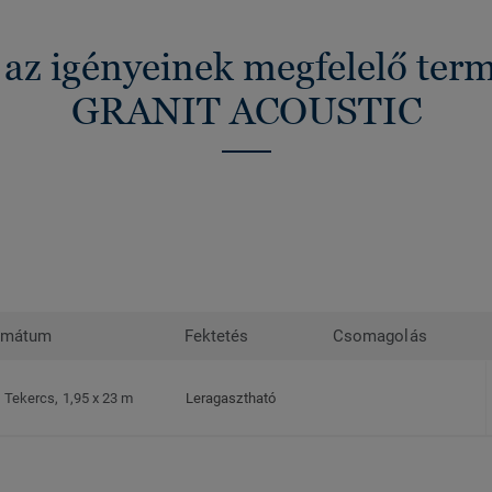
 az igényeinek megfelelő ter
GRANIT ACOUSTIC
rmátum
Fektetés
Csomagolás
Tekercs, 1,95 x 23 m
Leragasztható