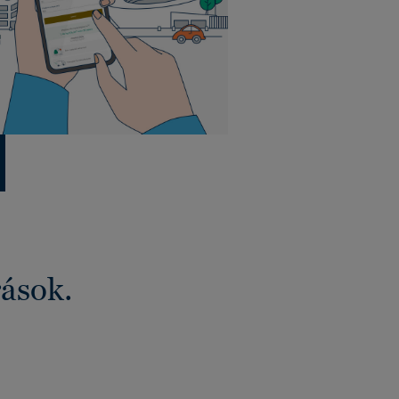
rások.