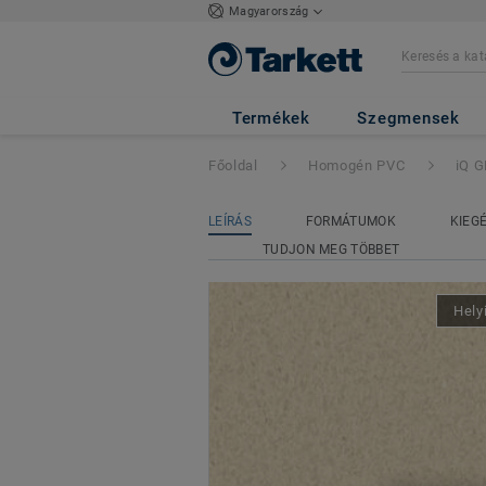
Magyarország
iQ GRANIT ACO
Termékek
Szegmensek
Főoldal
Homogén PVC
iQ 
LEÍRÁS
FORMÁTUMOK
KIEG
TUDJON MEG TÖBBET
Hely