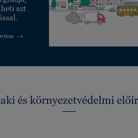
heti azt
ással.
MÍTÁSA
ki és környezetvédelmi előí