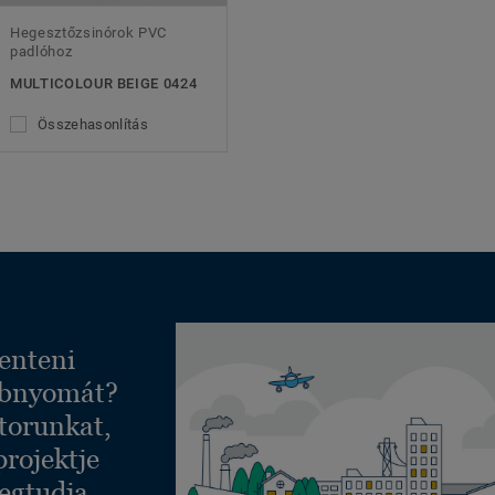
Hegesztőzsinórok PVC
padlóhoz
MULTICOLOUR BEIGE 0424
Összehasonlítás
enteni
ábnyomát?
torunkat,
projektje
egtudja,