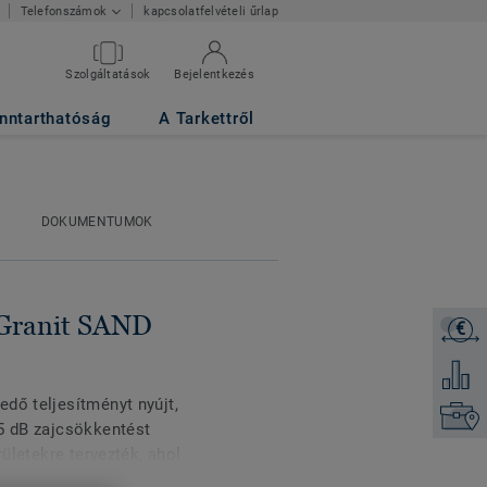
kapcsolatfelvételi űrlap
Telefonszámok
Szolgáltatások
Bejelentkezés
nntarthatóság
A Tarkettről
DOKUMENTUMOK
Granit SAND
€
Árajánl
Hozzáad
dő teljesítményt nyújt,
Keresse
15 dB zajcsökkentést
rületekre tervezték, ahol
egszobák, rendkívül