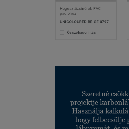
Hegesztőzsinórok PVC
padlóhoz
UNICOLOURED BEIGE 0797
Összehasonlítás
Szeretné csökk
projektje karbonl
Használja kalkulá
hogy felbecsülje 
lábnyomát, és m