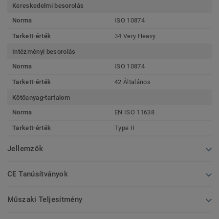
Kereskedelmi besorolás
Norma
ISO 10874
Tarkett-érték
34 Very Heavy
Intézményi besorolás
Norma
ISO 10874
Tarkett-érték
42 Általános
Kötőanyag-tartalom
Norma
EN ISO 11638
Tarkett-érték
Type II
Jellemzők
CE Tanúsítványok
Műszaki Teljesítmény