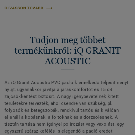
OLVASSON TOVÁBB
Tudjon meg többet
termékünkről: iQ GRANIT
ACOUSTIC
Az iQ Granit Acoustic PVC padló kiemelkedő teljesítményt
nyújt, ugyanakkor javítja a járáskomfortot és 15 dB
zajcsökkentést biztosít. A nagy igénybevételnek kitett
területekre tervezték, ahol csendre van szükség, pl.
folyosók és betegszobák, rendkívül tartós és kiválóan
ellenáll a kopásnak, a foltoknak és a dörzsölésnek. A
tisztán tartása nem igényel polírozást vagy vaxolást, egy
egyszerű száraz kefélés is elegendő a padló eredeti