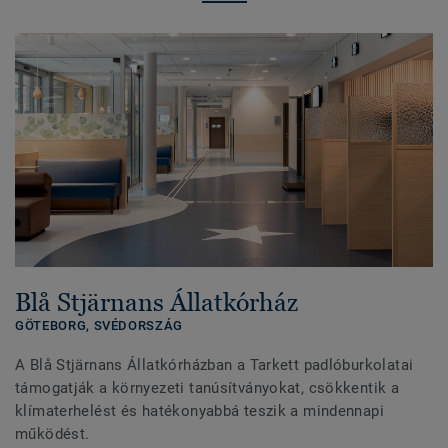
Blå Stjärnans Állatkórház
GÖTEBORG,
SVÉDORSZÁG
A Blå Stjärnans Állatkórházban a Tarkett padlóburkolatai
támogatják a környezeti tanúsítványokat, csökkentik a
klímaterhelést és hatékonyabbá teszik a mindennapi
működést.