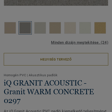
Minden dizájn megtekitése. (24)
HELYISÉG TERVEZŐ
Homogén PVC
|
Akusztikus padlók
iQ GRANIT ACOUSTIC -
Granit WARM CONCRETE
0297
Az iQ Granit Acoustic PVC padló kiemelkedő teljesítményt