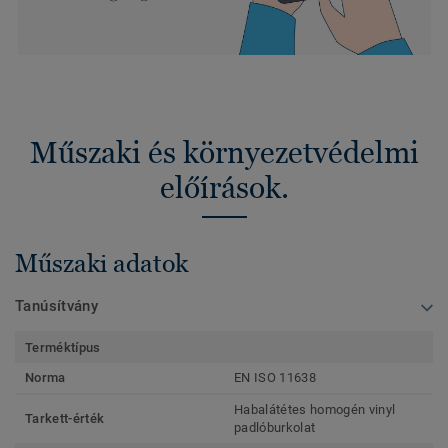
Műszaki és környezetvédelmi
előírások.
Műszaki adatok
Tanúsítvány
Terméktípus
Norma
EN ISO 11638
Habalátétes homogén vinyl
Tarkett-érték
padlóburkolat