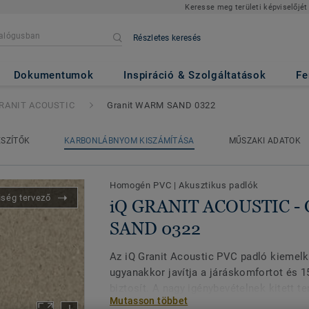
Keresse meg területi képviselőjét
Részletes keresés
USTIC
- Granit WARM SAND 03
Dokumentumok
Inspiráció & Szolgáltatások
Fe
GRANIT ACOUSTIC
Granit WARM SAND 0322
ÉSZÍTŐK
KARBONLÁBNYOM KISZÁMÍTÁSA
MŰSZAKI ADATOK
Homogén PVC
|
Akusztikus padlók
iség tervező
iQ GRANIT ACOUSTIC -
SAND 0322
Az iQ Granit Acoustic PVC padló kiemelke
ugyanakkor javítja a járáskomfortot és 
biztosít. A nagy igénybevételnek kitett te
Mutasson többet
csendre van szükség, pl. folyosók és bet