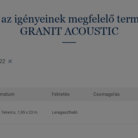
 az igényeinek megfelelő ter
GRANIT ACOUSTIC
22
rmátum
Fektetés
Csomagolás
Tekercs, 1,95 x 23 m
Leragasztható