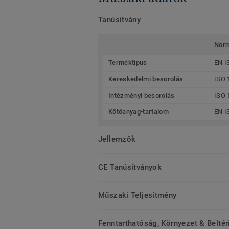
Tanúsítvány
Nor
Terméktípus
EN I
Kereskedelmi besorolás
ISO 
Intézményi besorolás
ISO 
Kötőanyag-tartalom
EN I
Jellemzők
CE Tanúsítványok
Műszaki Teljesítmény
Fenntarthatóság, Környezet & Belté