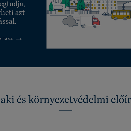
egtudja,
heti azt
ással.
MÍTÁSA
ki és környezetvédelmi előí