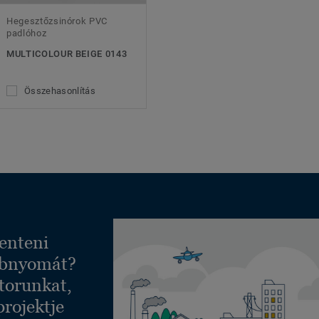
Hegesztőzsinórok PVC
padlóhoz
MULTICOLOUR BEIGE 0143
Összehasonlítás
enteni
ábnyomát?
torunkat,
projektje