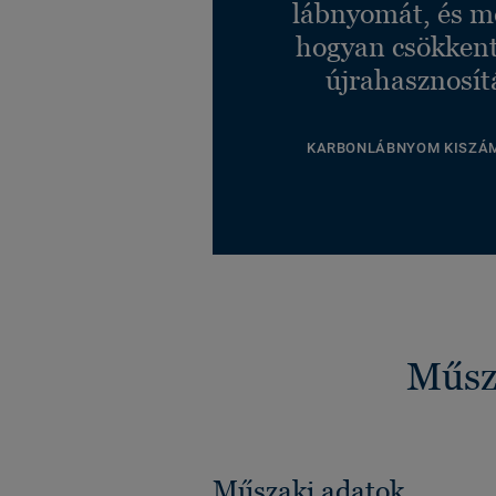
lábnyomát, és m
hogyan csökkent
újrahasznosít
KARBONLÁBNYOM KISZÁ
Műsza
Műszaki adatok