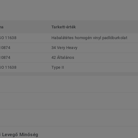
ma
Tarkett-érték
SO 11638
Habalátétes homogén vinyl padlóburkolat
10874
34 Very Heavy
10874
42 Általános
SO 11638
Type II
ri Levegő Minőség