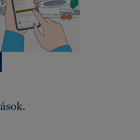
rások.