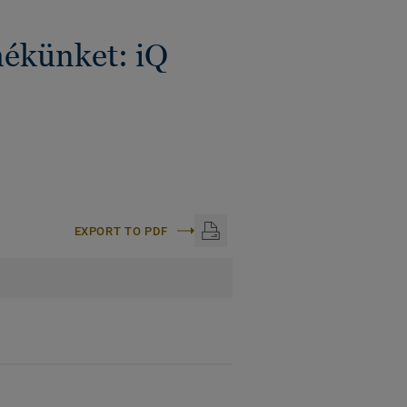
mékünket: iQ
EXPORT TO PDF