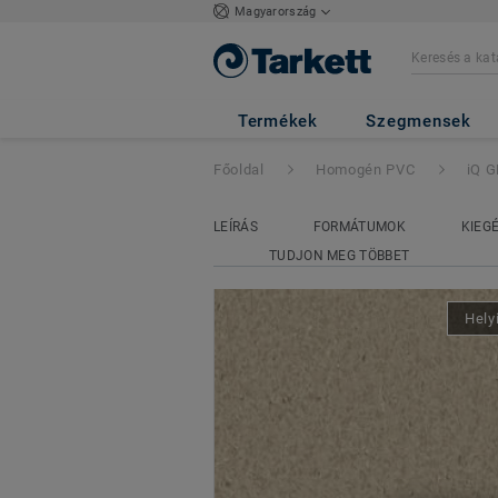
Magyarország
iQ GRANIT ACO
Termékek
Szegmensek
Főoldal
Homogén PVC
iQ 
LEÍRÁS
FORMÁTUMOK
KIEG
TUDJON MEG TÖBBET
Hely