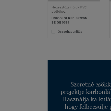
Hegesztőzsinórok PVC
padlóhoz
UNICOLOURED BROWN
BEIGE 0391
Összehasonlítás
Szeretné csökk
projektje karbonl
Használja kalkulá
hogy felbecsülje 