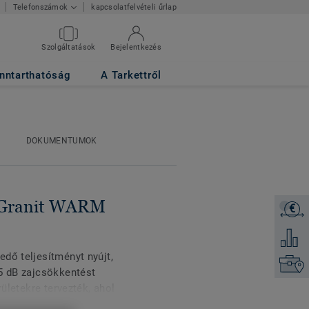
kapcsolatfelvételi űrlap
Telefonszámok
Szolgáltatások
Bejelentkezés
22
nntarthatóság
A Tarkettről
DOKUMENTUMOK
 Granit WARM
€
Árajánl
Hozzáad
dő teljesítményt nyújt,
Keresse
15 dB zajcsökkentést
rületekre tervezték, ahol
egszobák, rendkívül