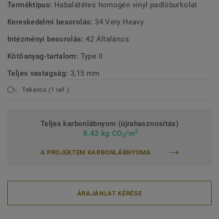
Terméktípus:
Habalátétes homogén vinyl padlóburkolat
Kereskedelmi besorolás:
34 Very Heavy
Intézményi besorolás:
42 Általános
Kötőanyag-tartalom:
Type II
Teljes vastagság:
3,15 mm
Tekercs (1 ref.)
Teljes karbonlábnyom (újrahasznosítás)
2
8.43 kg CO
/m
2
A PROJEKTEM KARBONLÁBNYOMA
ÁRAJÁNLAT KÉRÉSE