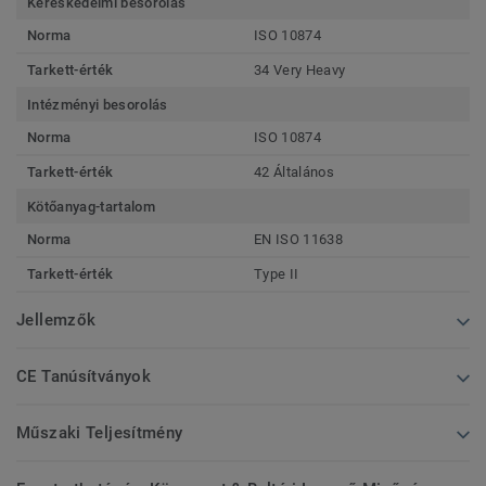
Kereskedelmi besorolás
Norma
ISO 10874
Tarkett-érték
34 Very Heavy
Intézményi besorolás
Norma
ISO 10874
Tarkett-érték
42 Általános
Kötőanyag-tartalom
Norma
EN ISO 11638
Tarkett-érték
Type II
Jellemzők
CE Tanúsítványok
Műszaki Teljesítmény