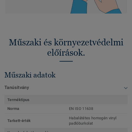
Műszaki és környezetvédelmi
előírások.
Műszaki adatok
Tanúsítvány
Terméktípus
Norma
EN ISO 11638
Habalátétes homogén vinyl
Tarkett-érték
padlóburkolat