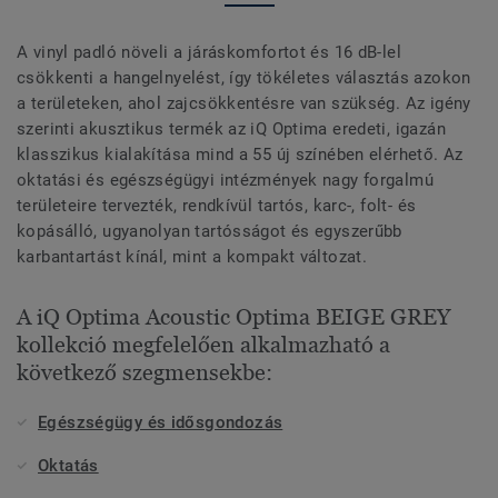
A vinyl padló növeli a járáskomfortot és 16 dB-lel
csökkenti a hangelnyelést, így tökéletes választás azokon
a területeken, ahol zajcsökkentésre van szükség. Az igény
szerinti akusztikus termék az iQ Optima eredeti, igazán
klasszikus kialakítása mind a 55 új színében elérhető. Az
oktatási és egészségügyi intézmények nagy forgalmú
területeire tervezték, rendkívül tartós, karc-, folt- és
kopásálló, ugyanolyan tartósságot és egyszerűbb
karbantartást kínál, mint a kompakt változat.
A iQ Optima Acoustic Optima BEIGE GREY
kollekció megfelelően alkalmazható a
következő szegmensekbe:
Egészségügy és idősgondozás
Oktatás