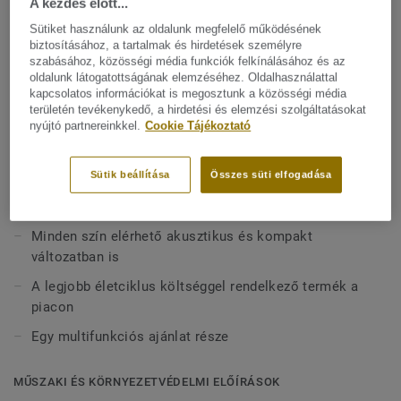
A kezdés előtt...
a területeken, ahol zajcsökkentésre van szükség. Az igény
szerinti akusztikus termék az iQ Optima eredeti, igazán
Sütiket használunk az oldalunk megfelelő működésének
Mutasson többet
biztosításához, a tartalmak és hirdetések személyre
klasszikus kialakítása mind a 55 új színében elérhető. Az
szabásához, közösségi média funkciók felkínálásához és az
oktatási és egészségügyi intézmények nagy forgalmú
oldalunk látogatottságának elemzéséhez. Oldalhasználattal
területeire tervezték, rendkívül tartós, karc-, folt- és
FŐBB JELLEMZŐK
kapcsolatos információkat is megosztunk a közösségi média
kopásálló, ugyanolyan tartósságot és egyszerűbb
területén tevékenykedő, a hirdetési és elemzési szolgáltatásokat
Svédországban készül
nyújtó partnereinkkel.
Cookie Tájékoztató
karbantartást kínál, mint a kompakt változat.
16 dB zajcsökkentés
Jó járáskomfort
Sütik beállítása
Összes süti elfogadása
Teljesen újrahasznosítható
Minden szín elérhető akusztikus és kompakt
változatban is
A legjobb életciklus költséggel rendelkező termék a
piacon
Egy multifunkciós ajánlat része
MŰSZAKI ÉS KÖRNYEZETVÉDELMI ELŐÍRÁSOK