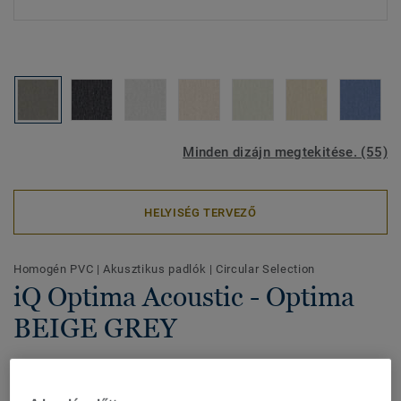
Minden dizájn megtekitése. (55)
HELYISÉG TERVEZŐ
Homogén PVC
|
Akusztikus padlók
|
Circular Selection
iQ Optima Acoustic - Optima
BEIGE GREY
A vinyl padló növeli a járáskomfortot és 16 dB-lel
csökkenti a hangelnyelést, így tökéletes választás azokon