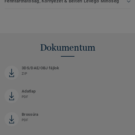
Fenntarthatóság, Környezet & Beltéri Levegő Minőség
Dokumentum
3DS/DAE/OBJ fájlok
ZIP
Adatlap
PDF
Brossúra
PDF