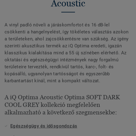
Acoustic
A vinyl padló növeli a járáskomfortot és 16 dB-lel
csökkenti a hangelnyelést, így tökéletes választás azokon
a területeken, ahol zajcsökkentésre van szükség. Az igény
szerinti akusztikus termék az iQ Optima eredeti, igazán
klasszikus kialakítása mind a 55 új színében elérhető. Az
oktatási és egészségügyi intézmények nagy forgalmú
területeire tervezték, rendkívül tartós, karc-, folt- és
kopásálló, ugyanolyan tartósságot és egyszerűbb
karbantartást kínál, mint a kompakt változat.
A iQ Optima Acoustic Optima SOFT DARK
COOL GREY kollekció megfelelően
alkalmazható a következő szegmensekbe:
Egészségügy és idősgondozás