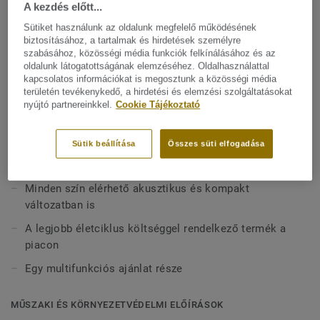
a területeken, ahol zajcsökkentésre van szükség. Az igény
A kezdés előtt...
szerinti akusztikus termék az iQ Optima eredeti, igazán
Sütiket használunk az oldalunk megfelelő működésének
Mutasson többet
klasszikus kialakítása mind a 55 új színében elérhető. Az
biztosításához, a tartalmak és hirdetések személyre
szabásához, közösségi média funkciók felkínálásához és az
oktatási és egészségügyi intézmények nagy forgalmú
oldalunk látogatottságának elemzéséhez. Oldalhasználattal
területeire tervezték, rendkívül tartós, karc-, folt- és
FŐBB JELLEMZŐK
kapcsolatos információkat is megosztunk a közösségi média
kopásálló, ugyanolyan tartósságot és egyszerűbb
területén tevékenykedő, a hirdetési és elemzési szolgáltatásokat
Svédországban készül
karbantartást kínál, mint a kompakt változat.
nyújtó partnereinkkel.
Cookie Tájékoztató
16 dB zajcsökkentés
Jó járáskomfort
Sütik beállítása
Összes süti elfogadása
Teljesen újrahasznosítható
Minden szín elérhető akusztikus és kompakt
változatban is
A legjobb életciklus költséggel rendelkező termék a
piacon
Egy multifunkciós ajánlat része
MŰSZAKI ÉS KÖRNYEZETVÉDELMI ELŐÍRÁSOK