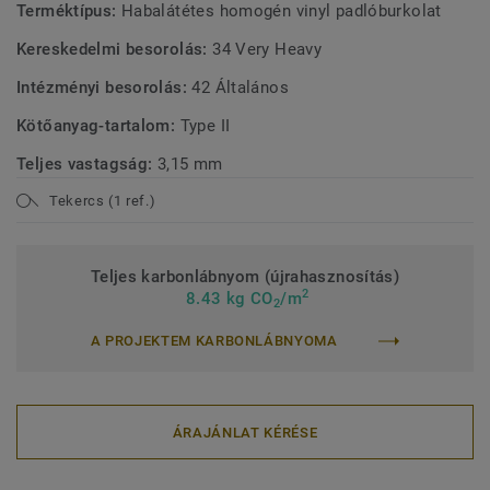
Terméktípus:
Habalátétes homogén vinyl padlóburkolat
Kereskedelmi besorolás:
34 Very Heavy
Intézményi besorolás:
42 Általános
Kötőanyag-tartalom:
Type II
Teljes vastagság:
3,15 mm
Tekercs (1 ref.)
Teljes karbonlábnyom (újrahasznosítás)
2
8.43 kg CO
/m
2
A PROJEKTEM KARBONLÁBNYOMA
ÁRAJÁNLAT KÉRÉSE