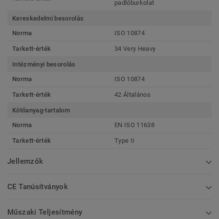
padlóburkolat
Kereskedelmi besorolás
Norma
ISO 10874
Tarkett-érték
34 Very Heavy
Intézményi besorolás
Norma
ISO 10874
Tarkett-érték
42 Általános
Kötőanyag-tartalom
Norma
EN ISO 11638
Tarkett-érték
Type II
Jellemzők
CE Tanúsítványok
Műszaki Teljesítmény