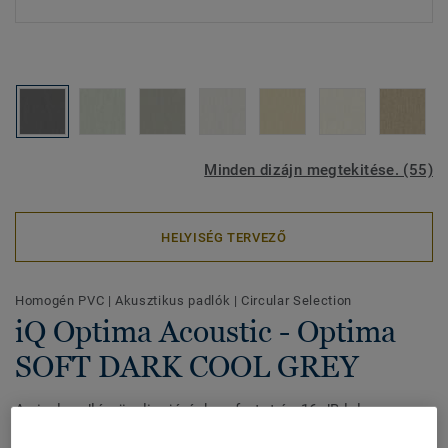
Minden dizájn megtekitése. (55)
HELYISÉG TERVEZŐ
Homogén PVC
|
Akusztikus padlók
|
Circular Selection
iQ Optima Acoustic - Optima
SOFT DARK COOL GREY
A vinyl padló növeli a járáskomfortot és 16 dB-lel
csökkenti a hangelnyelést, így tökéletes választás azokon