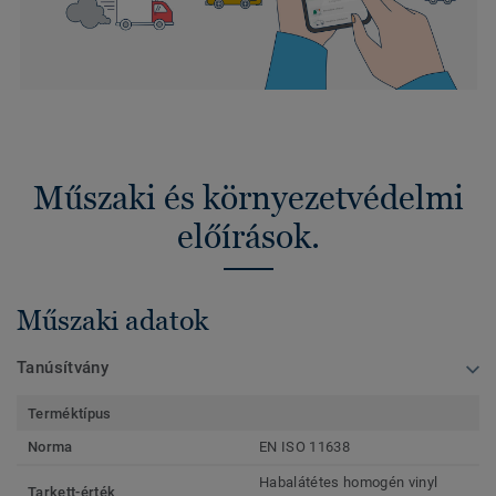
Műszaki és környezetvédelmi
előírások.
Műszaki adatok
Tanúsítvány
Terméktípus
Norma
EN ISO 11638
Habalátétes homogén vinyl
Tarkett-érték