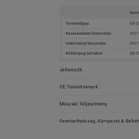
Nor
Terméktípus
EN I
Kereskedelmi besorolás
ISO 
Intézményi besorolás
ISO 
Kötőanyag-tartalom
EN I
Jellemzők
CE Tanúsítványok
Műszaki Teljesítmény
Fenntarthatóság, Környezet & Belté