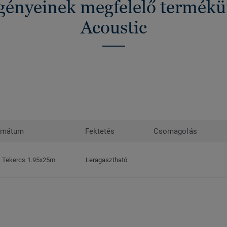
igényeinek megfelelő termék
Acoustic
rmátum
Fektetés
Csomagolás
Tekercs 1.95x25m
Leragasztható