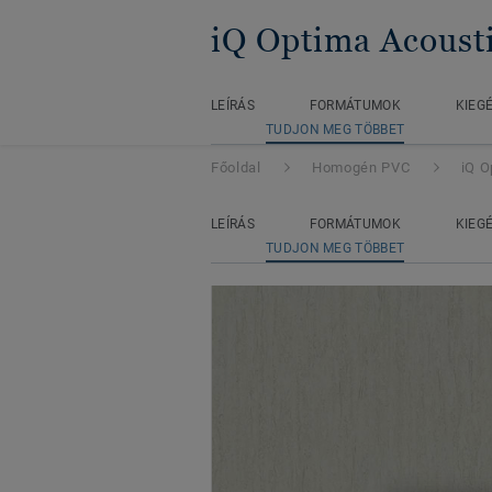
iQ Optima Acoust
LEÍRÁS
FORMÁTUMOK
KIEG
TUDJON MEG TÖBBET
Főoldal
Homogén PVC
iQ O
LEÍRÁS
FORMÁTUMOK
KIEG
TUDJON MEG TÖBBET