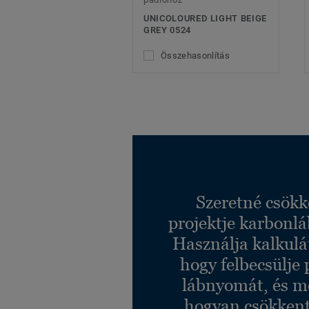
UNICOLOURED LIGHT BEIGE
GREY 0524
Összehasonlítás
Szeretné csökk
projektje karbonl
Használja kalkulá
hogy felbecsülje 
lábnyomát, és m
hogyan csökkent