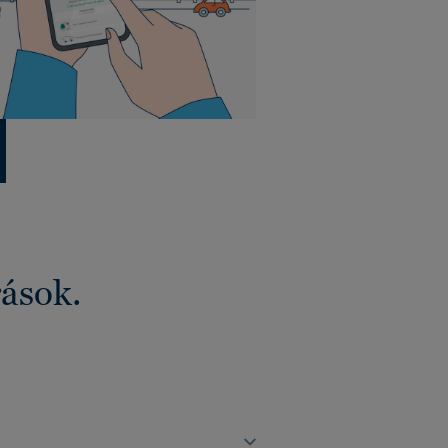
rások.