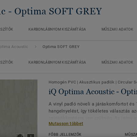
ic
- Optima SOFT GREY
ÉSZÍTŐK
KARBONLÁBNYOM KISZÁMÍTÁSA
MŰSZAKI ADATOK
ptima Acoustic
Optima SOFT GREY
ÉSZÍTŐK
KARBONLÁBNYOM KISZÁMÍTÁSA
MŰSZAKI ADATOK
Homogén PVC
|
Akusztikus padlók
|
Circular S
iQ Optima Acoustic - Op
A vinyl padló növeli a járáskomfortot és 
hangelnyelést, így tökéletes választás az
zajcsökkentésre van szükség. Az igény sz
Mutasson többet
termék az iQ Optima eredeti, igazán klas
55 új színében elérhető. Az oktatási és 
FŐBB JELLEMZŐK
MŰSZA