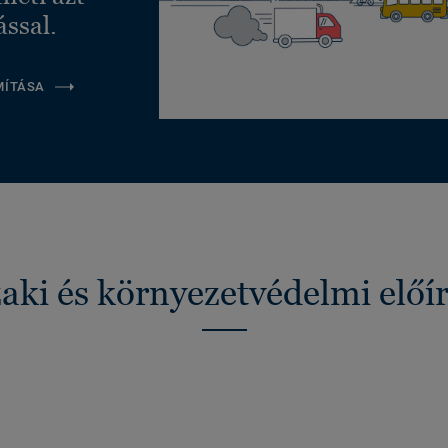
ással.
MÍTÁSA
ki és környezetvédelmi előí