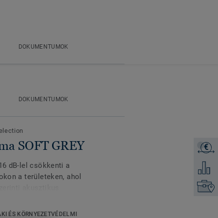
DOKUMENTUMOK
DOKUMENTUMOK
election
tima SOFT GREY
€
Árajánl
16 dB-lel csökkenti a
Hozzáad
okon a területeken, ahol
Keresse
erinti akusztikus
szikus kialakítása mind a
egészségügyi
KI ÉS KÖRNYEZETVÉDELMI