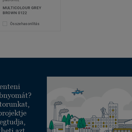
MULTICOLOUR GREY
BROWN 0122
Összehasonlítás
enteni
ábnyomát?
torunkat,
projektje
egtudja,
heti azt