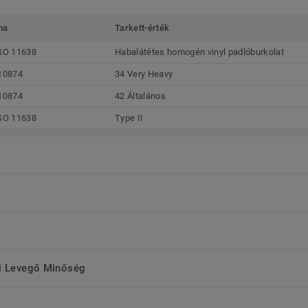
ma
Tarkett-érték
SO 11638
Habalátétes homogén vinyl padlóburkolat
10874
34 Very Heavy
10874
42 Általános
SO 11638
Type II
ri Levegő Minőség