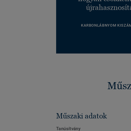
újrahasznosít
KARBONLÁBNYOM KISZÁ
Műsza
Műszaki adatok
Tanúsítvány