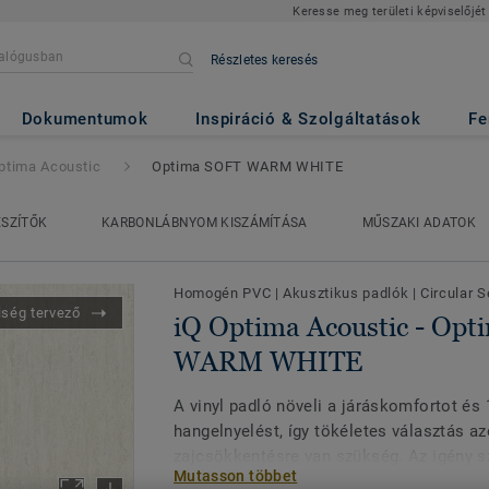
Keresse meg területi képviselőjét
Részletes keresés
ic
- Optima SOFT WARM WHI
Dokumentumok
Inspiráció & Szolgáltatások
Fe
ptima Acoustic
Optima SOFT WARM WHITE
ÉSZÍTŐK
KARBONLÁBNYOM KISZÁMÍTÁSA
MŰSZAKI ADATOK
Homogén PVC
|
Akusztikus padlók
|
Circular S
iség tervező
iQ Optima Acoustic - Op
WARM WHITE
A vinyl padló növeli a járáskomfortot és 
hangelnyelést, így tökéletes választás az
zajcsökkentésre van szükség. Az igény sz
Mutasson többet
termék az iQ Optima eredeti, igazán klas