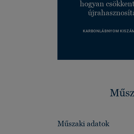
hogyan csökkent
újrahasznosít
KARBONLÁBNYOM KISZÁ
Műsza
Műszaki adatok