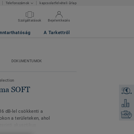
kapcsolatfelvételi űrlap
Telefonszámok
Szolgáltatások
Bejelentkezés
TE
nntarthatóság
A Tarkettről
DOKUMENTUMOK
election
tima SOFT
€
Árajánl
Hozzáad
16 dB-lel csökkenti a
Keresse
okon a területeken, ahol
erinti akusztikus
szikus kialakítása mind a