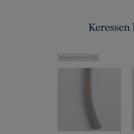
Keressen 
Hegesztőzsinór (2)