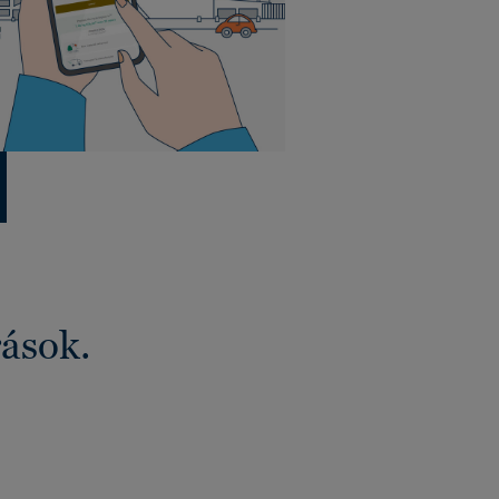
rások.