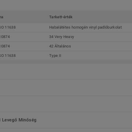
ma
Tarkett-érték
SO 11638
Habalátétes homogén vinyl padlóburkolat
10874
34 Very Heavy
10874
42 Általános
SO 11638
Type II
ri Levegő Minőség