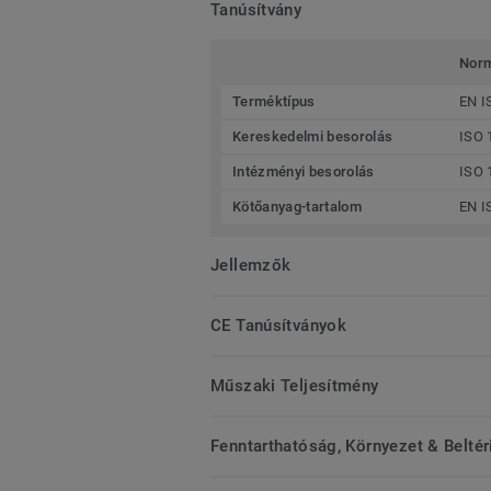
Tanúsítvány
Nor
Terméktípus
EN I
Kereskedelmi besorolás
ISO 
Intézményi besorolás
ISO 
Kötőanyag-tartalom
EN I
Jellemzők
CE Tanúsítványok
Műszaki Teljesítmény
Fenntarthatóság, Környezet & Belté