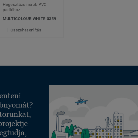
Hegesztőzsinórok PVC
padlóhoz
MULTICOLOUR WHITE 0359
Összehasonlítás
enteni
ábnyomát?
torunkat,
projektje
egtudja,