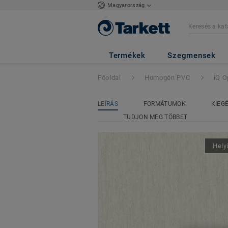
Magyarország
iQ Optima Acoust
Termékek
Szegmensek
Főoldal
Homogén PVC
iQ O
LEÍRÁS
FORMÁTUMOK
KIEG
TUDJON MEG TÖBBET
Hely