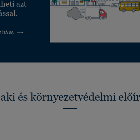
heti azt
ással.
MÍTÁSA
ki és környezetvédelmi előí