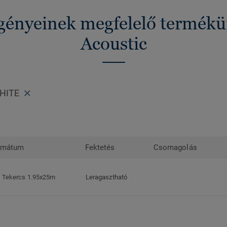
igényeinek megfelelő termék
Acoustic
HITE
rmátum
Fektetés
Csomagolás
Tekercs 1.95x25m
Leragasztható