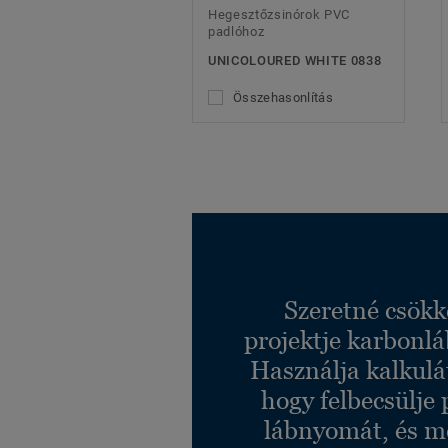
Hegesztőzsinórok PVC
padlóhoz
UNICOLOURED WHITE 0838
Összehasonlítás
Szeretné csökk
projektje karbonl
Használja kalkulá
hogy felbecsülje 
lábnyomát, és m