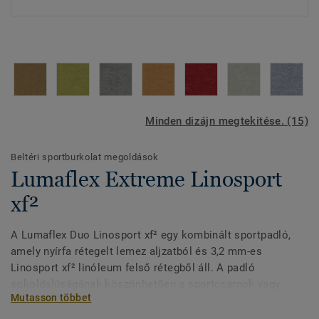
Minden dizájn megtekitése. (15)
Beltéri sportburkolat megoldások
Lumaflex Extreme Linosport
xf²
A Lumaflex Duo Linosport xf² egy kombinált sportpadló,
amely nyírfa rétegelt lemez aljzatból és 3,2 mm-es
Linosport xf² linóleum felső rétegből áll. A padló
sokoldalúságának köszönhetően a sportcsarnok vagy
Mutasson többet
tornaterem olyan létesítménnyé varázsolható, amely
sportesemények (röplabda, görkorcsolya stb.) és nem