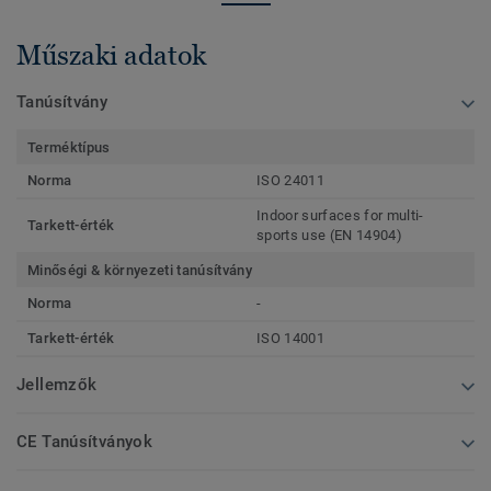
Műszaki adatok
Tanúsítvány
Terméktípus
Norma
ISO 24011
Indoor surfaces for multi-
Tarkett-érték
sports use (EN 14904)
Minőségi & környezeti tanúsítvány
Norma
-
Tarkett-érték
ISO 14001
Jellemzők
CE Tanúsítványok