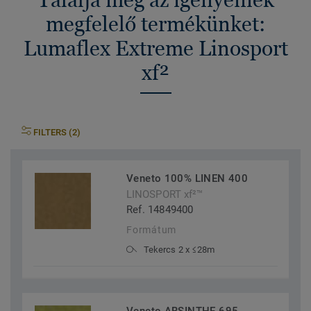
megfelelő termékünket:
Lumaflex Extreme Linosport
xf²
FILTERS (2)
Veneto 100% LINEN 400
LINOSPORT xf²™
Ref. 14849400
Formátum
Tekercs 2 x ≤28m