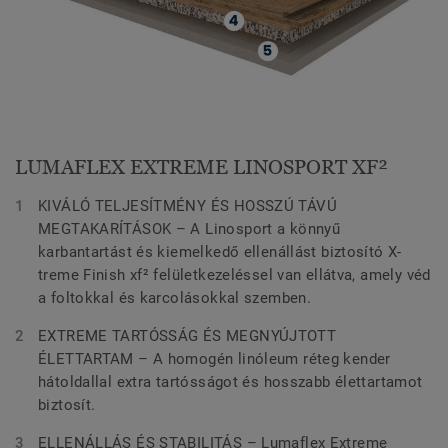
LUMAFLEX EXTREME LINOSPORT XF²
KIVÁLÓ TELJESÍTMÉNY ÉS HOSSZÚ TÁVÚ
MEGTAKARÍTÁSOK – A Linosport a könnyű
karbantartást és kiemelkedő ellenállást biztosító X-
treme Finish xf² felületkezeléssel van ellátva, amely véd
a foltokkal és karcolásokkal szemben.
EXTREME TARTÓSSÁG ÉS MEGNYÚJTOTT
ÉLETTARTAM – A homogén linóleum réteg kender
hátoldallal extra tartósságot és hosszabb élettartamot
biztosít.
ELLENÁLLÁS ÉS STABILITÁS – Lumaflex Extreme