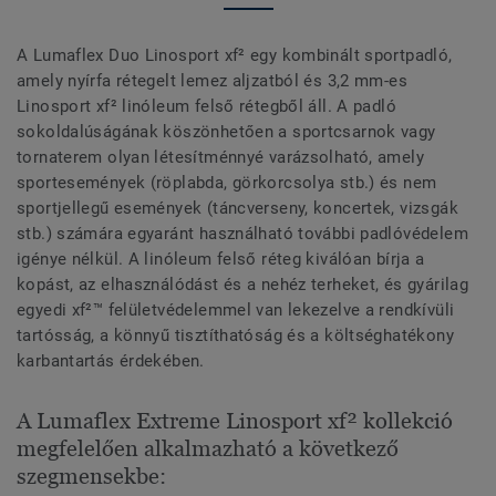
A Lumaflex Duo Linosport xf² egy kombinált sportpadló,
amely nyírfa rétegelt lemez aljzatból és 3,2 mm-es
Linosport xf² linóleum felső rétegből áll. A padló
sokoldalúságának köszönhetően a sportcsarnok vagy
tornaterem olyan létesítménnyé varázsolható, amely
sportesemények (röplabda, görkorcsolya stb.) és nem
sportjellegű események (táncverseny, koncertek, vizsgák
stb.) számára egyaránt használható további padlóvédelem
igénye nélkül. A linóleum felső réteg kiválóan bírja a
kopást, az elhasználódást és a nehéz terheket, és gyárilag
egyedi xf²™ felületvédelemmel van lekezelve a rendkívüli
tartósság, a könnyű tisztíthatóság és a költséghatékony
karbantartás érdekében.
A Lumaflex Extreme Linosport xf² kollekció
megfelelően alkalmazható a következő
szegmensekbe: