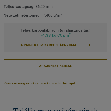
Teljes vastagság:
36,20 mm
Négyzetmétertömeg:
15400 g/m²
Teljes karbonlábnyom (újrahasznosítás)
2
-1.33 kg CO
/m
2
A PROJEKTEM KARBONLÁBNYOMA
ÁRAJÁNLAT KÉRÉSE
Keresse meg értékesítési kapcsolattartóját
Találja meg az igényeinek