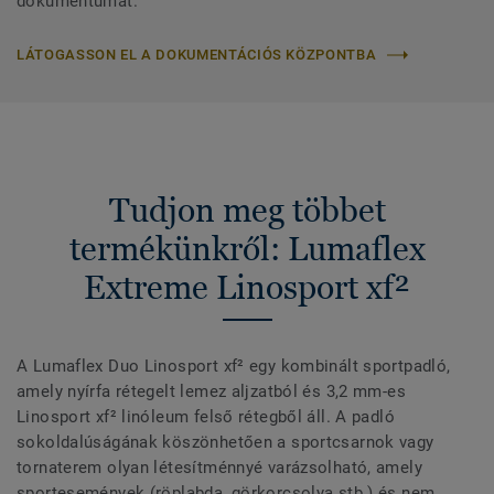
dokumentumát.
LÁTOGASSON EL A DOKUMENTÁCIÓS KÖZPONTBA
Tudjon meg többet
termékünkről: Lumaflex
Extreme Linosport xf²
A Lumaflex Duo Linosport xf² egy kombinált sportpadló,
amely nyírfa rétegelt lemez aljzatból és 3,2 mm-es
Linosport xf² linóleum felső rétegből áll. A padló
sokoldalúságának köszönhetően a sportcsarnok vagy
tornaterem olyan létesítménnyé varázsolható, amely
sportesemények (röplabda, görkorcsolya stb.) és nem