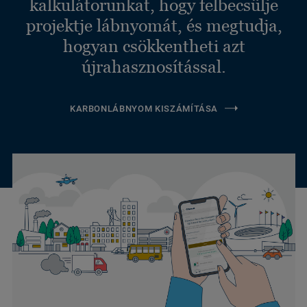
kalkulátorunkat, hogy felbecsülje
projektje lábnyomát, és megtudja,
hogyan csökkentheti azt
újrahasznosítással.
KARBONLÁBNYOM KISZÁMÍTÁSA