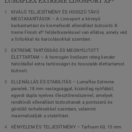
LUMAFLEX EXTREME LINOSPORT XF²
KIVÁLÓ TELJESÍTMÉNY ÉS HOSSZÚ TÁVÚ
MEGTAKARÍTÁSOK – A Linosport a könnyű
karbantartást és kiemelkedő ellenállást biztosító X-
treme Finish xf² felületkezeléssel van ellátva, amely véd
a foltokkal és karcolásokkal szemben.
EXTREME TARTÓSSÁG ÉS MEGNYÚJTOTT
ÉLETTARTAM – A homogén linóleum réteg kender
hátoldallal extra tartósságot és hosszabb élettartamot
biztosít.
ELLENÁLLÁS ÉS STABILITÁS – Lumaflex Extreme
panelek, 18 mm vastagsággal, kizárólag nyírfából,
egyedi dupla nyelves illesztőrendszerrel, amelyek
rendkívüli ellenállást biztosítanak a pontszerű és
gördülő terhelésekkel szemben, valamint
maximalizálják a stabilitást.
KÉNYELEM ÉS TELJESÍTMÉNY – Tarfoam 60, 15 mm