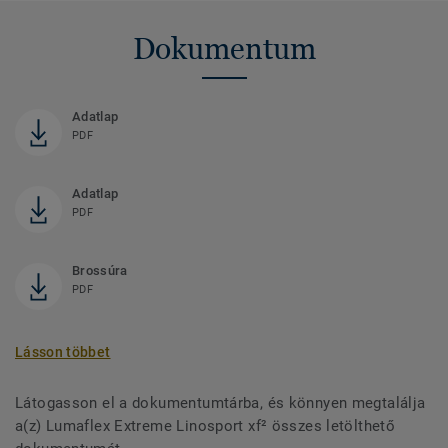
Dokumentum
Adatlap
PDF
Adatlap
PDF
Brossúra
PDF
Lásson többet
Látogasson el a dokumentumtárba, és könnyen megtalálja
a(z) Lumaflex Extreme Linosport xf² összes letölthető