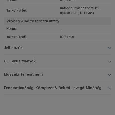
Indoor surfaces for multi-
Tarkett-érték
sports use (EN 14904)
Minőségi & környezeti tanúsítvány
Norma
-
Tarkett-érték
ISO 14001
Jellemzők
CE Tanúsítványok
Műszaki Teljesítmény
Fenntarthatóság, Környezet & Beltéri Levegő Minőség