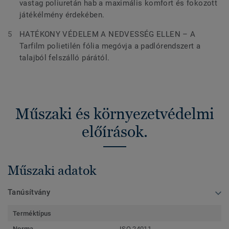
vastag poliuretán hab a maximális komfort és fokozott
játékélmény érdekében.
HATÉKONY VÉDELEM A NEDVESSÉG ELLEN – A
Tarfilm polietilén fólia megóvja a padlórendszert a
talajból felszálló párától.
Műszaki és környezetvédelmi
előírások.
Műszaki adatok
Tanúsítvány
Terméktípus
Norma
ISO 24011