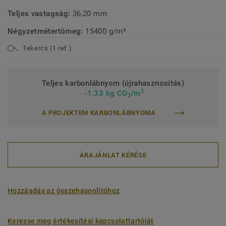
Teljes vastagság:
36,20 mm
Négyzetmétertömeg:
15400 g/m²
Tekercs (1 ref.)
Teljes karbonlábnyom (újrahasznosítás)
2
-1.33 kg CO
/m
2
A PROJEKTEM KARBONLÁBNYOMA
ÁRAJÁNLAT KÉRÉSE
Hozzáadás az összehasonlítóhoz
Keresse meg értékesítési kapcsolattartóját