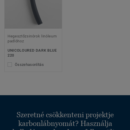
Hegesztőzsinórok linóleum
padlóhoz
UNICOLOURED DARK BLUE
220
Összehasonlítás
Szeretné csökkenteni projektje
karbonlábnyomát? Használja