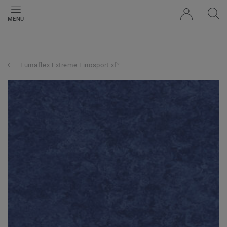
MENU
Lumaflex Extreme Linosport xf²