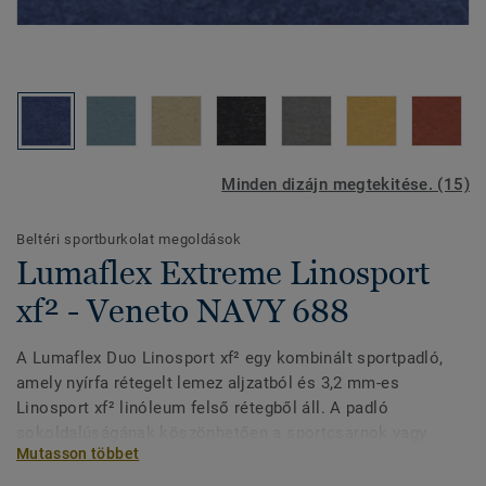
Minden dizájn megtekitése. (15)
Beltéri sportburkolat megoldások
Lumaflex Extreme Linosport
xf² - Veneto NAVY 688
A Lumaflex Duo Linosport xf² egy kombinált sportpadló,
amely nyírfa rétegelt lemez aljzatból és 3,2 mm-es
Linosport xf² linóleum felső rétegből áll. A padló
sokoldalúságának köszönhetően a sportcsarnok vagy
Mutasson többet
tornaterem olyan létesítménnyé varázsolható, amely
sportesemények (röplabda, görkorcsolya stb.) és nem