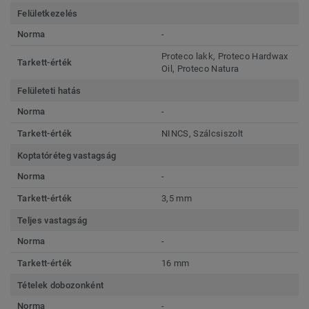
Felületkezelés
Norma
-
Proteco lakk, Proteco Hardwax
Tarkett-érték
Oil, Proteco Natura
Felületeti hatás
Norma
-
Tarkett-érték
NINCS, Szálcsiszolt
Koptatóréteg vastagság
Norma
-
Tarkett-érték
3,5 mm
Teljes vastagság
Norma
-
Tarkett-érték
16 mm
Tételek dobozonként
Norma
-