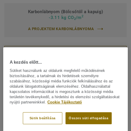
Karbonlábnyom (Bölcsőtől a kapuig)
2
-3.11 kg CO
/m
2
A PROJEKTEM KARBONLÁBNYOMA
ÁRAJÁNLAT KÉRÉSE
A kezdés előtt...
Sütiket használunk az oldalunk megfelelő működésének
Keresse meg értékesítési kapcsolattartóját
biztosításához, a tartalmak és hirdetések személyre
szabásához, közösségi média funkciók felkínálásához és az
oldalunk látogatottságának elemzéséhez. Oldalhasználattal
kapcsolatos információkat is megosztunk a közösségi média
területén tevékenykedő, a hirdetési és elemzési szolgáltatásokat
nyújtó partnereinkkel.
Cookie Tájékoztató
Találja meg az igényeinek
megfelelő termékünket:
Sütik beállítása
Összes süti elfogadása
NOBLE