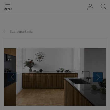
MENU
Szalagparketta