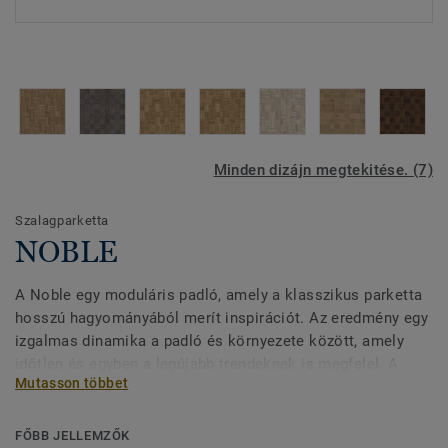
Minden dizájn megtekitése. (7)
Szalagparketta
NOBLE
A Noble egy moduláris padló, amely a klasszikus parketta
hosszú hagyományából merít inspirációt. Az eredmény egy
izgalmas dinamika a padló és környezete között, amely
időtlen és egyben a legújabb trendeknek is megfelel. A
Mutasson többet
Noble kollekció klasszikus kosárfonatot, valamint kis- és
nagy blokkokat tartalmaz, amelyeket hardwax olajjal vagy
lakkal kezeltek. A padlók többsége kefélt felületű, hogy
FŐBB JELLEMZŐK