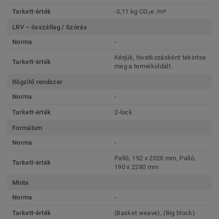
Tarkett-érték
-3,11 kg CO₂e /m²
LRV – összátlag / Szórás
Norma
-
Kérjük, hivatkozásként tekintse
Tarkett-érték
meg a termékoldalt.
Rögzítő rendszer
Norma
-
Tarkett-érték
2-lock
Formátum
Norma
-
Palló, 192 x 2028 mm, Palló,
Tarkett-érték
190 x 2280 mm
Minta
Norma
-
Tarkett-érték
(Basket weave), (Big block)