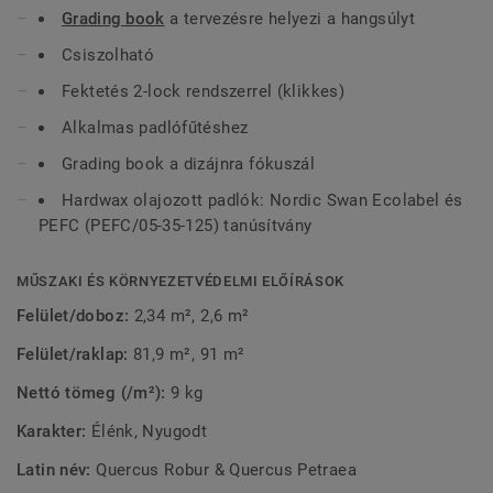
tovább kiemelje a minta látványát. A Grace kollekciónkban
Grading book
a tervezésre helyezi a hangsúlyt
szintén fellelhető kosárfonás mintázat.
Csiszolható
Fektetés 2-lock rendszerrel (klikkes)
Alkalmas padlófűtéshez
Grading book a dizájnra fókuszál
Hardwax olajozott padlók: Nordic Swan Ecolabel és
PEFC (PEFC/05-35-125) tanúsítvány
MŰSZAKI ÉS KÖRNYEZETVÉDELMI ELŐÍRÁSOK
Felület/doboz:
2,34 m², 2,6 m²
Felület/raklap:
81,9 m², 91 m²
Nettó tömeg (/m²):
9 kg
Karakter:
Élénk, Nyugodt
Latin név:
Quercus Robur & Quercus Petraea