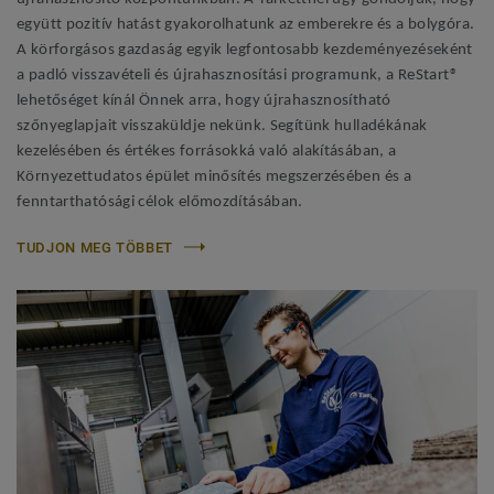
együtt pozitív hatást gyakorolhatunk az emberekre és a bolygóra.
A körforgásos gazdaság egyik legfontosabb kezdeményezéseként
a padló visszavételi és újrahasznosítási programunk, a ReStart®
lehetőséget kínál Önnek arra, hogy újrahasznosítható
szőnyeglapjait visszaküldje nekünk. Segítünk hulladékának
kezelésében és értékes forrásokká való alakításában, a
Környezettudatos épület minősítés megszerzésében és a
fenntarthatósági célok előmozdításában.
TUDJON MEG TÖBBET