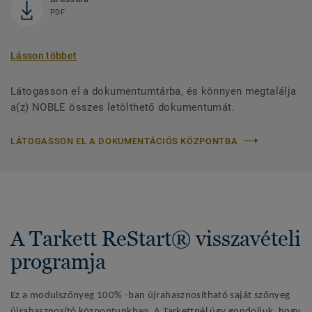
PDF
Lásson többet
Látogasson el a dokumentumtárba, és könnyen megtalálja
a(z) NOBLE összes letölthető dokumentumát.
LÁTOGASSON EL A DOKUMENTÁCIÓS KÖZPONTBA
A Tarkett ReStart® visszavételi
programja
Ez a modulszőnyeg 100% -ban újrahasznosítható saját szőnyeg
újrahasznosító központunkban. A Tarkettnél úgy gondoljuk, hogy