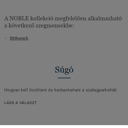
A NOBLE kollekció megfelelően alkalmazható
a következő szegmensekbe:
Otthonok
Súgó
Hogyan kell tisztítani és karbantartani a szalagparkettát
LÁSD A VÁLASZT