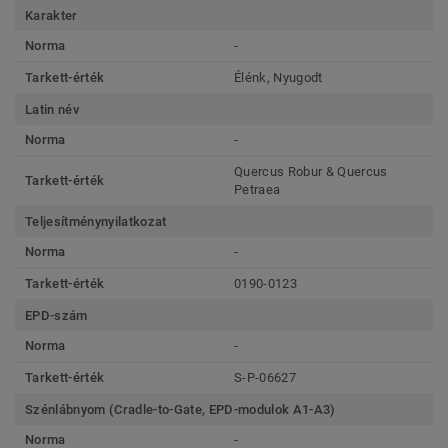
Karakter
Norma
-
Tarkett-érték
Élénk, Nyugodt
Latin név
Norma
-
Quercus Robur & Quercus
Tarkett-érték
Petraea
Teljesítménynyilatkozat
Norma
-
Tarkett-érték
0190-0123
EPD-szám
Norma
-
Tarkett-érték
S-P-06627
Szénlábnyom (Cradle-to-Gate, EPD-modulok A1-A3)
Norma
-