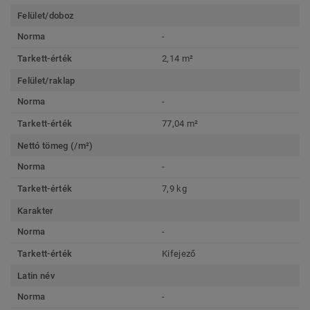
Felület/doboz
Norma
-
Tarkett-érték
2,14 m²
Felület/raklap
Norma
-
Tarkett-érték
77,04 m²
Nettó tömeg (/m²)
Norma
-
Tarkett-érték
7,9 kg
Karakter
Norma
-
Tarkett-érték
Kifejező
Latin név
Norma
-