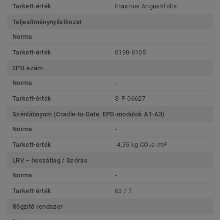
Tarkett-érték
Fraxinus Angustifolia
Teljesítménynyilatkozat
Norma
-
Tarkett-érték
0190-0105
EPD-szám
Norma
-
Tarkett-érték
S-P-06627
Szénlábnyom (Cradle-to-Gate, EPD-modulok A1-A3)
Norma
-
Tarkett-érték
-4,35 kg CO₂e /m²
LRV – összátlag / Szórás
Norma
-
Tarkett-érték
63 / 7
Rögzítő rendszer