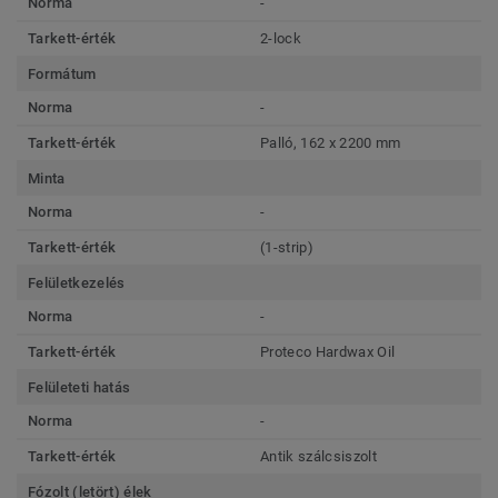
Norma
-
Tarkett-érték
2-lock
Formátum
Norma
-
Tarkett-érték
Palló, 162 x 2200 mm
Minta
Norma
-
Tarkett-érték
(1-strip)
Felületkezelés
Norma
-
Tarkett-érték
Proteco Hardwax Oil
Felületeti hatás
Norma
-
Tarkett-érték
Antik szálcsiszolt
Fózolt (letört) élek