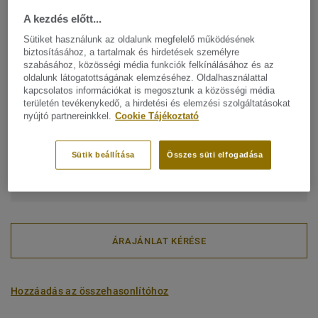
Nettó tömeg (/m²):
7,9 kg
A kezdés előtt...
Sütiket használunk az oldalunk megfelelő működésének
Karakter:
Kifejező
biztosításához, a tartalmak és hirdetések személyre
szabásához, közösségi média funkciók felkínálásához és az
Latin név:
Fraxinus Angustifolia
oldalunk látogatottságának elemzéséhez. Oldalhasználattal
Palló (1 ref.)
kapcsolatos információkat is megosztunk a közösségi média
területén tevékenykedő, a hirdetési és elemzési szolgáltatásokat
nyújtó partnereinkkel.
Cookie Tájékoztató
Karbonlábnyom (Bölcsőtől a kapuig)
2
-4.35 kg CO
/m
Sütik beállítása
Összes süti elfogadása
2
A PROJEKTEM KARBONLÁBNYOMA
ÁRAJÁNLAT KÉRÉSE
Hozzáadás az összehasonlítóhoz