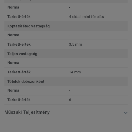
Norma
-
Tarkett-érték
4 oldali mini fózolás
Koptatóréteg vastagság
Norma
-
Tarkett-érték
3,5 mm
Teljes vastagság
Norma
-
Tarkett-érték
14 mm
Tételek dobozonként
Norma
-
Tarkett-érték
6
Műszaki Teljesítmény