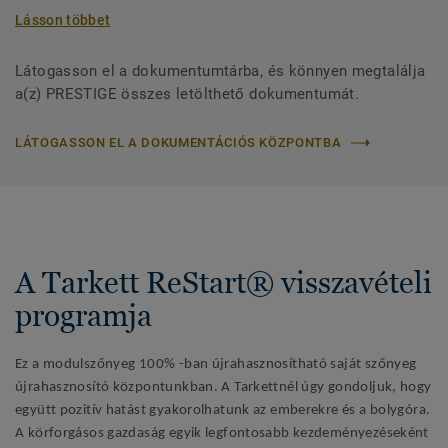
Lásson többet
Látogasson el a dokumentumtárba, és könnyen megtalálja
a(z) PRESTIGE összes letölthető dokumentumát.
LÁTOGASSON EL A DOKUMENTÁCIÓS KÖZPONTBA
A Tarkett ReStart® visszavételi
programja
Ez a modulszőnyeg 100% -ban újrahasznosítható saját szőnyeg
újrahasznosító központunkban. A Tarkettnél úgy gondoljuk, hogy
együtt pozitív hatást gyakorolhatunk az emberekre és a bolygóra.
A körforgásos gazdaság egyik legfontosabb kezdeményezéseként