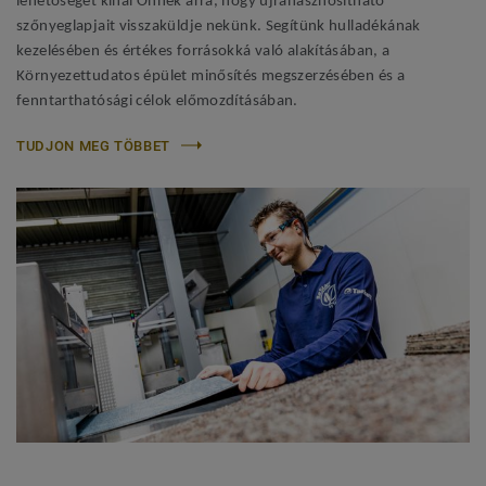
lehetőséget kínál Önnek arra, hogy újrahasznosítható
szőnyeglapjait visszaküldje nekünk. Segítünk hulladékának
kezelésében és értékes forrásokká való alakításában, a
Környezettudatos épület minősítés megszerzésében és a
fenntarthatósági célok előmozdításában.
TUDJON MEG TÖBBET