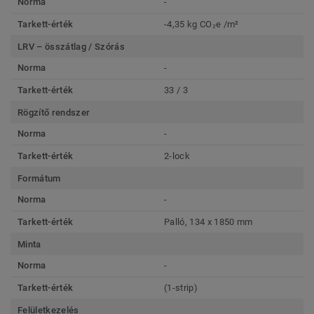
Norma
-
Tarkett-érték
-4,35 kg CO₂e /m²
LRV – összátlag / Szórás
Norma
-
Tarkett-érték
33 / 3
Rögzítő rendszer
Norma
-
Tarkett-érték
2-lock
Formátum
Norma
-
Tarkett-érték
Palló, 134 x 1850 mm
Minta
Norma
-
Tarkett-érték
(1-strip)
Felületkezelés