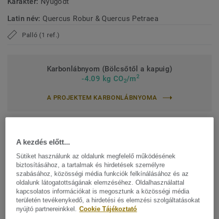
Karakter:
Nyugodt
Latin név:
Quercus Robur & Quercus Petraea
Palló (1 ref.)
Karbonlábnyom (Bölcsőtől a kapuig)
2
-4.09 kg CO
/m
2
A PROJEKTEM KARBONLÁBNYOMA
ÁRAJÁNLAT KÉRÉSE
A kezdés előtt...
Sütiket használunk az oldalunk megfelelő működésének
biztosításához, a tartalmak és hirdetések személyre
Hozzáadás az összehasonlítóhoz
szabásához, közösségi média funkciók felkínálásához és az
oldalunk látogatottságának elemzéséhez. Oldalhasználattal
kapcsolatos információkat is megosztunk a közösségi média
területén tevékenykedő, a hirdetési és elemzési szolgáltatásokat
Keresse meg értékesítési kapcsolattartóját
nyújtó partnereinkkel.
Cookie Tájékoztató