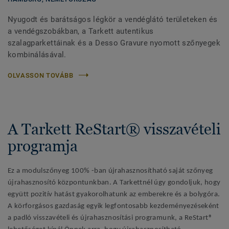
Nyugodt és barátságos légkör a vendéglátó területeken és
a vendégszobákban, a Tarkett autentikus
szalagparkettáinak és a Desso Gravure nyomott szőnyegek
kombinálásával.
OLVASSON TOVÁBB
A Tarkett ReStart® visszavételi
programja
Ez a modulszőnyeg 100% -ban újrahasznosítható saját szőnyeg
újrahasznosító központunkban. A Tarkettnél úgy gondoljuk, hogy
együtt pozitív hatást gyakorolhatunk az emberekre és a bolygóra.
A körforgásos gazdaság egyik legfontosabb kezdeményezéseként
a padló visszavételi és újrahasznosítási programunk, a ReStart®