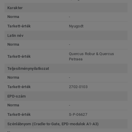
Karakter
Norma
-
Tarkett-érték
Nyugodt
Latin név
Norma
-
Quercus Robur & Quercus
Tarkett-érték
Petraea
Teljesítménynyilatkozat
Norma
-
Tarkett-érték
2702-0103
EPD-szám
Norma
-
Tarkett-érték
S-P-06627
Szénlábnyom (Cradle-to-Gate, EPD-modulok A1-A3)