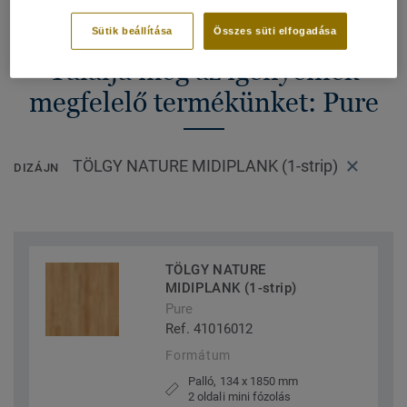
Sütik beállítása
Összes süti elfogadása
Találja meg az igényeinek
megfelelő termékünket: Pure
TÖLGY NATURE MIDIPLANK (1-strip)
DIZÁJN
TÖLGY NATURE
MIDIPLANK (1-strip)
Pure
Ref. 41016012
Formátum
Palló, 134 x 1850 mm
2 oldali mini fózolás