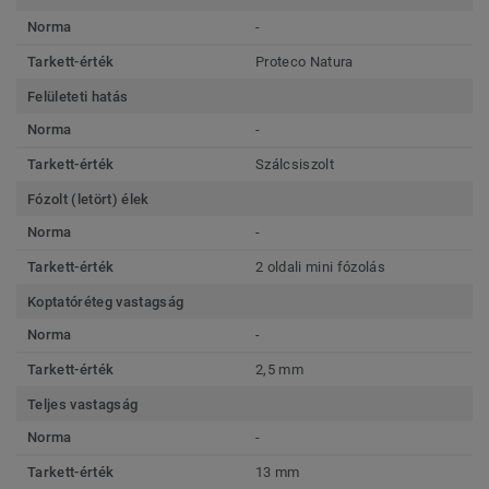
Norma
-
Tarkett-érték
Proteco Natura
Felületeti hatás
Norma
-
Tarkett-érték
Szálcsiszolt
Fózolt (letört) élek
Norma
-
Tarkett-érték
2 oldali mini fózolás
Koptatóréteg vastagság
Norma
-
Tarkett-érték
2,5 mm
Teljes vastagság
Norma
-
Tarkett-érték
13 mm