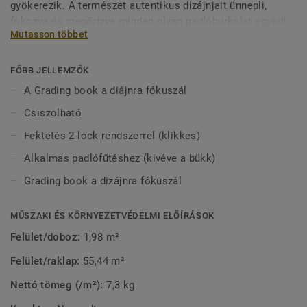
gyökerezik. A természet autentikus dizájnjait ünnepli,
fokozva és megőrizve minden olyan padlóburkolat egyedi
Mutasson többet
karakterét, amely soha nem megy ki a divatból. A Pure
kőris, nyír, bükk, tölgy és dió színben kapható.
FŐBB JELLEMZŐK
A Grading book a diájnra fókuszál
Csiszolható
Fektetés 2-lock rendszerrel (klikkes)
Alkalmas padlófűtéshez (kivéve a bükk)
Grading book a dizájnra fókuszál
MŰSZAKI ÉS KÖRNYEZETVÉDELMI ELŐÍRÁSOK
Felület/doboz:
1,98 m²
Felület/raklap:
55,44 m²
Nettó tömeg (/m²):
7,3 kg