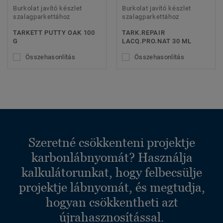
Burkolat javító készlet
Burkolat javító készlet
szalagparkettához
szalagparkettához
TARKETT PUTTY OAK 100
TARK.REPAIR
G
LACQ.PRO.NAT 30 ML
Összehasonlítás
Összehasonlítás
Szeretné csökkenteni projektje
karbonlábnyomát? Használja
kalkulátorunkat, hogy felbecsülje
projektje lábnyomát, és megtudja,
hogyan csökkentheti azt
újrahasznosítással.