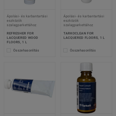
Ápolási- és karbantartási
Ápolási- és karbantartási
eszközök
eszközök
szalagparkettához
szalagparkettához
REFRESHER FOR
TARKOCLEAN FOR
LACQUERED WOOD
LACQUERED FLOORS, 1 L
FLOORS, 1 L
Összehasonlítás
Összehasonlítás